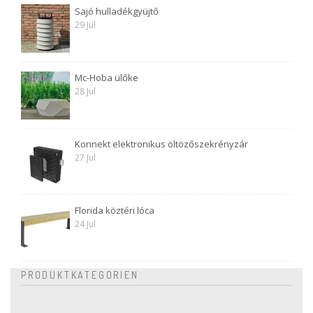
Sajó hulladékgyüjtő
29 Jul
Mc-Hoba ülőke
28 Jul
Konnekt elektronikus öltözőszekrényzár
27 Jul
Florida köztéri lóca
24 Jul
PRODUKTKATEGORIEN