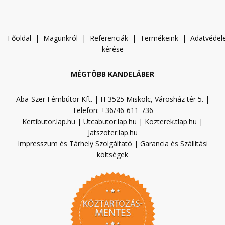
Főoldal
|
Magunkról
|
Referenciák
|
Termékeink
|
A
datvéde
kérése
MÉGTÖBB KANDELÁBER
Aba-Szer Fémbútor Kft. | H-3525 Miskolc, Városház tér 5. |
Telefon: +36/46-611-736
Kertibutor.lap.hu
|
Utcabutor.lap.hu
|
Kozterek.tlap.hu
|
Jatszoter.lap.hu
Impresszum és Tárhely Szolgáltató
|
Garancia és Szállítási
költségek