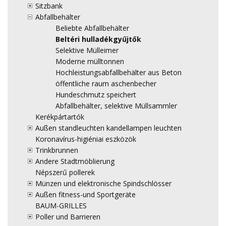
Sitzbank
Abfallbehälter
Beliebte Abfallbehälter
Beltéri hulladékgyűjtők
Selektive Mülleimer
Moderne mülltonnen
Hochleistungsabfallbehälter aus Beton
öffentliche raum aschenbecher
Hundeschmutz speichert
Abfallbehälter, selektive Müllsammler
Kerékpártartók
Außen standleuchten kandellampen leuchten
Koronavírus-higiéniai eszközök
Trinkbrunnen
Andere Stadtmöblierung
Népszerű pollerek
Münzen und elektronische Spindschlösser
Außen fitness-und Sportgeräte
BAUM-GRILLES
Poller und Barrieren