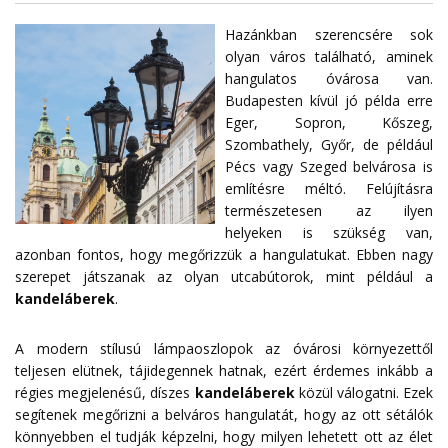
Hazánkban szerencsére sok
olyan város található, aminek
hangulatos óvárosa van.
Budapesten kívül jó példa erre
Eger, Sopron, Kőszeg,
Szombathely, Győr, de például
Pécs vagy Szeged belvárosa is
említésre méltó. Felújításra
természetesen az ilyen
helyeken is szükség van,
azonban fontos, hogy megőrizzük a hangulatukat. Ebben nagy
szerepet játszanak az olyan utcabútorok, mint például a
kandeláberek
.
A modern stílusú lámpaoszlopok az óvárosi környezettől
teljesen elütnek, tájidegennek hatnak, ezért érdemes inkább a
régies megjelenésű, díszes
kandeláberek
közül válogatni. Ezek
segítenek megőrizni a belváros hangulatát, hogy az ott sétálók
könnyebben el tudják képzelni, hogy milyen lehetett ott az élet