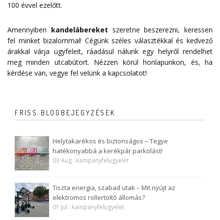
100 évvel ezelőtt.
Amennyiben
kandelábereket
szeretne beszerezni, keressen
fel minket bizalommal! Cégünk széles választékkal és kedvező
árakkal várja ügyfeleit, ráadásul nálunk egy helyről rendelhet
meg minden utcabútort. Nézzen körül honlapunkon, és, ha
kérdése van, vegye fel velünk a
kapcsolatot
!
FRISS BLOGBEJEGYZÉSEK
Helytakarékos és biztonságos – Tegye
hatékonyabbá a kerékpár parkolást!
03 Aug : kampanyfelugyelet
Tiszta energia, szabad utak – Mit nyújt az
elektromos rollertöltő állomás?
01 Jul : kampanyfelugyelet