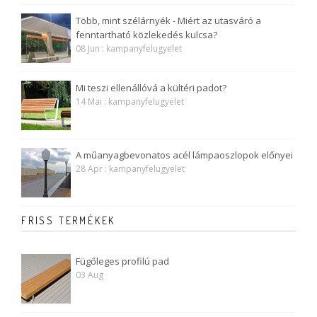
Több, mint szélárnyék - Miért az utasváró a
fenntartható közlekedés kulcsa?
08 Jun : kampanyfelugyelet
Mi teszi ellenállóvá a kültéri padot?
14 Mai : kampanyfelugyelet
A műanyagbevonatos acél lámpaoszlopok előnyei
28 Apr : kampanyfelugyelet
FRISS TERMÉKEK
Fügőleges profilú pad
03 Aug