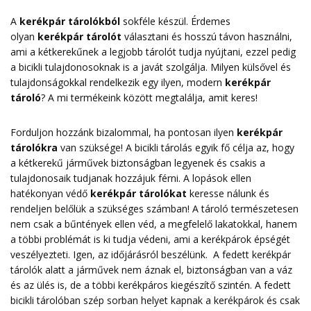
A
kerékpár tárolókból
sokféle készül. Érdemes
olyan
kerékpár tárolót
választani és hosszú távon használni,
ami a kétkerekűnek a legjobb tárolót tudja nyújtani, ezzel pedig
a bicikli tulajdonosoknak is a javát szolgálja. Milyen külsővel és
tulajdonságokkal rendelkezik egy ilyen, modern
kerékpár
tároló
? A mi termékeink között megtalálja, amit keres!
Forduljon hozzánk bizalommal, ha pontosan ilyen
kerékpár
tárolókra
van szüksége! A bicikli tárolás egyik fő célja az, hogy
a kétkerekű járművek biztonságban legyenek és csakis a
tulajdonosaik tudjanak hozzájuk férni. A lopások ellen
hatékonyan védő
kerékpár tárolókat
keresse nálunk és
rendeljen belőlük a szükséges számban! A tároló természetesen
nem csak a bűntények ellen véd, a megfelelő lakatokkal, hanem
a többi problémát is ki tudja védeni, ami a kerékpárok épségét
veszélyezteti. Igen, az időjárásról beszélünk. A fedett kerékpár
tárolók alatt a járművek nem áznak el, biztonságban van a váz
és az ülés is, de a többi kerékpáros kiegészítő szintén. A fedett
bicikli tárolóban szép sorban helyet kapnak a kerékpárok és csak