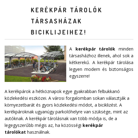
KERÉKPÁR TÁROLÓK
TÁRSASHÁZAK
BICIKLIJEIHEZ!
A
kerékpár tárolók
minden
társasházhoz illenek, ahol sok a
kétkerekű. A kerékpár tárolása
legyen modern és biztonságos
egyszerre!
A kerékpárok a hétköznapok egye gyakrabban felbukkanó
közlekedési eszközei. A városi forgalomban sokan választják a
környezetbarát és gyors közlekedési módot, a biciklizést. A
kerékpároknak ugyanúgy parkolóhelyre van szüksége, mint az
autóknak. A kerékpár tárolásnak van több módja is, de a
legegyszerűbb mégis az, ha közösségi
kerékpár
tárolókat
használnak.