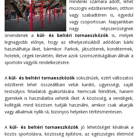
mindenki számára adott, lehet
mozogni edzőteremben, otthon
vagy szabadtéren is, egyedül
vagy csoportosan. Napjainkban
nagy népszerűségnek
örvendenek a
kül- és beltéri tornaeszközök
is, melyek
legnagyobb előnye, hogy az elhelyezésükből adódóan bárki
használhatja őket, bármikor. Parkok, játszóterek, konditermek,
hotelek, cégek területén, illetve azok szomszédságában állnak a
sportolni vágyók rendelkezésére.
A
kül- és beltéri tornaeszközök
sokszínűek, ezért változatos
edzőteret lehet összeállítani velük kardió, ügyességi, saját
testsúlyos feladatok gyakorlására. Nemcsak felnőttek, hanem
gyerekek is használatba vehetik őket. A közösség, a vendégek,
kollégák mind közösen tudják használni, amikor csak akarják
vagy alkalmuk nyílik rá, bizonyos helyeken térítésmentesen.
A
kül- és beltéri tornaeszközök
jó lehetőséget kínálnak a
közös sportolásra, közösség építésre, az egészséges életmód