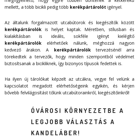
megfigyelhető, hogy egyre többen döntenek a kétkerekű
mellett, a több bicikli pedig több
kerékpártárolót
igényel.
Az általunk forgalmazott utcabútorok és kiegészítők között
kerékpártárolók
is helyet kaptak. Méretben, stílusban és
kialakításban is ideális, sokféle igényt kielégítő
kerékpártárolók
elérhetőek nálunk, méghozzá nagyon
kedvező árakon. A
kerékpártárolók
tervezésénél arra
törekedtek a tervezők, hogy minden szempontból védelmet
biztosítsanak a bicikliknek, így bizonyos típusok fedettek is.
Ha ilyen új tárolókat képzelt az utcákra, vegye fel velünk a
kapcsolatot megadott
elérhetőségeink
egyikén, és kérjen
bővebb felvilágosítást tőlünk utcabútorainkról, kiegészítőinkről!
ÓVÁROSI KÖRNYEZETBE A
LEGJOBB VÁLASZTÁS A
KANDELÁBER!