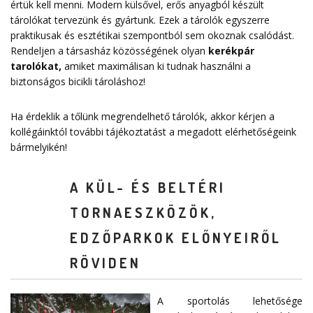
értük kell menni. Modern külsővel, erős anyagból készült
tárolókat tervezünk és gyártunk. Ezek a tárolók egyszerre
praktikusak és esztétikai szempontból sem okoznak csalódást.
Rendeljen a társasház közösségének olyan
kerékpár
tarolókat
,
amiket maximálisan ki tudnak használni a
biztonságos bicikli tároláshoz!
Ha érdeklik a tőlünk megrendelhető tárolók, akkor kérjen a
kollégáinktól további tájékoztatást a megadott elérhetőségeink
bármelyikén!
A KÜL- ÉS BELTÉRI
TORNAESZKÖZÖK,
EDZŐPARKOK ELŐNYEIRŐL
RÖVIDEN
A sportolás lehetősége