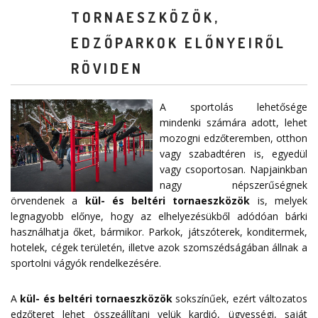
TORNAESZKÖZÖK,
EDZŐPARKOK ELŐNYEIRŐL
RÖVIDEN
A sportolás lehetősége
mindenki számára adott, lehet
mozogni edzőteremben, otthon
vagy szabadtéren is, egyedül
vagy csoportosan. Napjainkban
nagy népszerűségnek
örvendenek a
kül- és beltéri tornaeszközök
is, melyek
legnagyobb előnye, hogy az elhelyezésükből adódóan bárki
használhatja őket, bármikor. Parkok, játszóterek, konditermek,
hotelek, cégek területén, illetve azok szomszédságában állnak a
sportolni vágyók rendelkezésére.
A
kül- és beltéri tornaeszközök
sokszínűek, ezért változatos
edzőteret lehet összeállítani velük kardió, ügyességi, saját