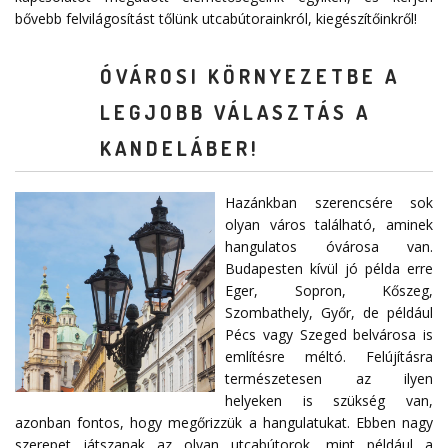
bővebb felvilágosítást tőlünk utcabútorainkról, kiegészítőinkről!
ÓVÁROSI KÖRNYEZETBE A
LEGJOBB VÁLASZTÁS A
KANDELÁBER!
Hazánkban szerencsére sok
olyan város található, aminek
hangulatos óvárosa van.
Budapesten kívül jó példa erre
Eger, Sopron, Kőszeg,
Szombathely, Győr, de például
Pécs vagy Szeged belvárosa is
említésre méltó. Felújításra
természetesen az ilyen
helyeken is szükség van,
azonban fontos, hogy megőrizzük a hangulatukat. Ebben nagy
szerepet játszanak az olyan utcabútorok, mint például a