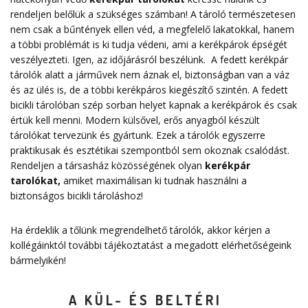
rendeljen belőlük a szükséges számban! A tároló természetesen
nem csak a bűntények ellen véd, a megfelelő lakatokkal, hanem
a többi problémát is ki tudja védeni, ami a kerékpárok épségét
veszélyezteti. Igen, az időjárásról beszélünk. A fedett kerékpár
tárolók alatt a járművek nem áznak el, biztonságban van a váz
és az ülés is, de a többi kerékpáros kiegészítő szintén. A fedett
bicikli tárolóban szép sorban helyet kapnak a kerékpárok és csak
értük kell menni. Modern külsővel, erős anyagból készült
tárolókat tervezünk és gyártunk. Ezek a tárolók egyszerre
praktikusak és esztétikai szempontból sem okoznak csalódást.
Rendeljen a társasház közösségének olyan
kerékpár
tarolókat
,
amiket maximálisan ki tudnak használni a
biztonságos bicikli tároláshoz!
Ha érdeklik a tőlünk megrendelhető tárolók, akkor kérjen a
kollégáinktól további tájékoztatást a megadott elérhetőségeink
bármelyikén!
A KÜL- ÉS BELTÉRI