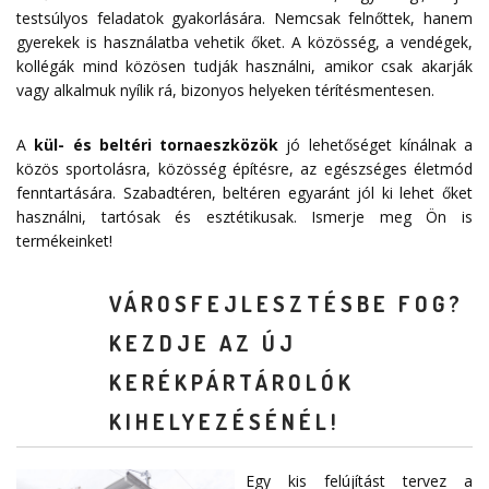
testsúlyos feladatok gyakorlására. Nemcsak felnőttek, hanem
gyerekek is használatba vehetik őket. A közösség, a vendégek,
kollégák mind közösen tudják használni, amikor csak akarják
vagy alkalmuk nyílik rá, bizonyos helyeken térítésmentesen.
A
kül- és beltéri tornaeszközök
jó lehetőséget kínálnak a
közös sportolásra, közösség építésre, az egészséges életmód
fenntartására. Szabadtéren, beltéren egyaránt jól ki lehet őket
használni, tartósak és esztétikusak. Ismerje meg Ön is
termékeinket!
VÁROSFEJLESZTÉSBE FOG?
KEZDJE AZ ÚJ
KERÉKPÁRTÁROLÓK
KIHELYEZÉSÉNÉL!
Egy kis felújítást tervez a