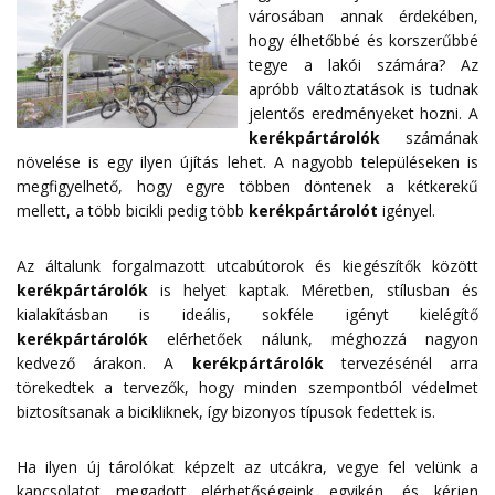
városában annak érdekében,
hogy élhetőbbé és korszerűbbé
tegye a lakói számára? Az
apróbb változtatások is tudnak
jelentős eredményeket hozni. A
kerékpártárolók
számának
növelése is egy ilyen újítás lehet. A nagyobb településeken is
megfigyelhető, hogy egyre többen döntenek a kétkerekű
mellett, a több bicikli pedig több
kerékpártárolót
igényel.
Az általunk forgalmazott utcabútorok és kiegészítők között
kerékpártárolók
is helyet kaptak. Méretben, stílusban és
kialakításban is ideális, sokféle igényt kielégítő
kerékpártárolók
elérhetőek nálunk, méghozzá nagyon
kedvező árakon. A
kerékpártárolók
tervezésénél arra
törekedtek a tervezők, hogy minden szempontból védelmet
biztosítsanak a bicikliknek, így bizonyos típusok fedettek is.
Ha ilyen új tárolókat képzelt az utcákra, vegye fel velünk a
kapcsolatot megadott
elérhetőségeink
egyikén, és kérjen