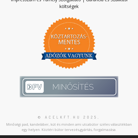
költségek
© ACELKFT.HU 2025
.
Minőségi pad, kandeláber, kút és minden ami utcabútor széles választékban
egy helyen. Köztéri bútor tervezés,gyártás, forgalmazása.