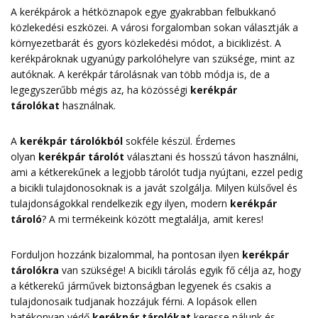
A kerékpárok a hétköznapok egye gyakrabban felbukkanó
közlekedési eszközei. A városi forgalomban sokan választják a
környezetbarát és gyors közlekedési módot, a biciklizést. A
kerékpároknak ugyanúgy parkolóhelyre van szüksége, mint az
autóknak. A kerékpár tárolásnak van több módja is, de a
legegyszerűbb mégis az, ha közösségi
kerékpár
tárolókat
használnak.
A
kerékpár tárolókból
sokféle készül. Érdemes
olyan
kerékpár tárolót
választani és hosszú távon használni,
ami a kétkerekűnek a legjobb tárolót tudja nyújtani, ezzel pedig
a bicikli tulajdonosoknak is a javát szolgálja. Milyen külsővel és
tulajdonságokkal rendelkezik egy ilyen, modern
kerékpár
tároló
? A mi termékeink között megtalálja, amit keres!
Forduljon hozzánk bizalommal, ha pontosan ilyen
kerékpár
tárolókra
van szüksége! A bicikli tárolás egyik fő célja az, hogy
a kétkerekű járművek biztonságban legyenek és csakis a
tulajdonosaik tudjanak hozzájuk férni. A lopások ellen
hatékonyan védő
kerékpár tárolókat
keresse nálunk és