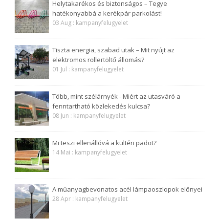
Helytakarékos és biztonságos – Tegye
hatékonyabbá a kerékpár parkolást!
03 Aug : kampanyfelugyelet
Tiszta energia, szabad utak – Mit nyújt az
elektromos rollertöltő állomás?
01 Jul : kampanyfelugyelet
Több, mint szélárnyék - Miért az utasváró a
fenntartható közlekedés kulcsa?
08 Jun : kampanyfelugyelet
Mi teszi ellenállóvá a kültéri padot?
14 Mai : kampanyfelugyelet
A műanyagbevonatos acél lámpaoszlopok előnyei
28 Apr : kampanyfelugyelet