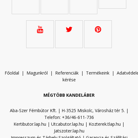
Főoldal
|
Magunkról
|
Referenciák
|
Termékeink
|
A
datvéde
kérése
MÉGTÖBB KANDELÁBER
Aba-Szer Fémbútor Kft. | H-3525 Miskolc, Városház tér 5. |
Telefon: +36/46-611-736
Kertibutor.lap.hu
|
Utcabutor.lap.hu
|
Kozterek.tlap.hu
|
Jatszoter.lap.hu
Impresszum és Tárhely Szolgáltató
|
Garancia és Szállítási