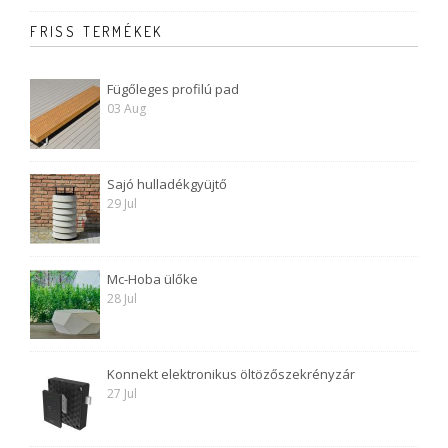
FRISS TERMÉKEK
Fügőleges profilú pad
03 Aug
Sajó hulladékgyüjtő
29 Jul
Mc-Hoba ülőke
28 Jul
Konnekt elektronikus öltözőszekrényzár
27 Jul