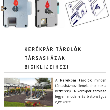
KERÉKPÁR TÁROLÓK
TÁRSASHÁZAK
BICIKLIJEIHEZ!
A
kerékpár tárolók
minden
társasházhoz illenek, ahol sok a
kétkerekű. A kerékpár tárolása
legyen modern és biztonságos
egyszerre!