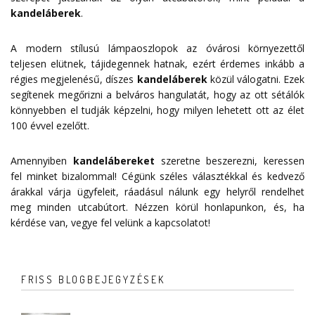
kandeláberek
.
A modern stílusú lámpaoszlopok az óvárosi környezettől
teljesen elütnek, tájidegennek hatnak, ezért érdemes inkább a
régies megjelenésű, díszes
kandeláberek
közül válogatni. Ezek
segítenek megőrizni a belváros hangulatát, hogy az ott sétálók
könnyebben el tudják képzelni, hogy milyen lehetett ott az élet
100 évvel ezelőtt.
Amennyiben
kandelábereket
szeretne beszerezni, keressen
fel minket bizalommal! Cégünk széles választékkal és kedvező
árakkal várja ügyfeleit, ráadásul nálunk egy helyről rendelhet
meg minden utcabútort. Nézzen körül honlapunkon, és, ha
kérdése van, vegye fel velünk a
kapcsolatot
!
FRISS BLOGBEJEGYZÉSEK