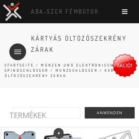
ABA-SZER FÉMBÚTOR
KÁRTYÁS ÖLTÖZŐSZEKRÉNY
ZÁRAK
STARTSEITE
/
MÜNZEN UND ELEKTRONISCHE
SPINDSCHLÖSSER
/
MÜNZSCHLÖSSER
/ KÁRTYÁS
ÖLTÖZŐSZEKRÉNY ZÁRAK
TERMÉKEK