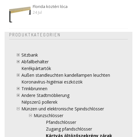
Florida köztéri lóca
24 Jul
PRODUKTKATEGORIEN
Sitzbank
Abfallbehälter
Kerékpártartók
Außen standleuchten kandellampen leuchten
Koronavírus-higiéniai eszközök
Trinkbrunnen
Andere Stadtmöblierung
Népszerű pollerek
Münzen und elektronische Spindschlösser
Münzschlösser
Pfandschlösser
Zugang pfandschlösser
Kártyás öltözőszekrény zárak