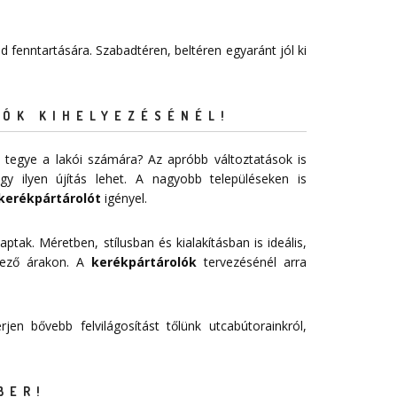
 fenntartására. Szabadtéren, beltéren egyaránt jól ki
ÓK KIHELYEZÉSÉNÉL!
 tegye a lakói számára? Az apróbb változtatások is
 ilyen újítás lehet. A nagyobb településeken is
kerékpártárolót
igényel.
aptak. Méretben, stílusban és kialakításban is ideális,
vező árakon. A
kerékpártárolók
tervezésénél arra
jen bővebb felvilágosítást tőlünk utcabútorainkról,
BER!