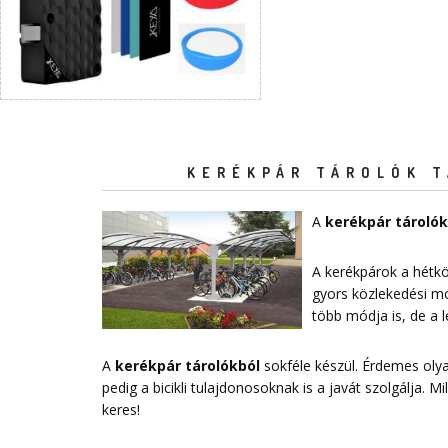
KERÉKPÁR TÁROLÓK T
A
kerékpár tárolók
A kerékpárok a hétkö
gyors közlekedési mó
több módja is, de a
A
kerékpár tárolókból
sokféle készül. Érdemes ol
pedig a bicikli tulajdonosoknak is a javát szolgálja. 
keres!