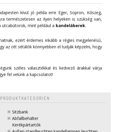
dapesten kívül jó példa erre Eger, Sopron, Kőszeg,
sra természetesen az ilyen helyeken is szükség van,
 utcabútorok, mint például a
kandeláberek
.
 hatnak, ezért érdemes inkább a régies megjelenésű,
gy az ott sétálók könnyebben el tudják képzelni, hogy
égünk széles választékkal és kedvező árakkal várja
gye fel velünk a
kapcsolatot
!
PRODUKTKATEGORIEN
Sitzbank
Abfallbehälter
Kerékpártartók
Außen standleuchten kandellampen leuchten