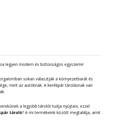
lása legyen modern és biztonságos egyszerre!
forgalomban sokan választják a környezetbarát és
sége, mint az autóknak. A kerékpár tárolásnak van
ak.
erekűnek a legjobb tárolót tudja nyújtani, ezzel
pár tároló
? A mi termékeink között megtalálja, amit