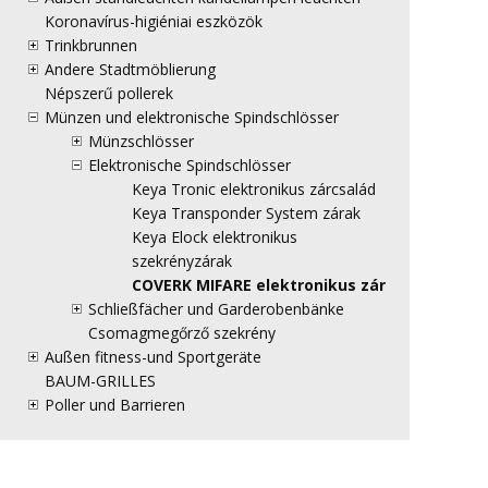
Koronavírus-higiéniai eszközök
Trinkbrunnen
Andere Stadtmöblierung
Népszerű pollerek
Münzen und elektronische Spindschlösser
Münzschlösser
Elektronische Spindschlösser
Keya Tronic elektronikus zárcsalád
Keya Transponder System zárak
Keya Elock elektronikus
szekrényzárak
COVERK MIFARE elektronikus zár
Schließfächer und Garderobenbänke
Csomagmegőrző szekrény
Außen fitness-und Sportgeräte
BAUM-GRILLES
Poller und Barrieren