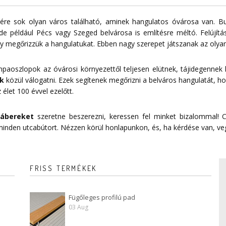
re sok olyan város található, aminek hangulatos óvárosa van. Bu
de például Pécs vagy Szeged belvárosa is említésre méltó. Felújítá
 megőrizzük a hangulatukat. Ebben nagy szerepet játszanak az olyan
mpaoszlopok az óvárosi környezettől teljesen elütnek, tájidegennek
k
közül válogatni. Ezek segítenek megőrizni a belváros hangulatát, ho
 élet 100 évvel ezelőtt.
lábereket
szeretne beszerezni, keressen fel minket bizalommal! C
 minden utcabútort. Nézzen körül honlapunkon, és, ha kérdése van, ve
FRISS TERMÉKEK
Fügőleges profilú pad
03 Aug