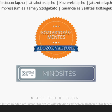
ertibutor.lap.hu
|
Utcabutor.lap.hu
|
Kozterek.tlap.hu
|
Jatszoter.lap.
Impresszum és Tárhely Szolgáltató
|
Garancia és Szállítási költségek
© ACELKFT.HU 2025
.
, kút és minden ami utcabútor széles választékban egy helyen. Köztéri bútor tervez