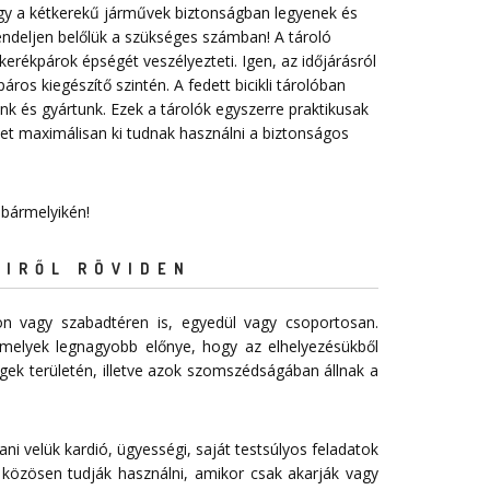
 hogy a kétkerekű járművek biztonságban legyenek és
endeljen belőlük a szükséges számban! A tároló
erékpárok épségét veszélyezteti. Igen, az időjárásról
ros kiegészítő szintén. A fedett bicikli tárolóban
nk és gyártunk. Ezek a tárolók egyszerre praktikusak
t maximálisan ki tudnak használni a biztonságos
 bármelyikén!
EIRŐL RÖVIDEN
n vagy szabadtéren is, egyedül vagy csoportosan.
melyek legnagyobb előnye, hogy az elhelyezésükből
égek területén, illetve azok szomszédságában állnak a
ani velük kardió, ügyességi, saját testsúlyos feladatok
 közösen tudják használni, amikor csak akarják vagy