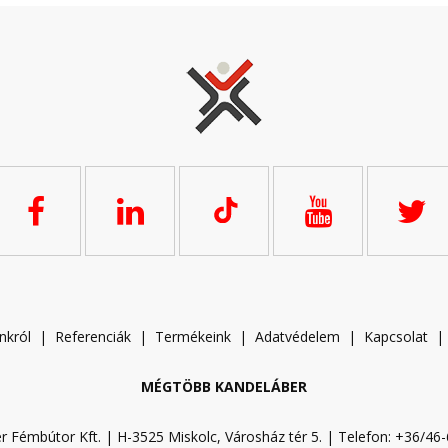
nkról
|
Referenciák
|
Termékeink
|
A
datvédelem
|
Kapcsolat
MÉGTÖBB KANDELÁBER
r Fémbútor Kft. | H-3525 Miskolc, Városház tér 5. | Telefon: +36/46