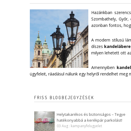
Hazánkban szerencsé
Szombathely, Győr, 
azonban fontos, hogy
A modern stílusú lá
díszes
kandelábere
milyen lehetett ott az
Amennyiben
kande
ügyfeleit, ráadásul nálunk egy helyről rendelhet meg
FRISS BLOGBEJEGYZÉSEK
Helytakarékos és biztonságos – Tegye
hatékonyabbá a kerékpár parkolást!
03 Aug : kampanyfelugyelet