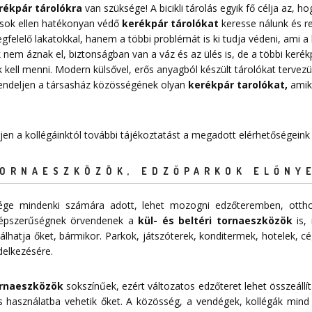
rékpár tárolókra
van szüksége! A bicikli tárolás egyik fő célja az,
pások ellen hatékonyan védő
kerékpár tárolókat
keresse nálunk és r
elelő lakatokkal, hanem a többi problémát is ki tudja védeni, ami a k
nem áznak el, biztonságban van a váz és az ülés is, de a többi kerékpá
 kell menni. Modern külsővel, erős anyagból készült tárolókat tervezü
Rendeljen a társasház közösségének olyan
kerékpár tarolókat
,
amike
rjen a kollégáinktól további tájékoztatást a megadott elérhetőségeink
TORNAESZKÖZÖK, EDZŐPARKOK ELŐNY
sége mindenki számára adott, lehet mozogni edzőteremben, ottho
épszerűségnek örvendenek a
kül- és beltéri tornaeszközök
is, 
lhatja őket, bármikor. Parkok, játszóterek, konditermek, hotelek, c
delkezésére.
tornaeszközök
sokszínűek, ezért változatos edzőteret lehet összeállít
 használatba vehetik őket. A közösség, a vendégek, kollégák mind