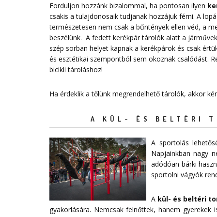
Forduljon hozzánk bizalommal, ha pontosan ilyen
ke
csakis a tulajdonosaik tudjanak hozzájuk férni. A lo
természetesen nem csak a bűntények ellen véd, a megf
beszélünk. A fedett kerékpár tárolók alatt a járművek 
szép sorban helyet kapnak a kerékpárok és csak értük
és esztétikai szempontból sem okoznak csalódást. 
bicikli tároláshoz!
Ha érdeklik a tőlünk megrendelhető tárolók, akkor ké
A KÜL- ÉS BELTÉRI 
A sportolás lehető
Napjainkban nagy n
adódóan bárki haszná
sportolni vágyók ren
A
kül- és beltéri 
gyakorlására. Nemcsak felnőttek, hanem gyerekek is