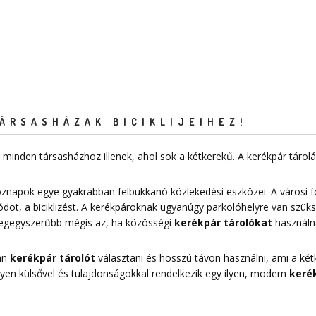
ÁRSASHÁZAK BICIKLIJEIHEZ!
minden társasházhoz illenek, ahol sok a kétkerekű. A kerékpár táro
znapok egye gyakrabban felbukkanó közlekedési eszközei. A városi 
dot, a biciklizést. A kerékpároknak ugyanúgy parkolóhelyre van szük
 legegyszerűbb mégis az, ha közösségi
kerékpár tárolókat
használn
yan
kerékpár tárolót
választani és hosszú távon használni, ami a kétk
Milyen külsővel és tulajdonságokkal rendelkezik egy ilyen, modern
kerék