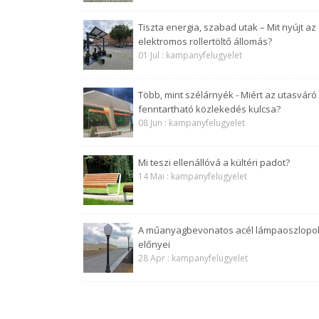
Tiszta energia, szabad utak – Mit nyújt az
elektromos rollertöltő állomás?
01 Jul : kampanyfelugyelet
Több, mint szélárnyék - Miért az utasváró
fenntartható közlekedés kulcsa?
08 Jun : kampanyfelugyelet
Mi teszi ellenállóvá a kültéri padot?
14 Mai : kampanyfelugyelet
A műanyagbevonatos acél lámpaoszlopo
előnyei
28 Apr : kampanyfelugyelet