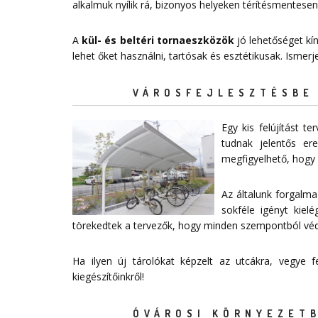
alkalmuk nyílik rá, bizonyos helyeken térítésmentesen
A
kül- és beltéri tornaeszközök
jó lehetőséget kí
lehet őket használni, tartósak és esztétikusak. Ismer
VÁROSFEJLESZTÉSBE 
Egy kis felújítást 
tudnak jelentős e
megfigyelhető, hogy 
Az általunk forgalma
sokféle igényt kiel
törekedtek a tervezők, hogy minden szempontból védelm
Ha ilyen új tárolókat képzelt az utcákra, vegye
kiegészítőinkről!
ÓVÁROSI KÖRNYEZETB