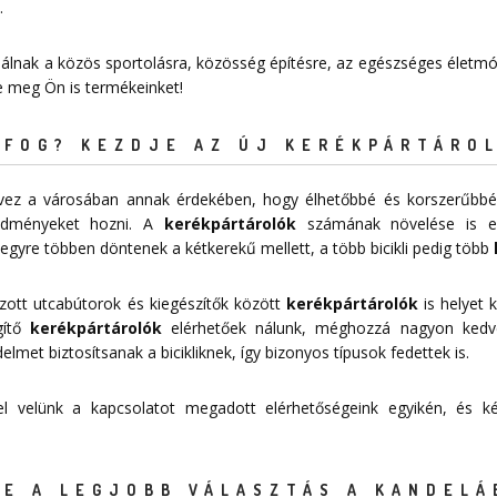
.
nálnak a közös sportolásra, közösség építésre, az egészséges életmód
je meg Ön is termékeinket!
FOG? KEZDJE AZ ÚJ KERÉKPÁRTÁROL
tervez a városában annak érdekében, hogy élhetőbbé és korszerűbbé
redményeket hozni. A
kerékpártárolók
számának növelése is egy
egyre többen döntenek a kétkerekű mellett, a több bicikli pedig több
zott utcabútorok és kiegészítők között
kerékpártárolók
is helyet k
égítő
kerékpártárolók
elérhetőek nálunk, méghozzá nagyon ked
et biztosítsanak a bicikliknek, így bizonyos típusok fedettek is.
 fel velünk a kapcsolatot megadott
elérhetőségeink
egyikén, és kér
E A LEGJOBB VÁLASZTÁS A KANDELÁ