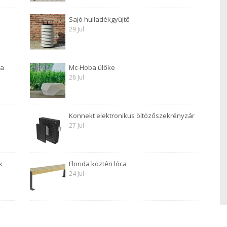
Sajó hulladékgyüjtő
29 Jul
 a
Mc-Hoba ülőke
28 Jul
Konnekt elektronikus öltözőszekrényzár
27 Jul
k
Florida köztéri lóca
24 Jul