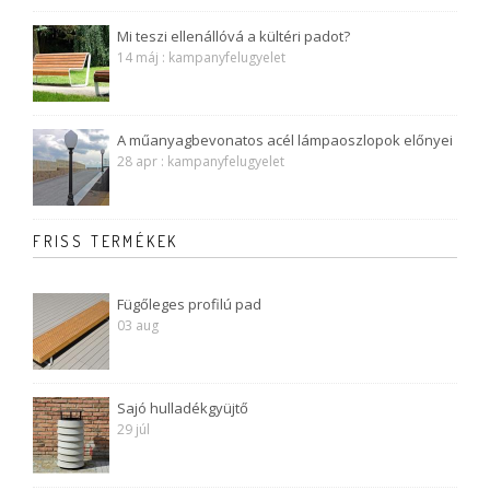
Mi teszi ellenállóvá a kültéri padot?
14 máj : kampanyfelugyelet
A műanyagbevonatos acél lámpaoszlopok előnyei
28 apr : kampanyfelugyelet
FRISS TERMÉKEK
Fügőleges profilú pad
03 aug
Sajó hulladékgyüjtő
29 júl