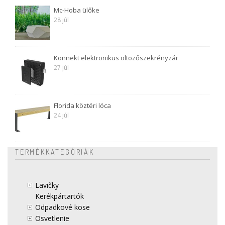
Mc-Hoba ülőke
28 júl
Konnekt elektronikus öltözőszekrényzár
27 júl
Florida köztéri lóca
24 júl
TERMÉKKATEGÓRIÁK
Lavičky
Kerékpártartók
Odpadkové kose
Osvetlenie