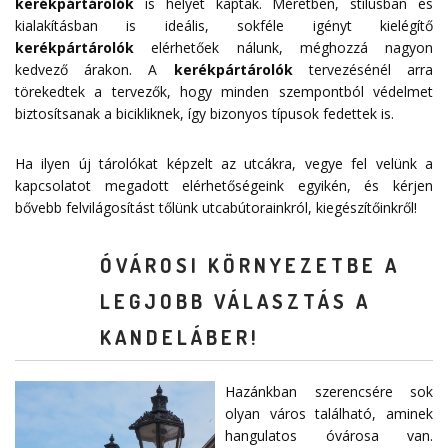
kerékpártárolók
is helyet kaptak. Méretben, stílusban és
kialakításban is ideális, sokféle igényt kielégítő
kerékpártárolók
elérhetőek nálunk, méghozzá nagyon
kedvező árakon. A
kerékpártárolók
tervezésénél arra
törekedtek a tervezők, hogy minden szempontból védelmet
biztosítsanak a bicikliknek, így bizonyos típusok fedettek is.
Ha ilyen új tárolókat képzelt az utcákra, vegye fel velünk a
kapcsolatot megadott
elérhetőségeink
egyikén, és kérjen
bővebb felvilágosítást tőlünk utcabútorainkról, kiegészítőinkről!
ÓVÁROSI KÖRNYEZETBE A
LEGJOBB VÁLASZTÁS A
KANDELÁBER!
Hazánkban szerencsére sok
olyan város található, aminek
hangulatos óvárosa van.