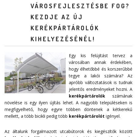
VÁROSFEJLESZTÉSBE FOG?
KEZDJE AZ ÚJ
KERÉKPÁRTÁROLÓK
KIHELYEZÉSÉNÉL!
Egy kis felújítást tervez a
városában annak érdekében,
hogy élhetőbbé és korszerűbbé
tegye a lakói számára? Az
apróbb változtatások is tudnak
jelentős eredményeket hozni. A
kerékpártárolók
számának
növelése is egy ilyen újítás lehet. A nagyobb településeken is
megfigyelhető, hogy egyre többen döntenek a kétkerekű
mellett, a több bicikli pedig több
kerékpártárolót
igényel.
Az általunk forgalmazott utcabútorok és kiegészítők között