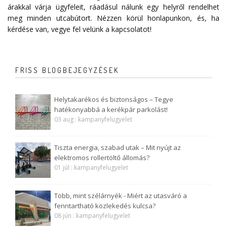
árakkal várja ügyfeleit, ráadásul nálunk egy helyről rendelhet
meg minden utcabútort. Nézzen körül honlapunkon, és, ha
kérdése van, vegye fel velünk a
kapcsolatot
!
FRISS BLOGBEJEGYZÉSEK
Helytakarékos és biztonságos – Tegye
hatékonyabbá a kerékpár parkolást!
03 aug : kampanyfelugyelet
Tiszta energia, szabad utak – Mit nyújt az
elektromos rollertöltő állomás?
01 júl : kampanyfelugyelet
Több, mint szélárnyék - Miért az utasváró a
fenntartható közlekedés kulcsa?
08 jún : kampanyfelugyelet