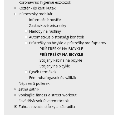
Koronavírus-higiéniai eszközök
Köztéri- és kerti kutak
Iní mestský mobiliár
Informačné nosiče
Zastavkové pristresky
Nádoby na rastliny
Automatikus biztonsági korlátok
Prístrešky na bicykle a prístrešky pre fajciarov
PRÍSTREŠKY NA BICYKLE
PRÍSTREŠKY NA BICYKLE
Stojany kabína na bicykle
Stojany na bicykle
Egyéb termékek
Fém ruhafogasok és vállfák
Népszerű pollerek
šatňa šatník
Vonkajšie fitness a street workout
Favédőrácsok faveremrácsok
Zahradzovacie stĺpiky a zábradlia