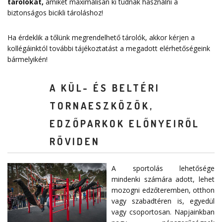
tarolókat
,
amiket maximálisan ki tudnak használni a
biztonságos bicikli tároláshoz!
Ha érdeklik a tőlünk megrendelhető tárolók, akkor kérjen a
kollégáinktól további tájékoztatást a megadott elérhetőségeink
bármelyikén!
A KÜL- ÉS BELTÉRI
TORNAESZKÖZÖK,
EDZŐPARKOK ELŐNYEIRŐL
RÖVIDEN
A sportolás lehetősége
mindenki számára adott, lehet
mozogni edzőteremben, otthon
vagy szabadtéren is, egyedül
vagy csoportosan. Napjainkban