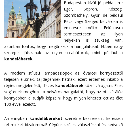
Budapesten kívül jó példa erre
Eger, Sopron, Kőszeg,
Szombathely, Győr, de például
Pécs vagy Szeged belvárosa is
említésre méltó. Felújításra
természetesen az ilyen
helyeken is szükség van,
azonban fontos, hogy megőrizzük a hangulatukat. Ebben nagy
szerepet játszanak az olyan utcabútorok, mint például a
kandeláberek
.
A modern stílusú lámpaoszlopok az óvárosi környezettől
teljesen elütnek, tájidegennek hatnak, ezért érdemes inkább a
régies megjelenésű, díszes
kandeláberek
közül válogatni. Ezek
segítenek megőrizni a belváros hangulatát, hogy az ott sétálók
könnyebben el tudják képzelni, hogy milyen lehetett ott az élet
100 évvel ezelőtt.
Amennyiben
kandelábereket
szeretne beszerezni, keressen
fel minket bizalommal! Cégünk széles választékkal és kedvező