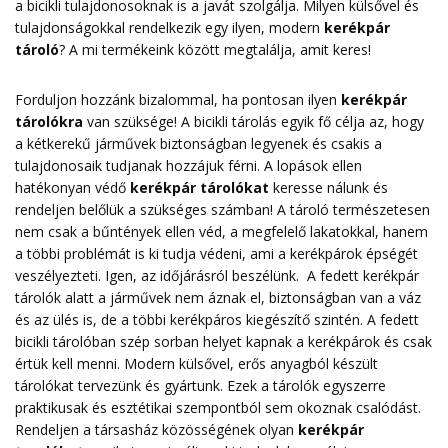
a bicikli tulajdonosoknak is a javát szolgálja. Milyen külsővel és
tulajdonságokkal rendelkezik egy ilyen, modern
kerékpár
tároló
? A mi termékeink között megtalálja, amit keres!
Forduljon hozzánk bizalommal, ha pontosan ilyen
kerékpár
tárolókra
van szüksége! A bicikli tárolás egyik fő célja az, hogy
a kétkerekű járművek biztonságban legyenek és csakis a
tulajdonosaik tudjanak hozzájuk férni. A lopások ellen
hatékonyan védő
kerékpár tárolókat
keresse nálunk és
rendeljen belőlük a szükséges számban! A tároló természetesen
nem csak a bűntények ellen véd, a megfelelő lakatokkal, hanem
a többi problémát is ki tudja védeni, ami a kerékpárok épségét
veszélyezteti. Igen, az időjárásról beszélünk. A fedett kerékpár
tárolók alatt a járművek nem áznak el, biztonságban van a váz
és az ülés is, de a többi kerékpáros kiegészítő szintén. A fedett
bicikli tárolóban szép sorban helyet kapnak a kerékpárok és csak
értük kell menni. Modern külsővel, erős anyagból készült
tárolókat tervezünk és gyártunk. Ezek a tárolók egyszerre
praktikusak és esztétikai szempontból sem okoznak csalódást.
Rendeljen a társasház közösségének olyan
kerékpár