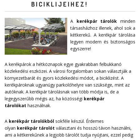
BICIKLIJEIHEZ!
A
kerékpár tárolók
minden
társasházhoz illenek, ahol sok a
kétkerekű. A kerékpár tárolása
legyen modern és biztonságos
egyszerre!
A kerékpárok a hétköznapok egye gyakrabban felbukkanó
közlekedési eszközei. A városi forgalomban sokan választják a
környezetbarát és gyors közlekedési módot, a biciklizést. A
kerékpároknak ugyanúgy parkolóhelyre van szüksége, mint az
autóknak. A kerékpár tárolásnak van több módja is, de a
legegyszerűbb mégis az, ha közösségi
kerékpár
tárolókat
használnak.
A
kerékpár tárolókból
sokféle készül. Érdemes
olyan
kerékpár tárolót
választani és hosszú távon használni,
ami a kétkerekűnek a legjobb tárolót tudja nyújtani, ezzel pedig