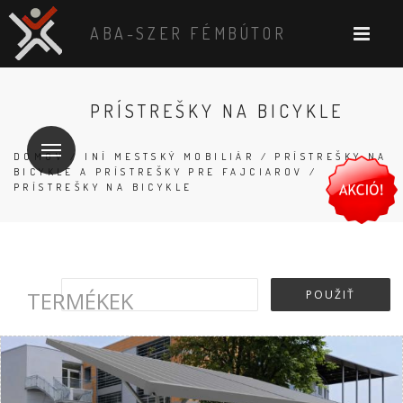
ABA-SZER FÉMBÚTOR
PRÍSTREŠKY NA BICYKLE
DOMOV
/
INÍ MESTSKÝ MOBILIÁR
/
PRÍSTREŠKY NA
BICYKLE A PRÍSTREŠKY PRE FAJCIAROV
/
PRÍSTREŠKY NA BICYKLE
TERMÉKEK