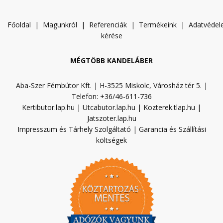
Főoldal
|
Magunkról
|
Referenciák
|
Termékeink
|
A
datvéde
kérése
MÉGTÖBB KANDELÁBER
Aba-Szer Fémbútor Kft. | H-3525 Miskolc, Városház tér 5. |
Telefon: +36/46-611-736
Kertibutor.lap.hu
|
Utcabutor.lap.hu
|
Kozterek.tlap.hu
|
Jatszoter.lap.hu
Impresszum és Tárhely Szolgáltató
|
Garancia és Szállítási
költségek