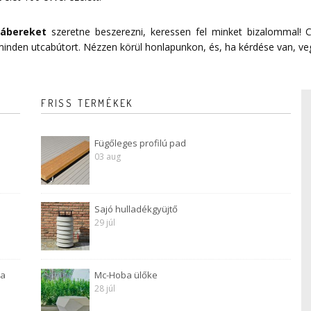
lábereket
szeretne beszerezni, keressen fel minket bizalommal! C
 minden utcabútort. Nézzen körül honlapunkon, és, ha kérdése van, ve
FRISS TERMÉKEK
Fügőleges profilú pad
03 aug
Sajó hulladékgyüjtő
29 júl
 a
Mc-Hoba ülőke
28 júl