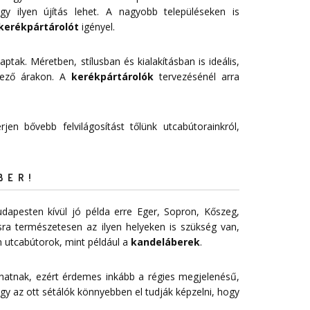
 ilyen újítás lehet. A nagyobb településeken is
kerékpártárolót
igényel.
aptak. Méretben, stílusban és kialakításban is ideális,
vező árakon. A
kerékpártárolók
tervezésénél arra
jen bővebb felvilágosítást tőlünk utcabútorainkról,
BER!
dapesten kívül jó példa erre Eger, Sopron, Kőszeg,
sra természetesen az ilyen helyeken is szükség van,
 utcabútorok, mint például a
kandeláberek
.
 hatnak, ezért érdemes inkább a régies megjelenésű,
gy az ott sétálók könnyebben el tudják képzelni, hogy