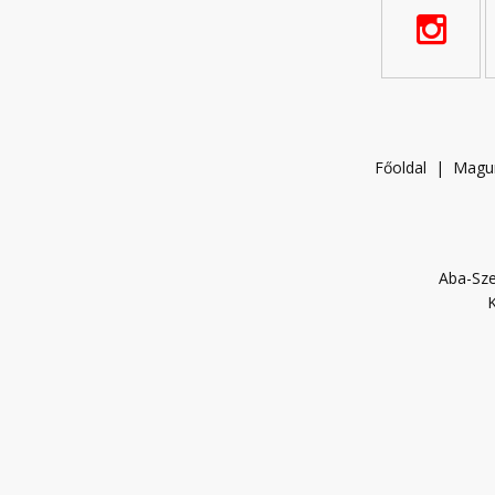
Főoldal
|
Magu
Aba-Sze
K