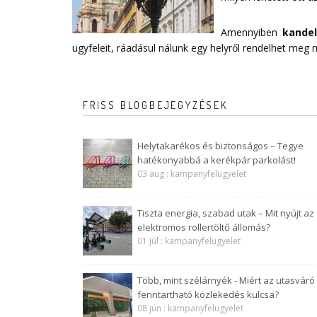
Amennyiben
kande
ügyfeleit, ráadásul nálunk egy helyről rendelhet meg
FRISS BLOGBEJEGYZÉSEK
Helytakarékos és biztonságos – Tegye
hatékonyabbá a kerékpár parkolást!
03 aug : kampanyfelugyelet
Tiszta energia, szabad utak – Mit nyújt az
elektromos rollertöltő állomás?
01 júl : kampanyfelugyelet
Több, mint szélárnyék - Miért az utasváró
fenntartható közlekedés kulcsa?
08 jún : kampanyfelugyelet