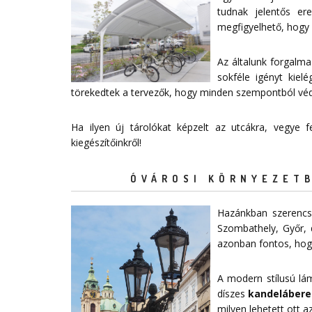
tudnak jelentős e
megfigyelhető, hogy 
Az általunk forgalma
sokféle igényt kiel
törekedtek a tervezők, hogy minden szempontból védelm
Ha ilyen új tárolókat képzelt az utcákra, vegye
kiegészítőinkről!
ÓVÁROSI KÖRNYEZETB
Hazánkban szerencsé
Szombathely, Győr, 
azonban fontos, hogy
A modern stílusú lá
díszes
kandelábere
milyen lehetett ott az