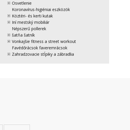
Osvetlenie
Koronavírus-higiéniai eszközök
Köztéri- és kerti kutak
Iní mestský mobiliár
Népszerű pollerek
šatňa šatník
Vonkajšie fitness a street workout
Favédőrácsok faveremrácsok
Zahradzovacie stĺpiky a zábradlia