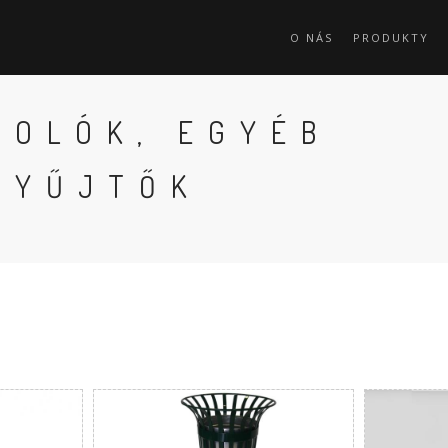
O NÁS
PRODUKTY
ROLÓK, EGYÉB
GYŰJTŐK