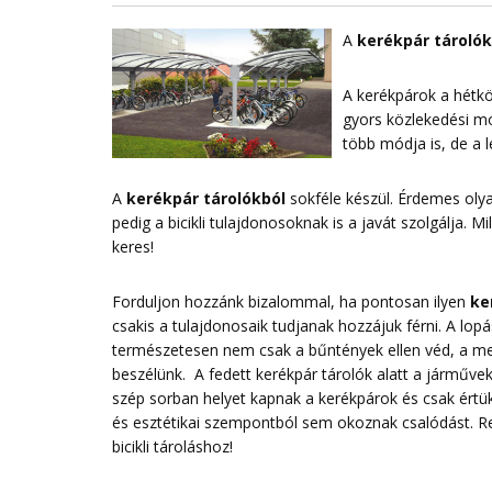
A
kerékpár tárolók
A kerékpárok a hétkö
gyors közlekedési mó
több módja is, de a
A
kerékpár tárolókból
sokféle készül. Érdemes ol
pedig a bicikli tulajdonosoknak is a javát szolgálja. 
keres!
Forduljon hozzánk bizalommal, ha pontosan ilyen
ke
csakis a tulajdonosaik tudjanak hozzájuk férni. A lo
természetesen nem csak a bűntények ellen véd, a megf
beszélünk. A fedett kerékpár tárolók alatt a járművek 
szép sorban helyet kapnak a kerékpárok és csak értük
és esztétikai szempontból sem okoznak csalódást. 
bicikli tároláshoz!