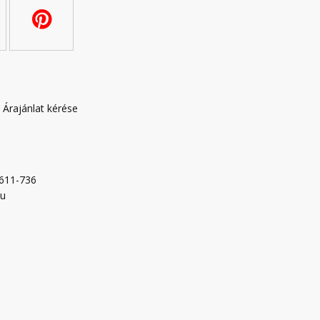
|
Árajánlat kérése
-611-736
hu