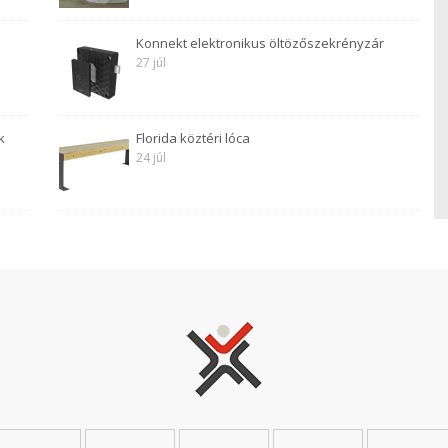
Konnekt elektronikus öltözőszekrényzár
27 júl
k
Florida köztéri lóca
24 júl