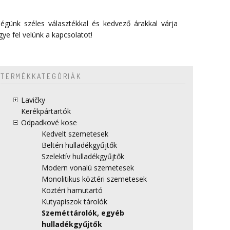
égünk széles választékkal és kedvező árakkal várja
gye fel velünk a
kapcsolatot
!
TERMÉKKATEGÓRIÁK
Lavičky
Kerékpártartók
Odpadkové kose
Kedvelt szemetesek
Beltéri hulladékgyűjtők
Szelektív hulladékgyűjtők
Modern vonalú szemetesek
Monolitikus köztéri szemetesek
Köztéri hamutartó
Kutyapiszok tárolók
Szeméttárolók, egyéb
hulladékgyűjtők