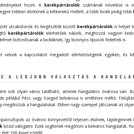
redményeket hozni. A
kerékpártárolók
számának növelése is egy
egyre többen döntenek a kétkerekű mellett, a több bicikli pedig több
zott utcabútorok és kiegészítők között
kerékpártárolók
is helyet k
égítő
kerékpártárolók
elérhetőek nálunk, méghozzá nagyon ked
et biztosítsanak a bicikliknek, így bizonyos típusok fedettek is.
 fel velünk a kapcsolatot megadott
elérhetőségeink
egyikén, és kér
E A LEGJOBB VÁLASZTÁS A KANDELÁ
re sok olyan város található, aminek hangulatos óvárosa van. Bu
de például Pécs vagy Szeged belvárosa is említésre méltó. Felújítá
 megőrizzük a hangulatukat. Ebben nagy szerepet játszanak az olyan
mpaoszlopok az óvárosi környezettől teljesen elütnek, tájidegennek
k
közül válogatni. Ezek segítenek megőrizni a belváros hangulatát, ho
 élet 100 évvel ezelőtt.