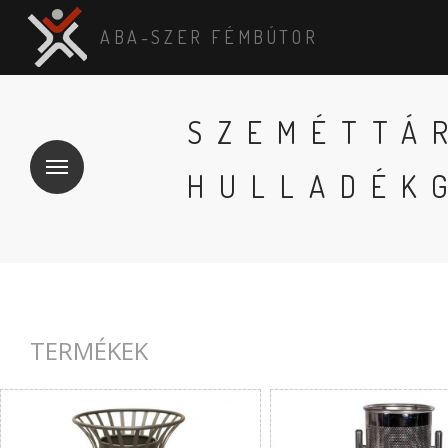
ABA-SZER FÉMBÚTOR
SZEMÉTTÁ
HULLADÉK
TERMÉKEK