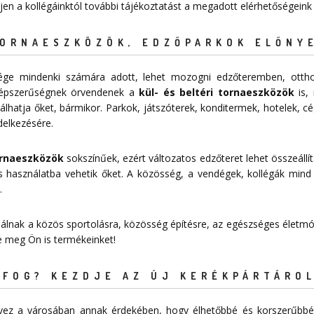
rjen a kollégáinktól további tájékoztatást a megadott elérhetőségeink
TORNAESZKÖZÖK, EDZŐPARKOK ELŐNY
sége mindenki számára adott, lehet mozogni edzőteremben, ottho
épszerűségnek örvendenek a
kül- és beltéri tornaeszközök
is, 
lhatja őket, bármikor. Parkok, játszóterek, konditermek, hotelek, c
delkezésére.
tornaeszközök
sokszínűek, ezért változatos edzőteret lehet összeállít
 használatba vehetik őket. A közösség, a vendégek, kollégák mind
.
nálnak a közös sportolásra, közösség építésre, az egészséges életmód
je meg Ön is termékeinket!
FOG? KEZDJE AZ ÚJ KERÉKPÁRTÁROL
tervez a városában annak érdekében, hogy élhetőbbé és korszerűbbé