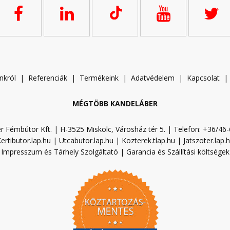
nkról
|
Referenciák
|
Termékeink
|
A
datvédelem
|
Kapcsolat
MÉGTÖBB KANDELÁBER
r Fémbútor Kft. | H-3525 Miskolc, Városház tér 5. | Telefon: +36/46
ertibutor.lap.hu
|
Utcabutor.lap.hu
|
Kozterek.tlap.hu
|
Jatszoter.lap.
Impresszum és Tárhely Szolgáltató
|
Garancia és Szállítási költségek