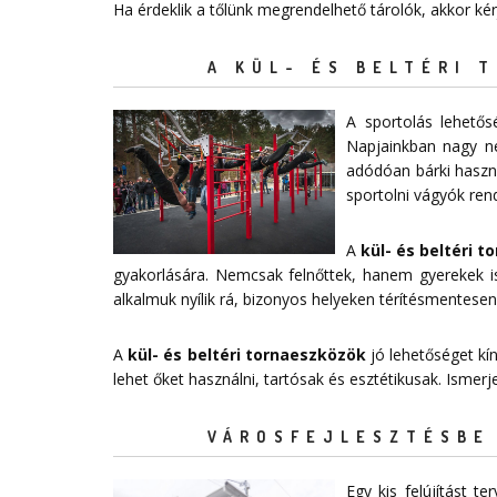
Ha érdeklik a tőlünk megrendelhető tárolók, akkor ké
A KÜL- ÉS BELTÉRI 
A sportolás lehető
Napjainkban nagy n
adódóan bárki haszná
sportolni vágyók ren
A
kül- és beltéri 
gyakorlására. Nemcsak felnőttek, hanem gyerekek is
alkalmuk nyílik rá, bizonyos helyeken térítésmentesen
A
kül- és beltéri tornaeszközök
jó lehetőséget kí
lehet őket használni, tartósak és esztétikusak. Ismer
VÁROSFEJLESZTÉSBE 
Egy kis felújítást 