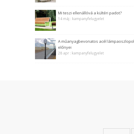
Mi teszi ellenállóvá a kültéri padot?
14 máj : kampanyfelugyelet
A műanyagbevonatos acél lámpaoszlopo
előnyei
28 apr : kampanyfelugyelet