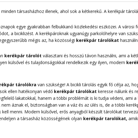
minden társasházhoz illenek, ahol sok a kétkerekű. A kerékpár táro
znapok egye gyakrabban felbukkanó közlekedési eszközei. A városi 
dot, a biciklizést. A kerékpároknak ugyanúgy parkolóhelyre van szük
 legegyszerűbb mégis az, ha közösségi
kerékpár tárolókat
használn
yan
kerékpár tárolót
választani és hosszú távon használni, ami a kétk
Milyen külsővel és tulajdonságokkal rendelkezik egy ilyen, modern
kerék
rékpár tárolókra
van szüksége! A bicikli tárolás egyik fő célja az,
pások ellen hatékonyan védő
kerékpár tárolókat
keresse nálunk és r
elelő lakatokkal, hanem a többi problémát is ki tudja védeni, ami a k
nem áznak el, biztonságban van a váz és az ülés is, de a többi kerékpá
 kell menni. Modern külsővel, erős anyagból készült tárolókat tervezü
Rendeljen a társasház közösségének olyan
kerékpár tarolókat
,
amike