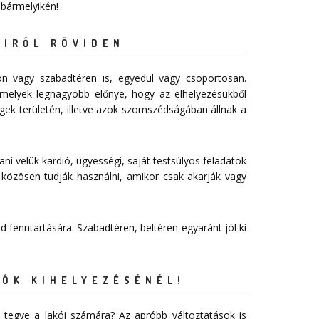
 bármelyikén!
EIRŐL RÖVIDEN
n vagy szabadtéren is, egyedül vagy csoportosan.
melyek legnagyobb előnye, hogy az elhelyezésükből
égek területén, illetve azok szomszédságában állnak a
ani velük kardió, ügyességi, saját testsúlyos feladatok
 közösen tudják használni, amikor csak akarják vagy
 fenntartására. Szabadtéren, beltéren egyaránt jól ki
ÓK KIHELYEZÉSÉNÉL!
 tegye a lakói számára? Az apróbb változtatások is