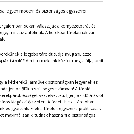
lása legyen modern és biztonságos egyszerre!
forgalomban sokan választják a környezetbarát és
sége, mint az autóknak. A kerékpár tárolásnak van
ak.
erekűnek a legjobb tárolót tudja nyújtani, ezzel
pár tároló
? A mi termékeink között megtalálja, amit
 hogy a kétkerekű járművek biztonságban legyenek és
endeljen belőlük a szükséges számban! A tároló
erékpárok épségét veszélyezteti. Igen, az időjárásról
ros kiegészítő szintén. A fedett bicikli tárolóban
nk és gyártunk. Ezek a tárolók egyszerre praktikusak
t maximálisan ki tudnak használni a biztonságos