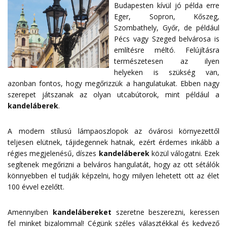
Budapesten kívül jó példa erre
Eger, Sopron, Kőszeg,
Szombathely, Győr, de például
Pécs vagy Szeged belvárosa is
említésre méltó. Felújításra
természetesen az ilyen
helyeken is szükség van,
azonban fontos, hogy megőrizzük a hangulatukat. Ebben nagy
szerepet játszanak az olyan utcabútorok, mint például a
kandeláberek
.
A modern stílusú lámpaoszlopok az óvárosi környezettől
teljesen elütnek, tájidegennek hatnak, ezért érdemes inkább a
régies megjelenésű, díszes
kandeláberek
közül válogatni. Ezek
segítenek megőrizni a belváros hangulatát, hogy az ott sétálók
könnyebben el tudják képzelni, hogy milyen lehetett ott az élet
100 évvel ezelőtt.
Amennyiben
kandelábereket
szeretne beszerezni, keressen
fel minket bizalommal! Cégünk széles választékkal és kedvező