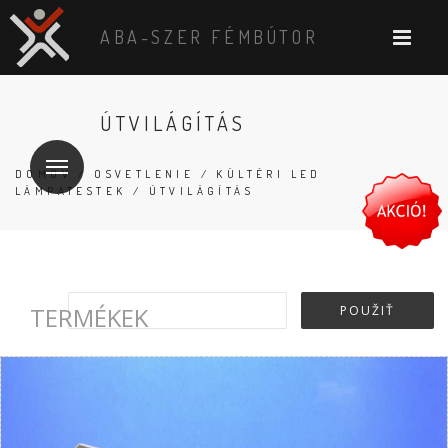
ABA-SZER FÉMBÚTOR
ÚTVILÁGÍTÁS
DOMOV
/
OSVETLENIE
/
KÜLTÉRI LED
LÁMPATESTEK
/ ÚTVILÁGÍTÁS
TERMÉKEK