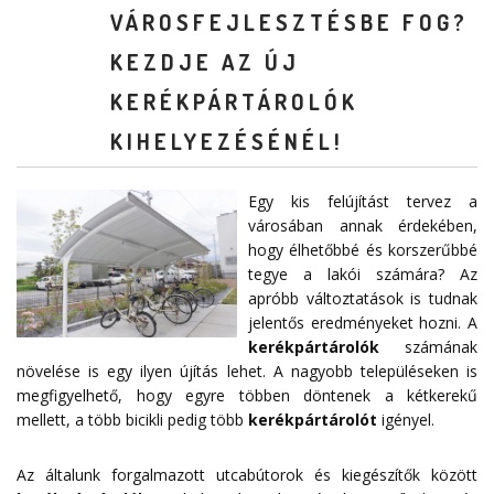
VÁROSFEJLESZTÉSBE FOG?
KEZDJE AZ ÚJ
KERÉKPÁRTÁROLÓK
KIHELYEZÉSÉNÉL!
Egy kis felújítást tervez a
városában annak érdekében,
hogy élhetőbbé és korszerűbbé
tegye a lakói számára? Az
apróbb változtatások is tudnak
jelentős eredményeket hozni. A
kerékpártárolók
számának
növelése is egy ilyen újítás lehet. A nagyobb településeken is
megfigyelhető, hogy egyre többen döntenek a kétkerekű
mellett, a több bicikli pedig több
kerékpártárolót
igényel.
Az általunk forgalmazott utcabútorok és kiegészítők között