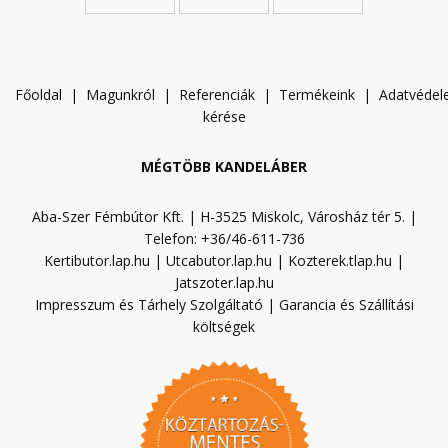
Főoldal
|
Magunkról
|
Referenciák
|
Termékeink
|
A
datvéde
kérése
MÉGTÖBB KANDELÁBER
Aba-Szer Fémbútor Kft. | H-3525 Miskolc, Városház tér 5. |
Telefon: +36/46-611-736
Kertibutor.lap.hu
|
Utcabutor.lap.hu
|
Kozterek.tlap.hu
|
Jatszoter.lap.hu
Impresszum és Tárhely Szolgáltató
|
Garancia és Szállítási
költségek