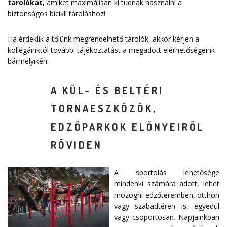
tarolókat
,
amiket maximálisan ki tudnak használni a
biztonságos bicikli tároláshoz!
Ha érdeklik a tőlünk megrendelhető tárolók, akkor kérjen a
kollégáinktól további tájékoztatást a megadott elérhetőségeink
bármelyikén!
A KÜL- ÉS BELTÉRI
TORNAESZKÖZÖK,
EDZŐPARKOK ELŐNYEIRŐL
RÖVIDEN
A sportolás lehetősége
mindenki számára adott, lehet
mozogni edzőteremben, otthon
vagy szabadtéren is, egyedül
vagy csoportosan. Napjainkban