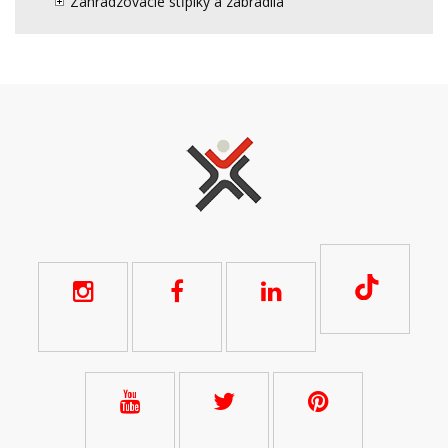
Zahradzovacie stĺpiky a zábradlia