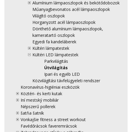
Alumínium lámpaoszlopok és bekötődobozok
Műanyagbevonatos acél lámpaoszlopok
Világító oszlopok
Horganyzott acél lámpaoszlopok
Dönthető alumínium lámpaoszlopok,
kameratartó oszlopok
Egyedi fa kandeláberek
Kültéri lámpatestek
Kültéri LED lámpatestek
Parkvilágitás
Útvilágítás
Ipari és egyéb LED
Közvilágítási távfelügyeleti rendszer
Koronavírus-higiéniai eszközök
Köztéri- és kerti kutak
Iní mestský mobiliár
Népszerű pollerek
šatňa šatník
Vonkajšie fitness a street workout
Favédőrácsok faveremrácsok