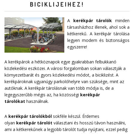
BICIKLIJEIHEZ!
A
kerékpár tárolók
minden
társasházhoz illenek, ahol sok a
kétkerekű. A kerékpár tárolása
legyen modern és biztonságos
egyszerre!
A kerékpárok a hétköznapok egye gyakrabban felbukkanó
közlekedési eszközei. A városi forgalomban sokan választják a
környezetbarát és gyors közlekedési módot, a biciklizést. A
kerékpároknak ugyanúgy parkolóhelyre van szüksége, mint az
autóknak. A kerékpár tárolásnak van több módja is, de a
legegyszerűbb mégis az, ha közösségi
kerékpár
tárolókat
használnak.
A
kerékpár tárolókból
sokféle készül. Érdemes
olyan
kerékpár tárolót
választani és hosszú távon használni,
ami a kétkerekűnek a legjobb tárolót tudja nyújtani, ezzel pedig