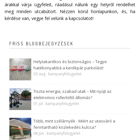
árakkal várja ügyfeleit, ráadásul nálunk egy helyről rendelhet
meg minden utcabútort. Nézzen körül honlapunkon, és, ha
kérdése van, vegye fel velünk a
kapcsolatot
!
FRISS BLOGBEJEGYZÉSEK
Helytakarékos és biztonságos – Tegye
hatékonyabbá a kerékpár parkolást!
03 aug : kampanyfelugyelet
Tiszta energia, szabad utak – Mit nyújt az
elektromos rollertöltő állomás?
01 júl : kampanyfelugyelet
Több, mint szélárnyék - Miért az utasváró a
fenntartható közlekedés kulcsa?
08 jún : kampanyfelugyelet