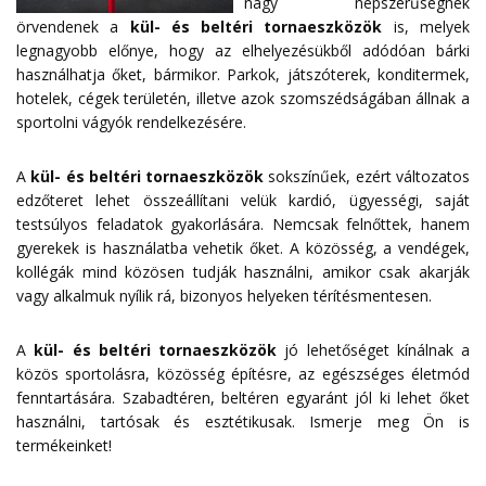
nagy népszerűségnek
örvendenek a
kül- és beltéri tornaeszközök
is, melyek
legnagyobb előnye, hogy az elhelyezésükből adódóan bárki
használhatja őket, bármikor. Parkok, játszóterek, konditermek,
hotelek, cégek területén, illetve azok szomszédságában állnak a
sportolni vágyók rendelkezésére.
A
kül- és beltéri tornaeszközök
sokszínűek, ezért változatos
edzőteret lehet összeállítani velük kardió, ügyességi, saját
testsúlyos feladatok gyakorlására. Nemcsak felnőttek, hanem
gyerekek is használatba vehetik őket. A közösség, a vendégek,
kollégák mind közösen tudják használni, amikor csak akarják
vagy alkalmuk nyílik rá, bizonyos helyeken térítésmentesen.
A
kül- és beltéri tornaeszközök
jó lehetőséget kínálnak a
közös sportolásra, közösség építésre, az egészséges életmód
fenntartására. Szabadtéren, beltéren egyaránt jól ki lehet őket
használni, tartósak és esztétikusak. Ismerje meg Ön is
termékeinket!