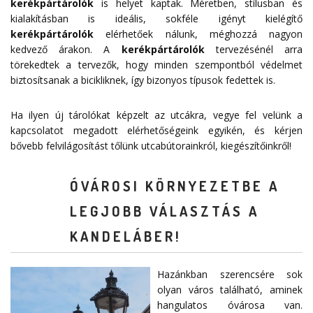
kerékpártárolók
is helyet kaptak. Méretben, stílusban és
kialakításban is ideális, sokféle igényt kielégítő
kerékpártárolók
elérhetőek nálunk, méghozzá nagyon
kedvező árakon. A
kerékpártárolók
tervezésénél arra
törekedtek a tervezők, hogy minden szempontból védelmet
biztosítsanak a bicikliknek, így bizonyos típusok fedettek is.
Ha ilyen új tárolókat képzelt az utcákra, vegye fel velünk a
kapcsolatot megadott
elérhetőségeink
egyikén, és kérjen
bővebb felvilágosítást tőlünk utcabútorainkról, kiegészítőinkről!
ÓVÁROSI KÖRNYEZETBE A
LEGJOBB VÁLASZTÁS A
KANDELÁBER!
Hazánkban szerencsére sok
olyan város található, aminek
hangulatos óvárosa van.