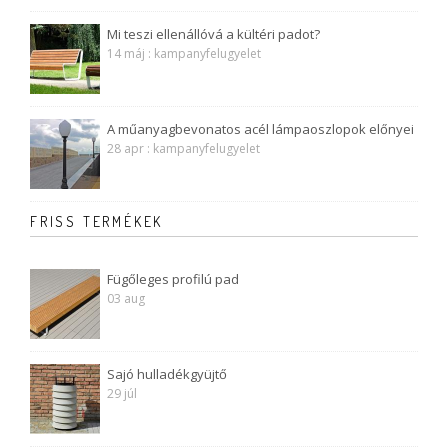
Mi teszi ellenállóvá a kültéri padot?
14 máj : kampanyfelugyelet
A műanyagbevonatos acél lámpaoszlopok előnyei
28 apr : kampanyfelugyelet
FRISS TERMÉKEK
Fügőleges profilú pad
03 aug
Sajó hulladékgyüjtő
29 júl