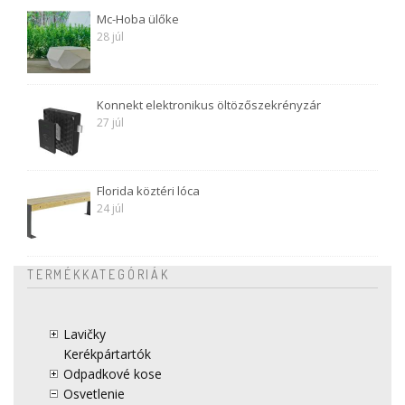
Mc-Hoba ülőke
28 júl
Konnekt elektronikus öltözőszekrényzár
27 júl
Florida köztéri lóca
24 júl
TERMÉKKATEGÓRIÁK
Lavičky
Kerékpártartók
Odpadkové kose
Osvetlenie