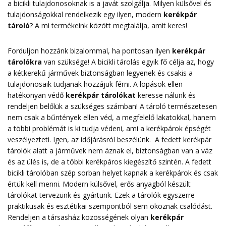
a bicikli tulajdonosoknak is a javát szolgálja. Milyen külsővel és
tulajdonságokkal rendelkezik egy ilyen, modern
kerékpár
tároló
? A mi termékeink között megtalálja, amit keres!
Forduljon hozzánk bizalommal, ha pontosan ilyen
kerékpár
tárolókra
van szüksége! A bicikli tárolás egyik fő célja az, hogy
a kétkerekű járművek biztonságban legyenek és csakis a
tulajdonosaik tudjanak hozzájuk férni. A lopások ellen
hatékonyan védő
kerékpár tárolókat
keresse nálunk és
rendeljen belőlük a szükséges számban! A tároló természetesen
nem csak a bűntények ellen véd, a megfelelő lakatokkal, hanem
a többi problémát is ki tudja védeni, ami a kerékpárok épségét
veszélyezteti. Igen, az időjárásról beszélünk. A fedett kerékpár
tárolók alatt a járművek nem áznak el, biztonságban van a váz
és az ülés is, de a többi kerékpáros kiegészítő szintén. A fedett
bicikli tárolóban szép sorban helyet kapnak a kerékpárok és csak
értük kell menni. Modern külsővel, erős anyagból készült
tárolókat tervezünk és gyártunk. Ezek a tárolók egyszerre
praktikusak és esztétikai szempontból sem okoznak csalódást.
Rendeljen a társasház közösségének olyan
kerékpár