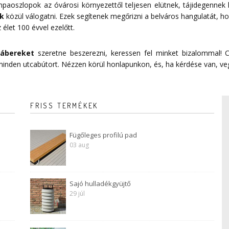
mpaoszlopok az óvárosi környezettől teljesen elütnek, tájidegennek
k
közül válogatni. Ezek segítenek megőrizni a belváros hangulatát, ho
 élet 100 évvel ezelőtt.
lábereket
szeretne beszerezni, keressen fel minket bizalommal! C
 minden utcabútort. Nézzen körül honlapunkon, és, ha kérdése van, ve
FRISS TERMÉKEK
Fügőleges profilú pad
03 aug
Sajó hulladékgyüjtő
29 júl