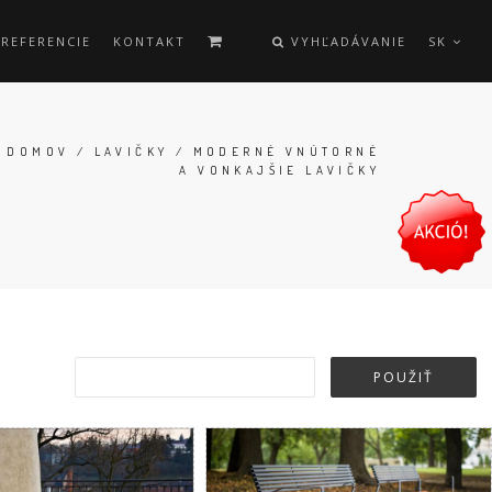
REFERENCIE
KONTAKT
VYHĽADÁVANIE
SK
DOMOV
/
LAVIČKY
/ MODERNÉ VNÚTORNÉ
A VONKAJŠIE LAVIČKY