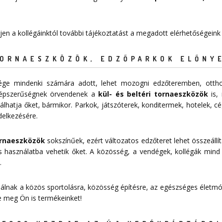
rjen a kollégáinktól további tájékoztatást a megadott elérhetőségeink
TORNAESZKÖZÖK, EDZŐPARKOK ELŐNY
sége mindenki számára adott, lehet mozogni edzőteremben, ottho
épszerűségnek örvendenek a
kül- és beltéri tornaeszközök
is, 
lhatja őket, bármikor. Parkok, játszóterek, konditermek, hotelek, c
delkezésére.
tornaeszközök
sokszínűek, ezért változatos edzőteret lehet összeállít
 használatba vehetik őket. A közösség, a vendégek, kollégák mind
.
nálnak a közös sportolásra, közösség építésre, az egészséges életmód
je meg Ön is termékeinket!