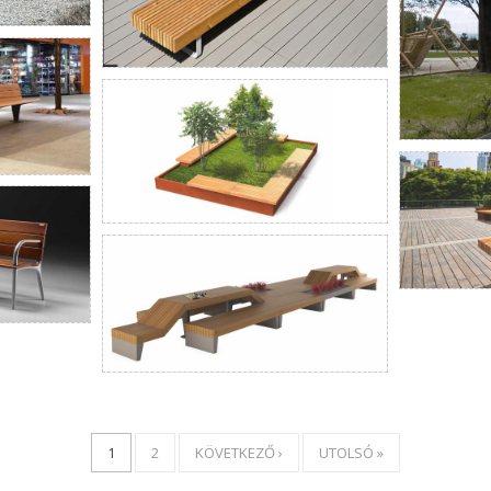
1
2
KÖVETKEZŐ ›
UTOLSÓ »