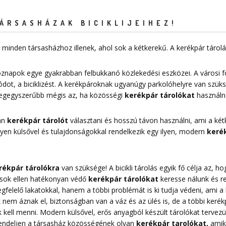
ÁRSASHÁZAK BICIKLIJEIHEZ!
minden társasházhoz illenek, ahol sok a kétkerekű. A kerékpár táro
znapok egye gyakrabban felbukkanó közlekedési eszközei. A városi 
dot, a biciklizést. A kerékpároknak ugyanúgy parkolóhelyre van szük
 legegyszerűbb mégis az, ha közösségi
kerékpár tárolókat
használn
yan
kerékpár tárolót
választani és hosszú távon használni, ami a kétk
Milyen külsővel és tulajdonságokkal rendelkezik egy ilyen, modern
kerék
rékpár tárolókra
van szüksége! A bicikli tárolás egyik fő célja az,
pások ellen hatékonyan védő
kerékpár tárolókat
keresse nálunk és r
elelő lakatokkal, hanem a többi problémát is ki tudja védeni, ami a k
nem áznak el, biztonságban van a váz és az ülés is, de a többi kerékpá
 kell menni. Modern külsővel, erős anyagból készült tárolókat tervezü
Rendeljen a társasház közösségének olyan
kerékpár tarolókat
,
amike