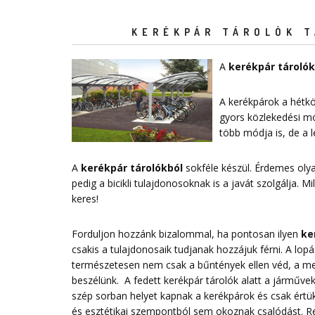
KERÉKPÁR TÁROLÓK T
A
kerékpár tárolók
A kerékpárok a hétkö
gyors közlekedési mó
több módja is, de a
A
kerékpár tárolókból
sokféle készül. Érdemes ol
pedig a bicikli tulajdonosoknak is a javát szolgálja. 
keres!
Forduljon hozzánk bizalommal, ha pontosan ilyen
ke
csakis a tulajdonosaik tudjanak hozzájuk férni. A lo
természetesen nem csak a bűntények ellen véd, a megf
beszélünk. A fedett kerékpár tárolók alatt a járművek 
szép sorban helyet kapnak a kerékpárok és csak értük
és esztétikai szempontból sem okoznak csalódást. 