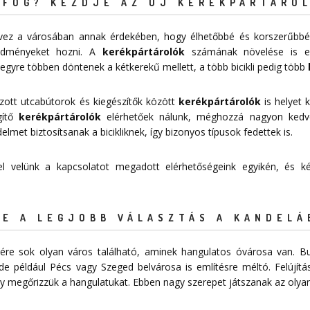
FOG? KEZDJE AZ ÚJ KERÉKPÁRTÁROL
tervez a városában annak érdekében, hogy élhetőbbé és korszerűbbé
redményeket hozni. A
kerékpártárolók
számának növelése is egy
egyre többen döntenek a kétkerekű mellett, a több bicikli pedig több
zott utcabútorok és kiegészítők között
kerékpártárolók
is helyet k
égítő
kerékpártárolók
elérhetőek nálunk, méghozzá nagyon ked
et biztosítsanak a bicikliknek, így bizonyos típusok fedettek is.
 fel velünk a kapcsolatot megadott
elérhetőségeink
egyikén, és kér
E A LEGJOBB VÁLASZTÁS A KANDELÁ
re sok olyan város található, aminek hangulatos óvárosa van. Bu
de például Pécs vagy Szeged belvárosa is említésre méltó. Felújítá
 megőrizzük a hangulatukat. Ebben nagy szerepet játszanak az olyan