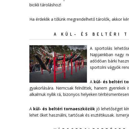
bicikli tároláshoz!
Ha érdeklik a tőlünk megrendelhető tárolók, akkor ké
A KÜL- ÉS BELTÉRI 
A sportolás lehető
Napjainkban nagy n
adódóan bárki haszná
sportolni vágyók ren
A
kül- és beltéri 
gyakorlására. Nemcsak felnőttek, hanem gyerekek is
alkalmuk nyílik rá, bizonyos helyeken térítésmentesen
A
kül- és beltéri tornaeszközök
jó lehetőséget kí
lehet őket használni, tartósak és esztétikusak. Ismer