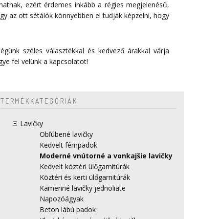
 hatnak, ezért érdemes inkább a régies megjelenésű,
gy az ott sétálók könnyebben el tudják képzelni, hogy
égünk széles választékkal és kedvező árakkal várja
gye fel velünk a
kapcsolatot
!
TERMÉKKATEGÓRIÁK
Lavičky
Obľúbené lavičky
Kedvelt fémpadok
Moderné vnútorné a vonkajšie lavičky
Kedvelt köztéri ülőgarnitúrák
Köztéri és kerti ülőgarnitúrák
Kamenné lavičky jednoliate
Napozóágyak
Beton lábú padok