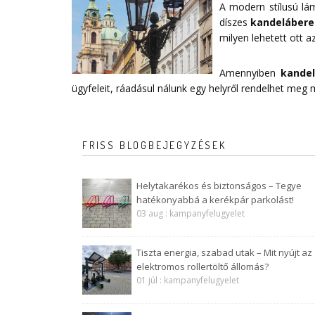
A modern stílusú lá
díszes
kandelábere
milyen lehetett ott az
Amennyiben
kande
ügyfeleit, ráadásul nálunk egy helyről rendelhet meg
FRISS BLOGBEJEGYZÉSEK
Helytakarékos és biztonságos – Tegye
hatékonyabbá a kerékpár parkolást!
03 aug : kampanyfelugyelet
Tiszta energia, szabad utak – Mit nyújt az
elektromos rollertöltő állomás?
01 júl : kampanyfelugyelet