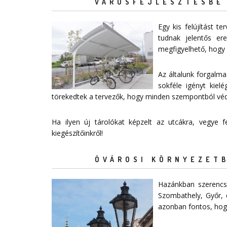
VÁROSFEJLESZTÉSBE 
Egy kis felújítást 
tudnak jelentős e
megfigyelhető, hogy 
Az általunk forgalma
sokféle igényt kiel
törekedtek a tervezők, hogy minden szempontból védelm
Ha ilyen új tárolókat képzelt az utcákra, vegye
kiegészítőinkről!
ÓVÁROSI KÖRNYEZETB
Hazánkban szerencsé
Szombathely, Győr, 
azonban fontos, hogy