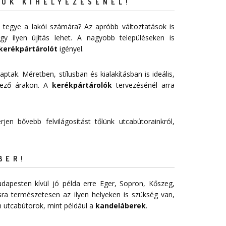
ÓK KIHELYEZÉSÉNÉL!
 tegye a lakói számára? Az apróbb változtatások is
 ilyen újítás lehet. A nagyobb településeken is
kerékpártárolót
igényel.
aptak. Méretben, stílusban és kialakításban is ideális,
vező árakon. A
kerékpártárolók
tervezésénél arra
jen bővebb felvilágosítást tőlünk utcabútorainkról,
BER!
dapesten kívül jó példa erre Eger, Sopron, Kőszeg,
sra természetesen az ilyen helyeken is szükség van,
 utcabútorok, mint például a
kandeláberek
.