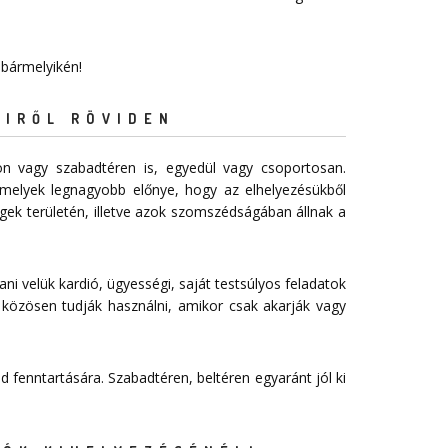
 bármelyikén!
EIRŐL RÖVIDEN
n vagy szabadtéren is, egyedül vagy csoportosan.
melyek legnagyobb előnye, hogy az elhelyezésükből
égek területén, illetve azok szomszédságában állnak a
ani velük kardió, ügyességi, saját testsúlyos feladatok
 közösen tudják használni, amikor csak akarják vagy
 fenntartására. Szabadtéren, beltéren egyaránt jól ki