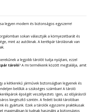
lása legyen modern és biztonságos egyszerre!
forgalomban sokan választják a környezetbarát és
sége, mint az autóknak. A kerékpár tárolásnak van
ak.
erekűnek a legjobb tárolót tudja nyújtani, ezzel
pár tároló
? A mi termékeink között megtalálja, amit
 hogy a kétkerekű járművek biztonságban legyenek és
endeljen belőlük a szükséges számban! A tároló
erékpárok épségét veszélyezteti. Igen, az időjárásról
ros kiegészítő szintén. A fedett bicikli tárolóban
nk és gyártunk. Ezek a tárolók egyszerre praktikusak
t maximálisan ki tudnak használni a biztonságos