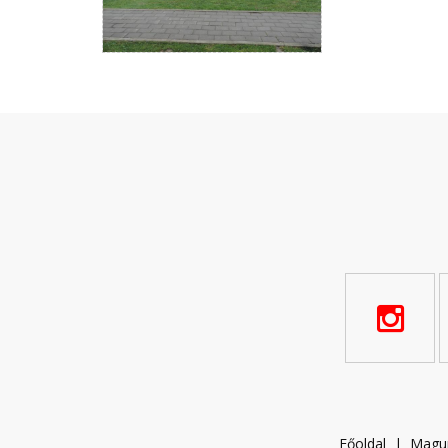
Főoldal
|
Magu