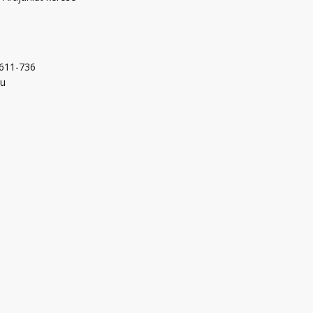
-611-736
hu