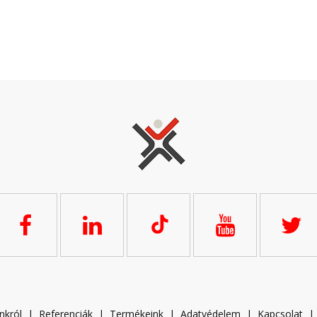
nkról
|
Referenciák
|
Termékeink
|
A
datvédelem
|
Kapcsolat