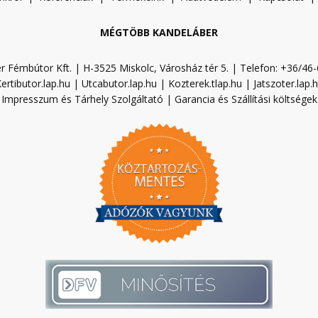
MÉGTÖBB KANDELÁBER
r Fémbútor Kft. | H-3525 Miskolc, Városház tér 5. | Telefon: +36/46
ertibutor.lap.hu
|
Utcabutor.lap.hu
|
Kozterek.tlap.hu
|
Jatszoter.lap.
Impresszum és Tárhely Szolgáltató
|
Garancia és Szállítási költségek