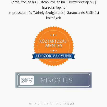
Kertibutor.lap.hu
|
Utcabutor.lap.hu
|
Kozterek.tlap.hu
|
Jatszoter.lap.hu
Impresszum és Tárhely Szolgáltató
|
Garancia és Szállítási
költségek
© ACELKFT.HU 2025
.