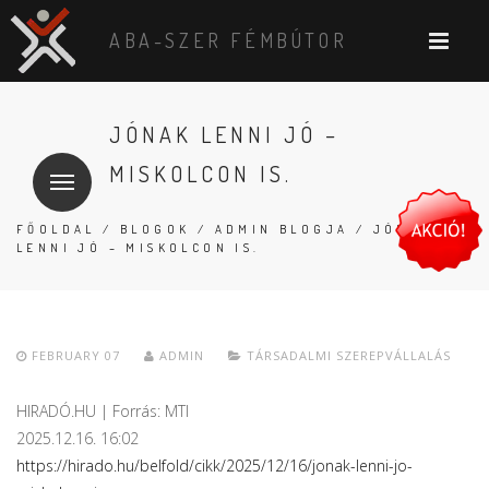
ABA-SZER FÉMBÚTOR
JÓNAK LENNI JÓ –
MISKOLCON IS.
FŐOLDAL
/
BLOGOK
/
ADMIN BLOGJA
/ JÓNAK
LENNI JÓ – MISKOLCON IS.
FEBRUARY 07
ADMIN
TÁRSADALMI SZEREPVÁLLALÁS
HIRADÓ.HU | Forrás: MTI
2025.12.16. 16:02
https://hirado.hu/belfold/cikk/2025/12/16/jonak-lenni-jo-