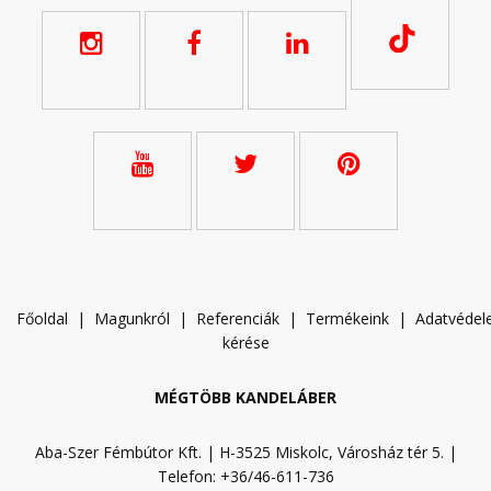
Főoldal
|
Magunkról
|
Referenciák
|
Termékeink
|
A
datvéde
kérése
MÉGTÖBB KANDELÁBER
Aba-Szer Fémbútor Kft. | H-3525 Miskolc, Városház tér 5. |
Telefon: +36/46-611-736