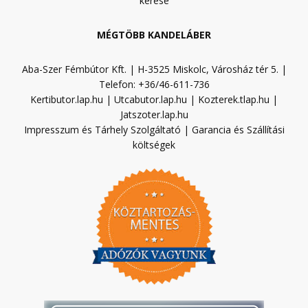
kérése
MÉGTÖBB KANDELÁBER
Aba-Szer Fémbútor Kft. | H-3525 Miskolc, Városház tér 5. |
Telefon: +36/46-611-736
Kertibutor.lap.hu
|
Utcabutor.lap.hu
|
Kozterek.tlap.hu
|
Jatszoter.lap.hu
Impresszum és Tárhely Szolgáltató
|
Garancia és Szállítási
költségek