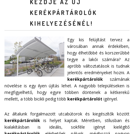
KEZDJE AZ ÚJ
KERÉKPÁRTÁROLÓK
KIHELYEZÉSÉNÉL!
Egy kis felújítást tervez a
városában annak érdekében,
hogy élhetőbbé és korszerűbbé
tegye a lakói számára? Az
apróbb változtatások is tudnak
jelentős eredményeket hozni. A
kerékpártárolók
számának
növelése is egy ilyen újítás lehet. A nagyobb településeken is
megfigyelhető, hogy egyre többen döntenek a kétkerekű
mellett, a több bicikli pedig több
kerékpártárolót
igényel.
Az általunk forgalmazott utcabútorok és kiegészítők között
kerékpártárolók
is helyet kaptak. Méretben, stílusban és
kialakításban is ideális, sokféle igényt kielégítő
kerékpártárolók
elérhetőek nálunk, méghozzá nagyon