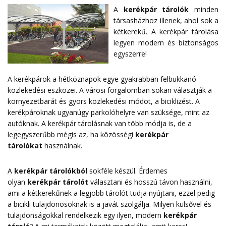
A
kerékpár tárolók
minden
társasházhoz illenek, ahol sok a
kétkerekű. A kerékpár tárolása
legyen modern és biztonságos
egyszerre!
A kerékpárok a hétköznapok egye gyakrabban felbukkanó
közlekedési eszközei. A városi forgalomban sokan választják a
környezetbarát és gyors közlekedési módot, a biciklizést. A
kerékpároknak ugyanúgy parkolóhelyre van szüksége, mint az
autóknak. A kerékpár tárolásnak van több módja is, de a
legegyszerűbb mégis az, ha közösségi
kerékpár
tárolókat
használnak.
A
kerékpár tárolókból
sokféle készül. Érdemes
olyan
kerékpár tárolót
választani és hosszú távon használni,
ami a kétkerekűnek a legjobb tárolót tudja nyújtani, ezzel pedig
a bicikli tulajdonosoknak is a javát szolgálja. Milyen külsővel és
tulajdonságokkal rendelkezik egy ilyen, modern
kerékpár