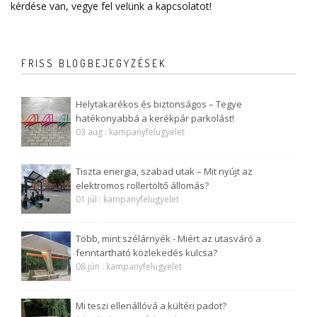
kérdése van, vegye fel velünk a
kapcsolatot
!
FRISS BLOGBEJEGYZÉSEK
Helytakarékos és biztonságos – Tegye
hatékonyabbá a kerékpár parkolást!
03 aug : kampanyfelugyelet
Tiszta energia, szabad utak – Mit nyújt az
elektromos rollertöltő állomás?
01 júl : kampanyfelugyelet
Több, mint szélárnyék - Miért az utasváró a
fenntartható közlekedés kulcsa?
08 jún : kampanyfelugyelet
Mi teszi ellenállóvá a kültéri padot?