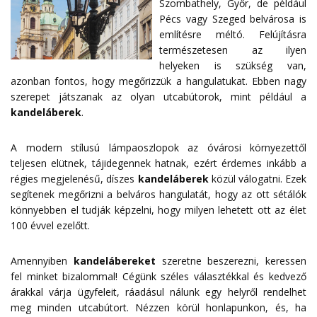
Szombathely, Győr, de például
Pécs vagy Szeged belvárosa is
említésre méltó. Felújításra
természetesen az ilyen
helyeken is szükség van,
azonban fontos, hogy megőrizzük a hangulatukat. Ebben nagy
szerepet játszanak az olyan utcabútorok, mint például a
kandeláberek
.
A modern stílusú lámpaoszlopok az óvárosi környezettől
teljesen elütnek, tájidegennek hatnak, ezért érdemes inkább a
régies megjelenésű, díszes
kandeláberek
közül válogatni. Ezek
segítenek megőrizni a belváros hangulatát, hogy az ott sétálók
könnyebben el tudják képzelni, hogy milyen lehetett ott az élet
100 évvel ezelőtt.
Amennyiben
kandelábereket
szeretne beszerezni, keressen
fel minket bizalommal! Cégünk széles választékkal és kedvező
árakkal várja ügyfeleit, ráadásul nálunk egy helyről rendelhet
meg minden utcabútort. Nézzen körül honlapunkon, és, ha