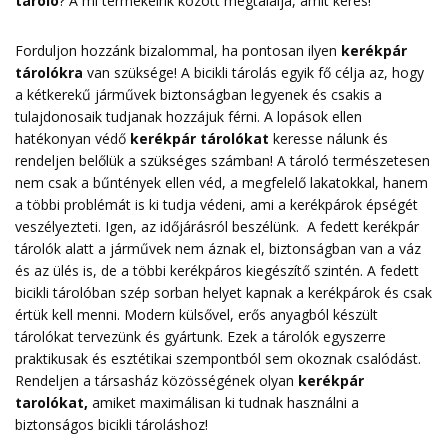
tároló
? A mi termékeink között megtalálja, amit keres!
Forduljon hozzánk bizalommal, ha pontosan ilyen
kerékpár
tárolókra
van szüksége! A bicikli tárolás egyik fő célja az, hogy
a kétkerekű járművek biztonságban legyenek és csakis a
tulajdonosaik tudjanak hozzájuk férni. A lopások ellen
hatékonyan védő
kerékpár tárolókat
keresse nálunk és
rendeljen belőlük a szükséges számban! A tároló természetesen
nem csak a bűntények ellen véd, a megfelelő lakatokkal, hanem
a többi problémát is ki tudja védeni, ami a kerékpárok épségét
veszélyezteti. Igen, az időjárásról beszélünk. A fedett kerékpár
tárolók alatt a járművek nem áznak el, biztonságban van a váz
és az ülés is, de a többi kerékpáros kiegészítő szintén. A fedett
bicikli tárolóban szép sorban helyet kapnak a kerékpárok és csak
értük kell menni. Modern külsővel, erős anyagból készült
tárolókat tervezünk és gyártunk. Ezek a tárolók egyszerre
praktikusak és esztétikai szempontból sem okoznak csalódást.
Rendeljen a társasház közösségének olyan
kerékpár
tarolókat
,
amiket maximálisan ki tudnak használni a
biztonságos bicikli tároláshoz!