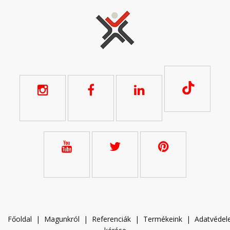
Főoldal
|
Magunkról
|
Referenciák
|
Termékeink
|
A
datvéde