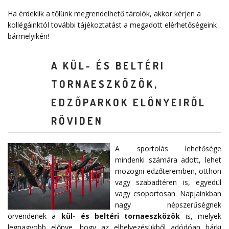
Ha érdeklik a tőlünk megrendelhető tárolók, akkor kérjen a
kollégáinktól további tájékoztatást a megadott elérhetőségeink
bármelyikén!
A KÜL- ÉS BELTÉRI
TORNAESZKÖZÖK,
EDZŐPARKOK ELŐNYEIRŐL
RÖVIDEN
A sportolás lehetősége
mindenki számára adott, lehet
mozogni edzőteremben, otthon
vagy szabadtéren is, egyedül
vagy csoportosan. Napjainkban
nagy népszerűségnek
örvendenek a
kül- és beltéri tornaeszközök
is, melyek
legnagyobb előnye, hogy az elhelyezésükből adódóan bárki