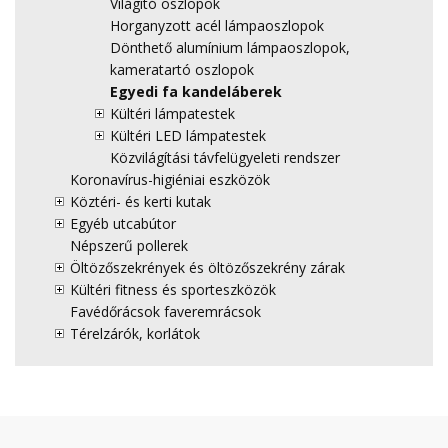
Világító oszlopok
Horganyzott acél lámpaoszlopok
Dönthető alumínium lámpaoszlopok,
kameratartó oszlopok
Egyedi fa kandeláberek
Kültéri lámpatestek
Kültéri LED lámpatestek
Közvilágítási távfelügyeleti rendszer
Koronavírus-higiéniai eszközök
Köztéri- és kerti kutak
Egyéb utcabútor
Népszerű pollerek
Öltözőszekrények és öltözőszekrény zárak
Kültéri fitness és sporteszközök
Favédőrácsok faveremrácsok
Térelzárók, korlátok