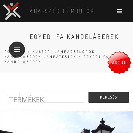
ABA-SZER FÉMBÚTOR
EGYEDI FA KANDELÁBEREK
FŐOLDAL
/
KÜLTÉRI LÁMPAOSZLOPOK
KANDELÁBEREK LÁMPATESTEK
/ EGYEDI FA
KANDELÁBEREK
TERMÉKEK