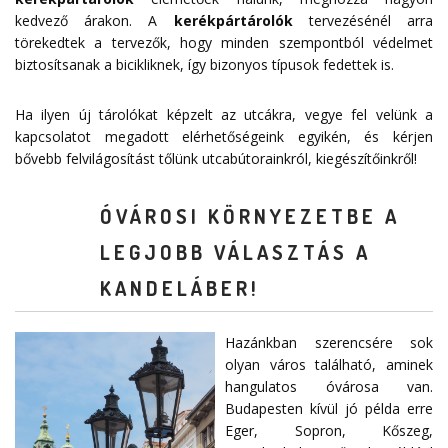
kedvező árakon. A
kerékpártárolók
tervezésénél arra
törekedtek a tervezők, hogy minden szempontból védelmet
biztosítsanak a bicikliknek, így bizonyos típusok fedettek is.
Ha ilyen új tárolókat képzelt az utcákra, vegye fel velünk a
kapcsolatot megadott
elérhetőségeink
egyikén, és kérjen
bővebb felvilágosítást tőlünk utcabútorainkról, kiegészítőinkről!
ÓVÁROSI KÖRNYEZETBE A
LEGJOBB VÁLASZTÁS A
KANDELÁBER!
Hazánkban szerencsére sok
olyan város található, aminek
hangulatos óvárosa van.
Budapesten kívül jó példa erre
Eger, Sopron, Kőszeg,