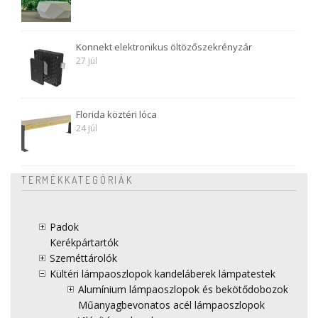
Konnekt elektronikus öltözőszekrényzár
27 júl
Florida köztéri lóca
24 júl
TERMÉKKATEGÓRIÁK
Padok
Kerékpártartók
Szeméttárolók
Kültéri lámpaoszlopok kandeláberek lámpatestek
Alumínium lámpaoszlopok és bekötődobozok
Műanyagbevonatos acél lámpaoszlopok