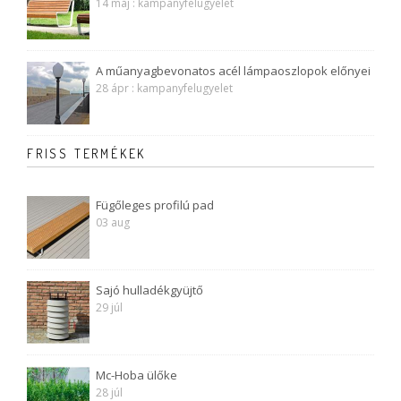
14 máj : kampanyfelugyelet
A műanyagbevonatos acél lámpaoszlopok előnyei
28 ápr : kampanyfelugyelet
FRISS TERMÉKEK
Fügőleges profilú pad
03 aug
Sajó hulladékgyüjtő
29 júl
Mc-Hoba ülőke
28 júl