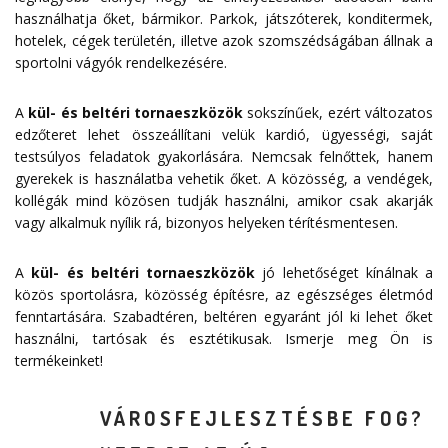
használhatja őket, bármikor. Parkok, játszóterek, konditermek,
hotelek, cégek területén, illetve azok szomszédságában állnak a
sportolni vágyók rendelkezésére.
A
kül- és beltéri tornaeszközök
sokszínűek, ezért változatos
edzőteret lehet összeállítani velük kardió, ügyességi, saját
testsúlyos feladatok gyakorlására. Nemcsak felnőttek, hanem
gyerekek is használatba vehetik őket. A közösség, a vendégek,
kollégák mind közösen tudják használni, amikor csak akarják
vagy alkalmuk nyílik rá, bizonyos helyeken térítésmentesen.
A
kül- és beltéri tornaeszközök
jó lehetőséget kínálnak a
közös sportolásra, közösség építésre, az egészséges életmód
fenntartására. Szabadtéren, beltéren egyaránt jól ki lehet őket
használni, tartósak és esztétikusak. Ismerje meg Ön is
termékeinket!
VÁROSFEJLESZTÉSBE FOG?