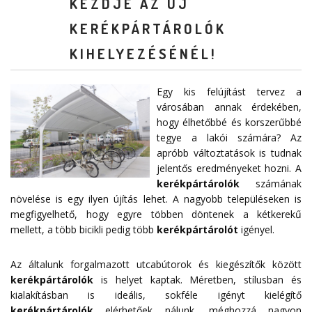
KEZDJE AZ ÚJ
KERÉKPÁRTÁROLÓK
KIHELYEZÉSÉNÉL!
Egy kis felújítást tervez a
városában annak érdekében,
hogy élhetőbbé és korszerűbbé
tegye a lakói számára? Az
apróbb változtatások is tudnak
jelentős eredményeket hozni. A
kerékpártárolók
számának
növelése is egy ilyen újítás lehet. A nagyobb településeken is
megfigyelhető, hogy egyre többen döntenek a kétkerekű
mellett, a több bicikli pedig több
kerékpártárolót
igényel.
Az általunk forgalmazott utcabútorok és kiegészítők között
kerékpártárolók
is helyet kaptak. Méretben, stílusban és
kialakításban is ideális, sokféle igényt kielégítő
kerékpártárolók
elérhetőek nálunk, méghozzá nagyon