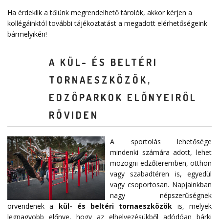
Ha érdeklik a tőlünk megrendelhető tárolók, akkor kérjen a
kollégáinktól további tájékoztatást a megadott elérhetőségeink
bármelyikén!
A KÜL- ÉS BELTÉRI
TORNAESZKÖZÖK,
EDZŐPARKOK ELŐNYEIRŐL
RÖVIDEN
A sportolás lehetősége
mindenki számára adott, lehet
mozogni edzőteremben, otthon
vagy szabadtéren is, egyedül
vagy csoportosan. Napjainkban
nagy népszerűségnek
örvendenek a
kül- és beltéri tornaeszközök
is, melyek
legnagyobb előnye, hogy az elhelyezésükből adódóan bárki