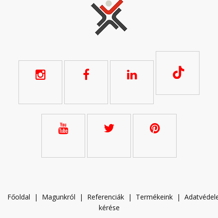
Főoldal
|
Magunkról
|
Referenciák
|
Termékeink
|
A
datvéde
kérése