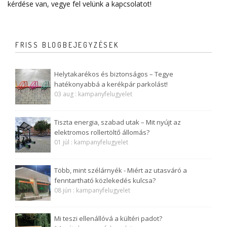
kérdése van, vegye fel velünk a
kapcsolatot
!
FRISS BLOGBEJEGYZÉSEK
Helytakarékos és biztonságos – Tegye
hatékonyabbá a kerékpár parkolást!
03 aug : kampanyfelugyelet
Tiszta energia, szabad utak – Mit nyújt az
elektromos rollertöltő állomás?
01 júl : kampanyfelugyelet
Több, mint szélárnyék - Miért az utasváró a
fenntartható közlekedés kulcsa?
08 jún : kampanyfelugyelet
Mi teszi ellenállóvá a kültéri padot?