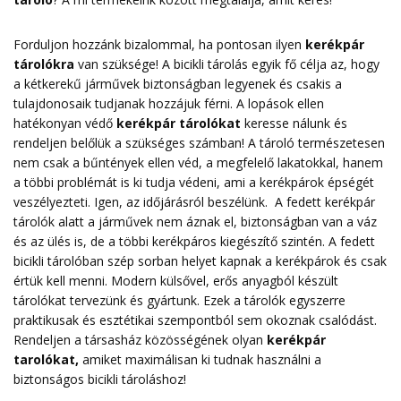
Forduljon hozzánk bizalommal, ha pontosan ilyen
kerékpár
tárolókra
van szüksége! A bicikli tárolás egyik fő célja az, hogy
a kétkerekű járművek biztonságban legyenek és csakis a
tulajdonosaik tudjanak hozzájuk férni. A lopások ellen
hatékonyan védő
kerékpár tárolókat
keresse nálunk és
rendeljen belőlük a szükséges számban! A tároló természetesen
nem csak a bűntények ellen véd, a megfelelő lakatokkal, hanem
a többi problémát is ki tudja védeni, ami a kerékpárok épségét
veszélyezteti. Igen, az időjárásról beszélünk. A fedett kerékpár
tárolók alatt a járművek nem áznak el, biztonságban van a váz
és az ülés is, de a többi kerékpáros kiegészítő szintén. A fedett
bicikli tárolóban szép sorban helyet kapnak a kerékpárok és csak
értük kell menni. Modern külsővel, erős anyagból készült
tárolókat tervezünk és gyártunk. Ezek a tárolók egyszerre
praktikusak és esztétikai szempontból sem okoznak csalódást.
Rendeljen a társasház közösségének olyan
kerékpár
tarolókat
,
amiket maximálisan ki tudnak használni a
biztonságos bicikli tároláshoz!