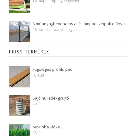
14 máj : kampanyfelugyelet
A műanyagbevonatos acél lámpaoszlopok előnyei
28 ápr : kampanyfelugyelet
FRISS TERMÉKEK
Fügőleges profilú pad
03 aug
Sajó hulladékgyüjtő
29 júl
Mc-Hoba ülőke
28 júl