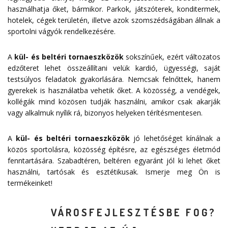
használhatja őket, bármikor. Parkok, játszóterek, konditermek,
hotelek, cégek területén, illetve azok szomszédságában állnak a
sportolni vágyók rendelkezésére.
A
kül- és beltéri tornaeszközök
sokszínűek, ezért változatos
edzőteret lehet összeállítani velük kardió, ügyességi, saját
testsúlyos feladatok gyakorlására. Nemcsak felnőttek, hanem
gyerekek is használatba vehetik őket. A közösség, a vendégek,
kollégák mind közösen tudják használni, amikor csak akarják
vagy alkalmuk nyílik rá, bizonyos helyeken térítésmentesen.
A
kül- és beltéri tornaeszközök
jó lehetőséget kínálnak a
közös sportolásra, közösség építésre, az egészséges életmód
fenntartására. Szabadtéren, beltéren egyaránt jól ki lehet őket
használni, tartósak és esztétikusak. Ismerje meg Ön is
termékeinket!
VÁROSFEJLESZTÉSBE FOG?