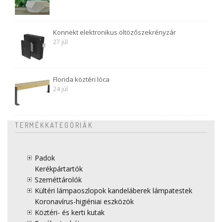
Konnekt elektronikus öltözőszekrényzár
27 júl
Florida köztéri lóca
24 júl
TERMÉKKATEGÓRIÁK
Padok
Kerékpártartók
Szeméttárolók
Kültéri lámpaoszlopok kandeláberek lámpatestek
Koronavírus-higiéniai eszközök
Köztéri- és kerti kutak