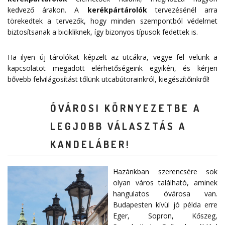
kedvező árakon. A
kerékpártárolók
tervezésénél arra
törekedtek a tervezők, hogy minden szempontból védelmet
biztosítsanak a bicikliknek, így bizonyos típusok fedettek is.
Ha ilyen új tárolókat képzelt az utcákra, vegye fel velünk a
kapcsolatot megadott
elérhetőségeink
egyikén, és kérjen
bővebb felvilágosítást tőlünk utcabútorainkról, kiegészítőinkről!
ÓVÁROSI KÖRNYEZETBE A
LEGJOBB VÁLASZTÁS A
KANDELÁBER!
Hazánkban szerencsére sok
olyan város található, aminek
hangulatos óvárosa van.
Budapesten kívül jó példa erre
Eger, Sopron, Kőszeg,