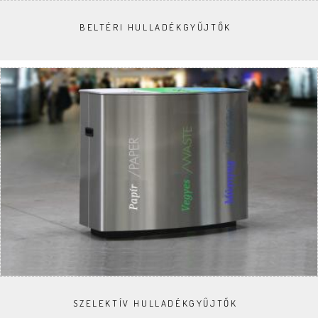
BELTÉRI HULLADÉKGYŰJTŐK
SZELEKTÍV HULLADÉKGYŰJTŐK