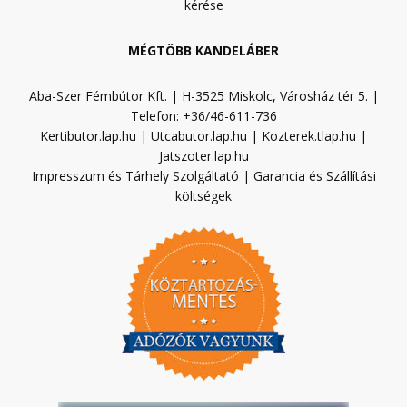
kérése
MÉGTÖBB KANDELÁBER
Aba-Szer Fémbútor Kft. | H-3525 Miskolc, Városház tér 5. |
Telefon: +36/46-611-736
Kertibutor.lap.hu
|
Utcabutor.lap.hu
|
Kozterek.tlap.hu
|
Jatszoter.lap.hu
Impresszum és Tárhely Szolgáltató
|
Garancia és Szállítási
költségek