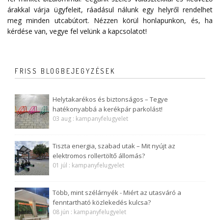
árakkal várja ügyfeleit, ráadásul nálunk egy helyről rendelhet
meg minden utcabútort. Nézzen körül honlapunkon, és, ha
kérdése van, vegye fel velünk a
kapcsolatot
!
FRISS BLOGBEJEGYZÉSEK
Helytakarékos és biztonságos – Tegye
hatékonyabbá a kerékpár parkolást!
03 aug : kampanyfelugyelet
Tiszta energia, szabad utak – Mit nyújt az
elektromos rollertöltő állomás?
01 júl : kampanyfelugyelet
Több, mint szélárnyék - Miért az utasváró a
fenntartható közlekedés kulcsa?
08 jún : kampanyfelugyelet