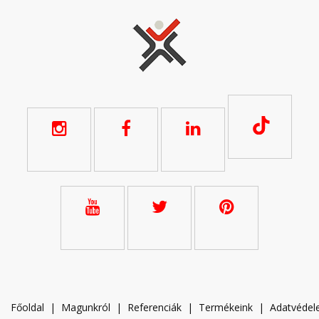
Főoldal
|
Magunkról
|
Referenciák
|
Termékeink
|
A
datvéde