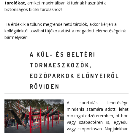
tarolókat
,
amiket maximálisan ki tudnak használni a
biztonságos bicikli tároláshoz!
Ha érdeklik a tőlünk megrendelhető tárolók, akkor kérjen a
kollégáinktól további tájékoztatást a megadott elérhetőségeink
bármelyikén!
A KÜL- ÉS BELTÉRI
TORNAESZKÖZÖK,
EDZŐPARKOK ELŐNYEIRŐL
RÖVIDEN
A sportolás lehetősége
mindenki számára adott, lehet
mozogni edzőteremben, otthon
vagy szabadtéren is, egyedül
vagy csoportosan. Napjainkban