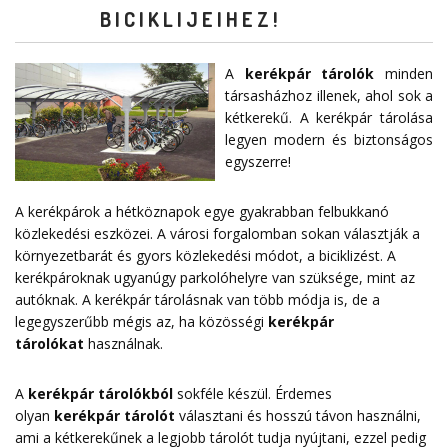
BICIKLIJEIHEZ!
A
kerékpár tárolók
minden
társasházhoz illenek, ahol sok a
kétkerekű. A kerékpár tárolása
legyen modern és biztonságos
egyszerre!
A kerékpárok a hétköznapok egye gyakrabban felbukkanó
közlekedési eszközei. A városi forgalomban sokan választják a
környezetbarát és gyors közlekedési módot, a biciklizést. A
kerékpároknak ugyanúgy parkolóhelyre van szüksége, mint az
autóknak. A kerékpár tárolásnak van több módja is, de a
legegyszerűbb mégis az, ha közösségi
kerékpár
tárolókat
használnak.
A
kerékpár tárolókból
sokféle készül. Érdemes
olyan
kerékpár tárolót
választani és hosszú távon használni,
ami a kétkerekűnek a legjobb tárolót tudja nyújtani, ezzel pedig