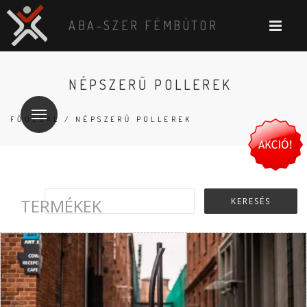
ABA-SZER FÉMBÚTOR
NÉPSZERŰ POLLEREK
FŐOLDAL
/ NÉPSZERŰ POLLEREK
TERMÉKEK