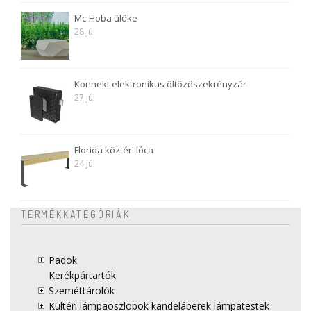
Mc-Hoba ülőke
28 júl
Konnekt elektronikus öltözőszekrényzár
27 júl
Florida köztéri lóca
24 júl
TERMÉKKATEGÓRIÁK
Padok
Kerékpártartók
Szeméttárolók
Kültéri lámpaoszlopok kandeláberek lámpatestek