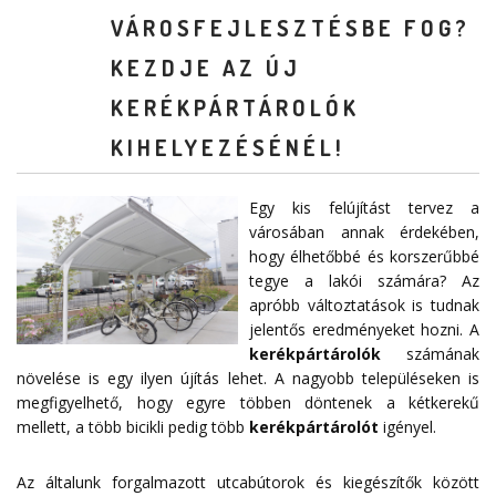
VÁROSFEJLESZTÉSBE FOG?
KEZDJE AZ ÚJ
KERÉKPÁRTÁROLÓK
KIHELYEZÉSÉNÉL!
Egy kis felújítást tervez a
városában annak érdekében,
hogy élhetőbbé és korszerűbbé
tegye a lakói számára? Az
apróbb változtatások is tudnak
jelentős eredményeket hozni. A
kerékpártárolók
számának
növelése is egy ilyen újítás lehet. A nagyobb településeken is
megfigyelhető, hogy egyre többen döntenek a kétkerekű
mellett, a több bicikli pedig több
kerékpártárolót
igényel.
Az általunk forgalmazott utcabútorok és kiegészítők között