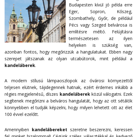
Budapesten kívül jó példa erre
Eger, Sopron, Kőszeg,
Szombathely, Győr, de például
Pécs vagy Szeged belvárosa is
említésre méltó. Felújításra
természetesen az ilyen
helyeken is szükség van,
azonban fontos, hogy megőrizzük a hangulatukat. Ebben nagy
szerepet játszanak az olyan utcabútorok, mint például a
kandeláberek
.
A modern stílusú lámpaoszlopok az óvárosi környezettől
teljesen elütnek, tájidegennek hatnak, ezért érdemes inkább a
régies megjelenésű, díszes
kandeláberek
közül válogatni. Ezek
segítenek megőrizni a belváros hangulatát, hogy az ott sétálók
könnyebben el tudják képzelni, hogy milyen lehetett ott az élet
100 évvel ezelőtt.
Amennyiben
kandelábereket
szeretne beszerezni, keressen
fel minket bizalommal! Cégünk széles választékkal és kedvező