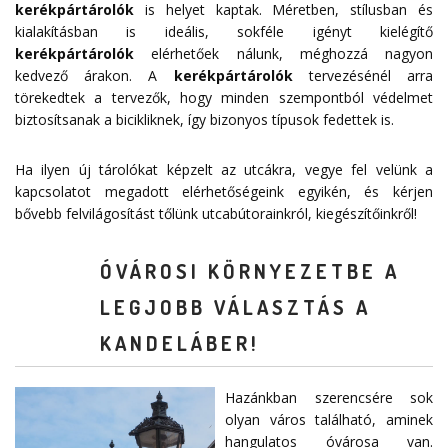
kerékpártárolók
is helyet kaptak. Méretben, stílusban és
kialakításban is ideális, sokféle igényt kielégítő
kerékpártárolók
elérhetőek nálunk, méghozzá nagyon
kedvező árakon. A
kerékpártárolók
tervezésénél arra
törekedtek a tervezők, hogy minden szempontból védelmet
biztosítsanak a bicikliknek, így bizonyos típusok fedettek is.
Ha ilyen új tárolókat képzelt az utcákra, vegye fel velünk a
kapcsolatot megadott
elérhetőségeink
egyikén, és kérjen
bővebb felvilágosítást tőlünk utcabútorainkról, kiegészítőinkről!
ÓVÁROSI KÖRNYEZETBE A
LEGJOBB VÁLASZTÁS A
KANDELÁBER!
Hazánkban szerencsére sok
olyan város található, aminek
hangulatos óvárosa van.