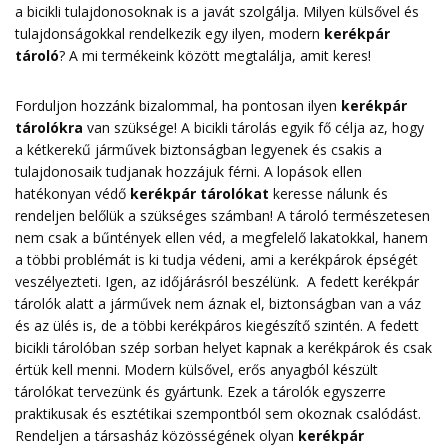
a bicikli tulajdonosoknak is a javát szolgálja. Milyen külsővel és
tulajdonságokkal rendelkezik egy ilyen, modern
kerékpár
tároló
? A mi termékeink között megtalálja, amit keres!
Forduljon hozzánk bizalommal, ha pontosan ilyen
kerékpár
tárolókra
van szüksége! A bicikli tárolás egyik fő célja az, hogy
a kétkerekű járművek biztonságban legyenek és csakis a
tulajdonosaik tudjanak hozzájuk férni. A lopások ellen
hatékonyan védő
kerékpár tárolókat
keresse nálunk és
rendeljen belőlük a szükséges számban! A tároló természetesen
nem csak a bűntények ellen véd, a megfelelő lakatokkal, hanem
a többi problémát is ki tudja védeni, ami a kerékpárok épségét
veszélyezteti. Igen, az időjárásról beszélünk. A fedett kerékpár
tárolók alatt a járművek nem áznak el, biztonságban van a váz
és az ülés is, de a többi kerékpáros kiegészítő szintén. A fedett
bicikli tárolóban szép sorban helyet kapnak a kerékpárok és csak
értük kell menni. Modern külsővel, erős anyagból készült
tárolókat tervezünk és gyártunk. Ezek a tárolók egyszerre
praktikusak és esztétikai szempontból sem okoznak csalódást.
Rendeljen a társasház közösségének olyan
kerékpár