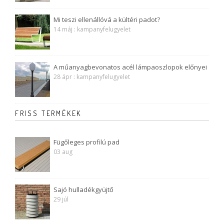
Mi teszi ellenállóvá a kültéri padot?
14 máj : kampanyfelugyelet
A műanyagbevonatos acél lámpaoszlopok előnyei
28 ápr : kampanyfelugyelet
FRISS TERMÉKEK
Fügőleges profilú pad
03 aug
Sajó hulladékgyüjtő
29 júl