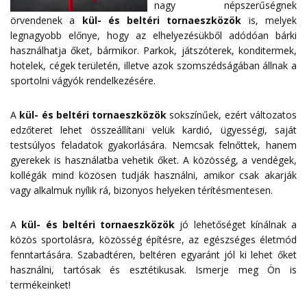
nagy népszerűségnek
örvendenek a
kül- és beltéri tornaeszközök
is, melyek
legnagyobb előnye, hogy az elhelyezésükből adódóan bárki
használhatja őket, bármikor. Parkok, játszóterek, konditermek,
hotelek, cégek területén, illetve azok szomszédságában állnak a
sportolni vágyók rendelkezésére.
A
kül- és beltéri tornaeszközök
sokszínűek, ezért változatos
edzőteret lehet összeállítani velük kardió, ügyességi, saját
testsúlyos feladatok gyakorlására. Nemcsak felnőttek, hanem
gyerekek is használatba vehetik őket. A közösség, a vendégek,
kollégák mind közösen tudják használni, amikor csak akarják
vagy alkalmuk nyílik rá, bizonyos helyeken térítésmentesen.
A
kül- és beltéri tornaeszközök
jó lehetőséget kínálnak a
közös sportolásra, közösség építésre, az egészséges életmód
fenntartására. Szabadtéren, beltéren egyaránt jól ki lehet őket
használni, tartósak és esztétikusak. Ismerje meg Ön is
termékeinket!