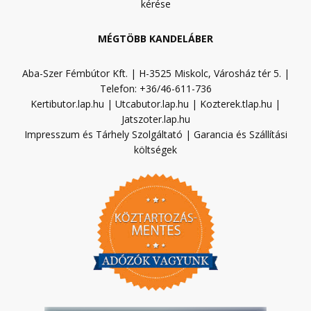
kérése
MÉGTÖBB KANDELÁBER
Aba-Szer Fémbútor Kft. | H-3525 Miskolc, Városház tér 5. |
Telefon: +36/46-611-736
Kertibutor.lap.hu
|
Utcabutor.lap.hu
|
Kozterek.tlap.hu
|
Jatszoter.lap.hu
Impresszum és Tárhely Szolgáltató
|
Garancia és Szállítási
költségek