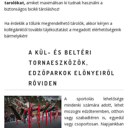
tarolókat
,
amiket maximálisan ki tudnak használni a
biztonságos bicikli tároláshoz!
Ha érdeklik a tőlünk megrendelhető tárolók, akkor kérjen a
kollégáinktól további tájékoztatást a megadott elérhetőségeink
bármelyikén!
A KÜL- ÉS BELTÉRI
TORNAESZKÖZÖK,
EDZŐPARKOK ELŐNYEIRŐL
RÖVIDEN
A sportolás lehetősége
mindenki számára adott, lehet
mozogni edzőteremben, otthon
vagy szabadtéren is, egyedül
vagy csoportosan. Napjainkban