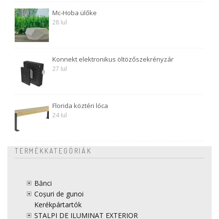
Mc-Hoba ülőke
28 Iul
Konnekt elektronikus öltözőszekrényzár
27 Iul
Florida köztéri lóca
24 Iul
TERMÉKKATEGÓRIÁK
Bănci
Coșuri de gunoi
Kerékpártartók
STALPI DE ILUMINAT EXTERIOR