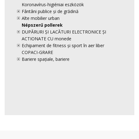
Koronavírus-higiéniai eszközök
Fântâni publice și de grădină
Alte mobilier urban
Népszerű pollerek
DUPĂRURI ȘI LACĂTURI ELECTRONICE ȘI
ACTIONATE CU monede
Echipament de fitness și sport în aer liber
COPACI-GRARE
Bariere spațiale, bariere