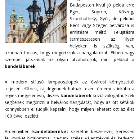
Budapesten kívül jó példa erre
Eger, Sopron, Kőszeg,
Szombathely, Győr, de például
Pécs vagy Szeged belvárosa is
említésre méltó. Felújításra
természetesen az ilyen
helyeken is szükség van,
azonban fontos, hogy megőrizzük a hangulatukat. Ebben nagy
szerepet játszanak az olyan utcabútorok, mint például a
kandeláberek
.
A modern stílusú lámpaoszlopok az óvárosi környezettől
teljesen elütnek, tájidegennek hatnak, ezért érdemes inkább a
régies megjelenésű, díszes
kandeláberek
közül válogatni. Ezek
segítenek megőrizni a belváros hangulatát, hogy az ott sétálók
könnyebben el tudják képzelni, hogy milyen lehetett ott az élet
100 évvel ezelőtt.
Amennyiben
kandelábereket
szeretne beszerezni, keressen
fel minket bizalommal! Cégünk széles választékkal és kedvező