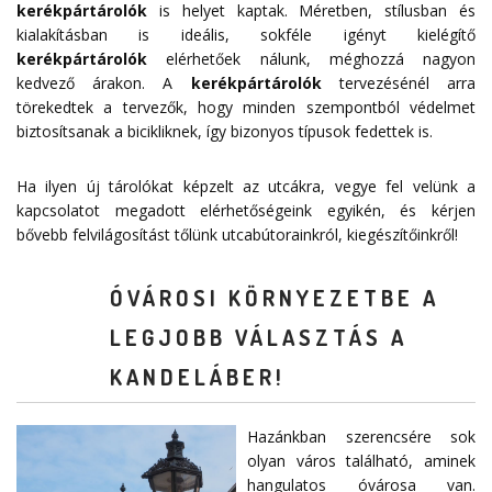
kerékpártárolók
is helyet kaptak. Méretben, stílusban és
kialakításban is ideális, sokféle igényt kielégítő
kerékpártárolók
elérhetőek nálunk, méghozzá nagyon
kedvező árakon. A
kerékpártárolók
tervezésénél arra
törekedtek a tervezők, hogy minden szempontból védelmet
biztosítsanak a bicikliknek, így bizonyos típusok fedettek is.
Ha ilyen új tárolókat képzelt az utcákra, vegye fel velünk a
kapcsolatot megadott
elérhetőségeink
egyikén, és kérjen
bővebb felvilágosítást tőlünk utcabútorainkról, kiegészítőinkről!
ÓVÁROSI KÖRNYEZETBE A
LEGJOBB VÁLASZTÁS A
KANDELÁBER!
Hazánkban szerencsére sok
olyan város található, aminek
hangulatos óvárosa van.