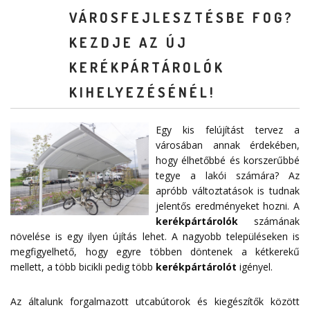
VÁROSFEJLESZTÉSBE FOG?
KEZDJE AZ ÚJ
KERÉKPÁRTÁROLÓK
KIHELYEZÉSÉNÉL!
Egy kis felújítást tervez a
városában annak érdekében,
hogy élhetőbbé és korszerűbbé
tegye a lakói számára? Az
apróbb változtatások is tudnak
jelentős eredményeket hozni. A
kerékpártárolók
számának
növelése is egy ilyen újítás lehet. A nagyobb településeken is
megfigyelhető, hogy egyre többen döntenek a kétkerekű
mellett, a több bicikli pedig több
kerékpártárolót
igényel.
Az általunk forgalmazott utcabútorok és kiegészítők között