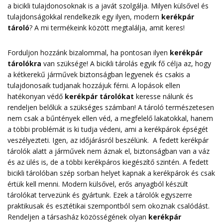
a bicikli tulajdonosoknak is a javát szolgálja. Milyen külsővel és
tulajdonságokkal rendelkezik egy ilyen, modern
kerékpár
tároló
? A mi termékeink között megtalálja, amit keres!
Forduljon hozzánk bizalommal, ha pontosan ilyen
kerékpár
tárolókra
van szüksége! A bicikli tárolás egyik fő célja az, hogy
a kétkerekű járművek biztonságban legyenek és csakis a
tulajdonosaik tudjanak hozzájuk férni. A lopások ellen
hatékonyan védő
kerékpár tárolókat
keresse nálunk és
rendeljen belőlük a szükséges számban! A tároló természetesen
nem csak a bűntények ellen véd, a megfelelő lakatokkal, hanem
a többi problémát is ki tudja védeni, ami a kerékpárok épségét
veszélyezteti. Igen, az időjárásról beszélünk. A fedett kerékpár
tárolók alatt a járművek nem áznak el, biztonságban van a váz
és az ülés is, de a többi kerékpáros kiegészítő szintén. A fedett
bicikli tárolóban szép sorban helyet kapnak a kerékpárok és csak
értük kell menni. Modern külsővel, erős anyagból készült
tárolókat tervezünk és gyártunk. Ezek a tárolók egyszerre
praktikusak és esztétikai szempontból sem okoznak csalódást.
Rendeljen a társasház közösségének olyan
kerékpár