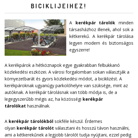
BICIKLIJEIHEZ!
A
kerékpár tárolók
minden
társasházhoz illenek, ahol sok a
kétkerekű. A kerékpár tárolása
legyen modern és biztonságos
egyszerre!
A kerékpárok a hétköznapok egye gyakrabban felbukkanó
közlekedési eszközei. A városi forgalomban sokan választják a
környezetbarát és gyors közlekedési módot, a biciklizést. A
kerékpároknak ugyanúgy parkolóhelyre van szüksége, mint az
autóknak. A kerékpár tárolásnak van több módja is, de a
legegyszerűbb mégis az, ha közösségi
kerékpár
tárolókat
használnak.
A
kerékpár tárolókból
sokféle készül. Érdemes
olyan
kerékpár tárolót
választani és hosszú távon használni,
ami a kétkerekűnek a legjobb tárolót tudja nyújtani, ezzel pedig