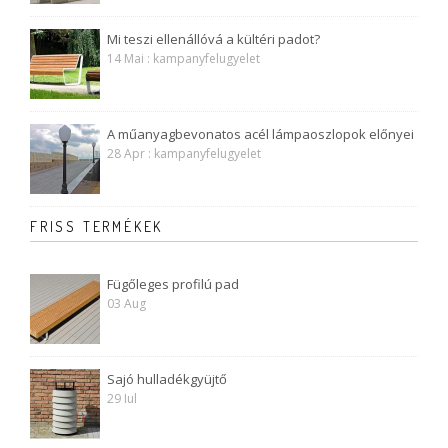
Mi teszi ellenállóvá a kültéri padot?
14 Mai : kampanyfelugyelet
A műanyagbevonatos acél lámpaoszlopok előnyei
28 Apr : kampanyfelugyelet
FRISS TERMÉKEK
Fügőleges profilú pad
03 Aug
Sajó hulladékgyüjtő
29 Iul