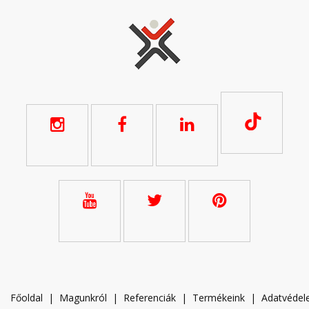
Főoldal
|
Magunkról
|
Referenciák
|
Termékeink
|
A
datvéde