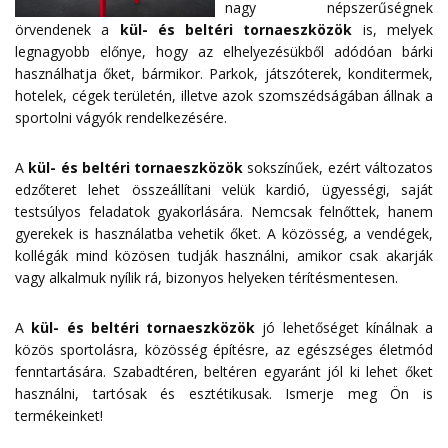
nagy népszerűségnek
örvendenek a
kül- és beltéri tornaeszközök
is, melyek
legnagyobb előnye, hogy az elhelyezésükből adódóan bárki
használhatja őket, bármikor. Parkok, játszóterek, konditermek,
hotelek, cégek területén, illetve azok szomszédságában állnak a
sportolni vágyók rendelkezésére.
A
kül- és beltéri tornaeszközök
sokszínűek, ezért változatos
edzőteret lehet összeállítani velük kardió, ügyességi, saját
testsúlyos feladatok gyakorlására. Nemcsak felnőttek, hanem
gyerekek is használatba vehetik őket. A közösség, a vendégek,
kollégák mind közösen tudják használni, amikor csak akarják
vagy alkalmuk nyílik rá, bizonyos helyeken térítésmentesen.
A
kül- és beltéri tornaeszközök
jó lehetőséget kínálnak a
közös sportolásra, közösség építésre, az egészséges életmód
fenntartására. Szabadtéren, beltéren egyaránt jól ki lehet őket
használni, tartósak és esztétikusak. Ismerje meg Ön is
termékeinket!