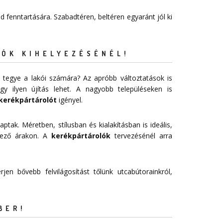
 fenntartására. Szabadtéren, beltéren egyaránt jól ki
ÓK KIHELYEZÉSÉNÉL!
 tegye a lakói számára? Az apróbb változtatások is
 ilyen újítás lehet. A nagyobb településeken is
kerékpártárolót
igényel.
aptak. Méretben, stílusban és kialakításban is ideális,
vező árakon. A
kerékpártárolók
tervezésénél arra
jen bővebb felvilágosítást tőlünk utcabútorainkról,
BER!