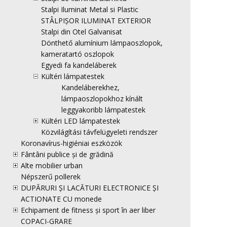
Stalpi Iluminat Metal si Plastic
STÂLPIȘOR ILUMINAT EXTERIOR
Stalpi din Otel Galvanisat
Dönthető alumínium lámpaoszlopok,
kameratartó oszlopok
Egyedi fa kandeláberek
Kültéri lámpatestek
Kandeláberekhez,
lámpaoszlopokhoz kínált
leggyakoribb lámpatestek
Kültéri LED lámpatestek
Közvilágítási távfelügyeleti rendszer
Koronavírus-higiéniai eszközök
Fântâni publice și de grădină
Alte mobilier urban
Népszerű pollerek
DUPĂRURI ȘI LACĂTURI ELECTRONICE ȘI
ACTIONATE CU monede
Echipament de fitness și sport în aer liber
COPACI-GRARE