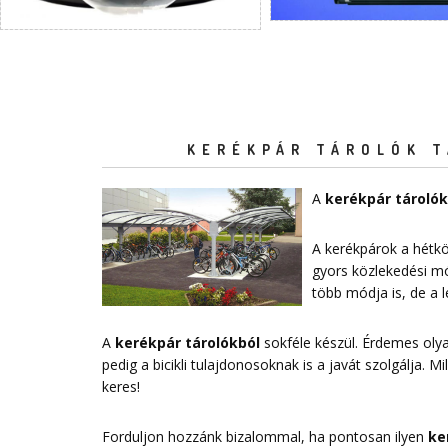
KERÉKPÁR TÁROLÓK T
A
kerékpár tárolók
A kerékpárok a hétkö
gyors közlekedési mó
több módja is, de a
A
kerékpár tárolókból
sokféle készül. Érdemes ol
pedig a bicikli tulajdonosoknak is a javát szolgálja. 
keres!
Forduljon hozzánk bizalommal, ha pontosan ilyen
ke