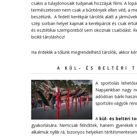
csakis a tulajdonosaik tudjanak hozzájuk férni. A lo
természetesen nem csak a bűntények ellen véd, a megf
beszélünk. A fedett kerékpár tárolók alatt a járművek 
szép sorban helyet kapnak a kerékpárok és csak értük
és esztétikai szempontból sem okoznak csalódást. 
bicikli tároláshoz!
Ha érdeklik a tőlünk megrendelhető tárolók, akkor ké
A KÜL- ÉS BELTÉRI 
A sportolás lehető
Napjainkban nagy n
adódóan bárki haszná
sportolni vágyók ren
A
kül- és beltéri 
gyakorlására. Nemcsak felnőttek, hanem gyerekek is
alkalmuk nyílik rá, bizonyos helyeken térítésmentesen