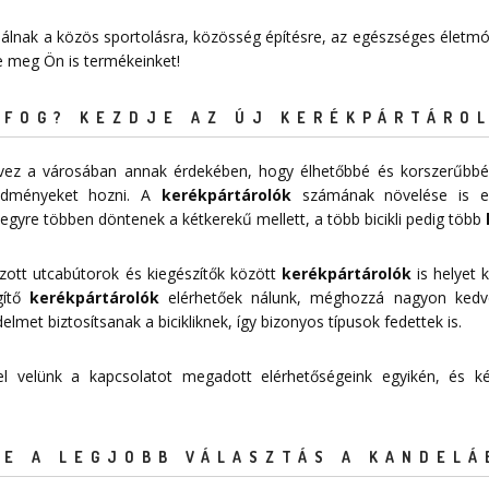
nálnak a közös sportolásra, közösség építésre, az egészséges életmód
je meg Ön is termékeinket!
FOG? KEZDJE AZ ÚJ KERÉKPÁRTÁROL
tervez a városában annak érdekében, hogy élhetőbbé és korszerűbbé
redményeket hozni. A
kerékpártárolók
számának növelése is egy
egyre többen döntenek a kétkerekű mellett, a több bicikli pedig több
zott utcabútorok és kiegészítők között
kerékpártárolók
is helyet k
égítő
kerékpártárolók
elérhetőek nálunk, méghozzá nagyon ked
et biztosítsanak a bicikliknek, így bizonyos típusok fedettek is.
 fel velünk a kapcsolatot megadott
elérhetőségeink
egyikén, és kér
E A LEGJOBB VÁLASZTÁS A KANDELÁ