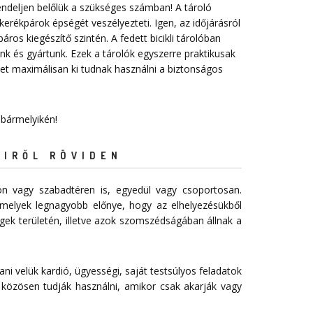
endeljen belőlük a szükséges számban! A tároló
erékpárok épségét veszélyezteti. Igen, az időjárásról
ros kiegészítő szintén. A fedett bicikli tárolóban
nk és gyártunk. Ezek a tárolók egyszerre praktikusak
t maximálisan ki tudnak használni a biztonságos
 bármelyikén!
EIRŐL RÖVIDEN
n vagy szabadtéren is, egyedül vagy csoportosan.
melyek legnagyobb előnye, hogy az elhelyezésükből
égek területén, illetve azok szomszédságában állnak a
ani velük kardió, ügyességi, saját testsúlyos feladatok
 közösen tudják használni, amikor csak akarják vagy