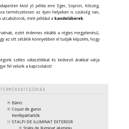
dapesten kívül jó példa erre Eger, Sopron, Kőszeg,
sra természetesen az ilyen helyeken is szükség van,
 utcabútorok, mint például a
kandeláberek
.
 hatnak, ezért érdemes inkább a régies megjelenésű,
gy az ott sétálók könnyebben el tudják képzelni, hogy
égünk széles választékkal és kedvező árakkal várja
gye fel velünk a
kapcsolatot
!
TERMÉKKATEGÓRIÁK
Bănci
Coșuri de gunoi
Kerékpártartók
STALPI DE ILUMINAT EXTERIOR
Stalpi de Iluminat aluminiu