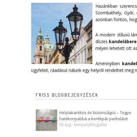
Hazánkban szerencsé
Szombathely, Győr, 
azonban fontos, hogy
A modern stílusú lá
díszes
kandelábere
milyen lehetett ott az
Amennyiben
kande
ügyfeleit, ráadásul nálunk egy helyről rendelhet meg
FRISS BLOGBEJEGYZÉSEK
Helytakarékos és biztonságos – Tegye
hatékonyabbá a kerékpár parkolást!
03 Aug : kampanyfelugyelet