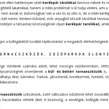
pások ellen hatékonyan védő
kerékpár tárolókat
keresse nálunk és r
elelő lakatokkal, hanem a többi problémát is ki tudja védeni, ami a k
nem áznak el, biztonságban van a váz és az ülés is, de a többi kerékpá
 kell menni. Modern külsővel, erős anyagból készült tárolókat tervezü
Rendeljen a társasház közösségének olyan
kerékpár tarolókat
,
amike
rjen a kollégáinktól további tájékoztatást a megadott elérhetőségeink
TORNAESZKÖZÖK, EDZŐPARKOK ELŐNY
sége mindenki számára adott, lehet mozogni edzőteremben, ottho
épszerűségnek örvendenek a
kül- és beltéri tornaeszközök
is, 
lhatja őket, bármikor. Parkok, játszóterek, konditermek, hotelek, c
delkezésére.
tornaeszközök
sokszínűek, ezért változatos edzőteret lehet összeállít
 használatba vehetik őket. A közösség, a vendégek, kollégák mind
.