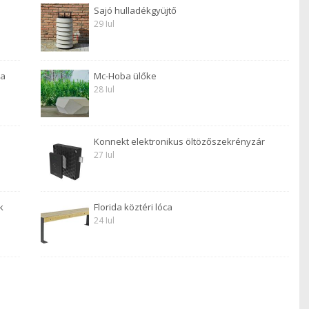
Sajó hulladékgyüjtő
29 Iul
 a
Mc-Hoba ülőke
28 Iul
Konnekt elektronikus öltözőszekrényzár
27 Iul
k
Florida köztéri lóca
24 Iul