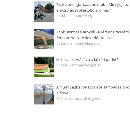
Tiszta energia, szabad utak – Mit nyújt az
elektromos rollertöltő állomás?
01 Iul : kampanyfelugyelet
Több, mint szélárnyék - Miért az utasváró
fenntartható közlekedés kulcsa?
08 Iun : kampanyfelugyelet
Mi teszi ellenállóvá a kültéri padot?
14 Mai : kampanyfelugyelet
A műanyagbevonatos acél lámpaoszlopo
előnyei
28 Apr : kampanyfelugyelet