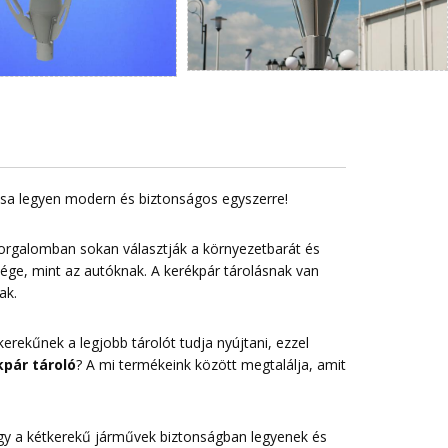
lása legyen modern és biztonságos egyszerre!
forgalomban sokan választják a környezetbarát és
sége, mint az autóknak. A kerékpár tárolásnak van
ak.
erekűnek a legjobb tárolót tudja nyújtani, ezzel
pár tároló
? A mi termékeink között megtalálja, amit
 hogy a kétkerekű járművek biztonságban legyenek és