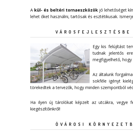
A
kül- és beltéri tornaeszközök
jó lehetőséget kí
lehet őket használni, tartósak és esztétikusak. Ismer
VÁROSFEJLESZTÉSBE 
Egy kis felújítást 
tudnak jelentős e
megfigyelhető, hogy 
Az általunk forgalma
sokféle igényt kiel
törekedtek a tervezők, hogy minden szempontból védelm
Ha ilyen új tárolókat képzelt az utcákra, vegye
kiegészítőinkről!
ÓVÁROSI KÖRNYEZETB