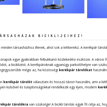
ÁRSASHÁZAK BICIKLIJEIHEZ!
minden társasházhoz illenek, ahol sok a kétkerekű. A kerékpár táro
znapok egye gyakrabban felbukkanó közlekedési eszközei. A városi 
dot, a biciklizést. A kerékpároknak ugyanúgy parkolóhelyre van szük
 legegyszerűbb mégis az, ha közösségi
kerékpár tárolókat
használn
yan
kerékpár tárolót
választani és hosszú távon használni, ami a kétk
Milyen külsővel és tulajdonságokkal rendelkezik egy ilyen, modern
kerék
rékpár tárolókra
van szüksége! A bicikli tárolás egyik fő célja az,