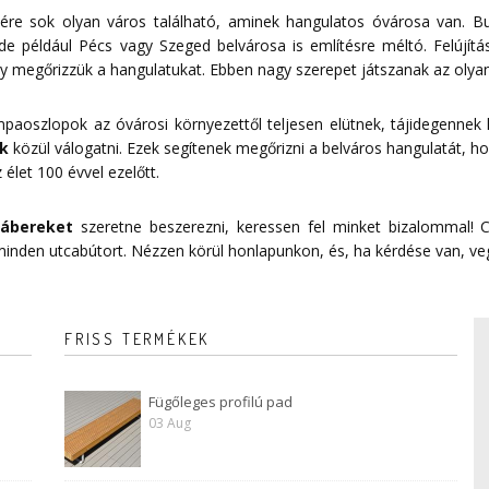
re sok olyan város található, aminek hangulatos óvárosa van. Bu
de például Pécs vagy Szeged belvárosa is említésre méltó. Felújítá
 megőrizzük a hangulatukat. Ebben nagy szerepet játszanak az olyan
mpaoszlopok az óvárosi környezettől teljesen elütnek, tájidegennek
k
közül válogatni. Ezek segítenek megőrizni a belváros hangulatát, ho
 élet 100 évvel ezelőtt.
lábereket
szeretne beszerezni, keressen fel minket bizalommal! C
 minden utcabútort. Nézzen körül honlapunkon, és, ha kérdése van, ve
FRISS TERMÉKEK
Fügőleges profilú pad
03 Aug