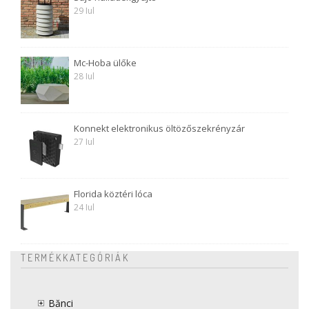
29 Iul
Mc-Hoba ülőke
28 Iul
Konnekt elektronikus öltözőszekrényzár
27 Iul
Florida köztéri lóca
24 Iul
TERMÉKKATEGÓRIÁK
Bănci