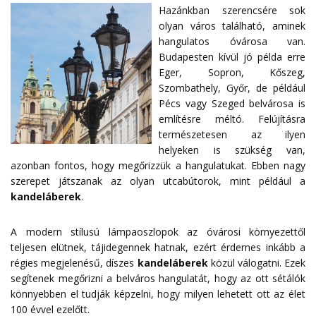
Hazánkban szerencsére sok
olyan város található, aminek
hangulatos óvárosa van.
Budapesten kívül jó példa erre
Eger, Sopron, Kőszeg,
Szombathely, Győr, de például
Pécs vagy Szeged belvárosa is
említésre méltó. Felújításra
természetesen az ilyen
helyeken is szükség van,
azonban fontos, hogy megőrizzük a hangulatukat. Ebben nagy
szerepet játszanak az olyan utcabútorok, mint például a
kandeláberek
.
A modern stílusú lámpaoszlopok az óvárosi környezettől
teljesen elütnek, tájidegennek hatnak, ezért érdemes inkább a
régies megjelenésű, díszes
kandeláberek
közül válogatni. Ezek
segítenek megőrizni a belváros hangulatát, hogy az ott sétálók
könnyebben el tudják képzelni, hogy milyen lehetett ott az élet
100 évvel ezelőtt.