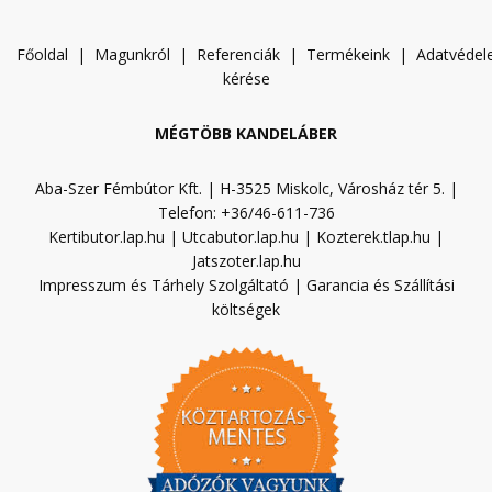
Főoldal
|
Magunkról
|
Referenciák
|
Termékeink
|
A
datvéde
kérése
MÉGTÖBB KANDELÁBER
Aba-Szer Fémbútor Kft. | H-3525 Miskolc, Városház tér 5. |
Telefon: +36/46-611-736
Kertibutor.lap.hu
|
Utcabutor.lap.hu
|
Kozterek.tlap.hu
|
Jatszoter.lap.hu
Impresszum és Tárhely Szolgáltató
|
Garancia és Szállítási
költségek