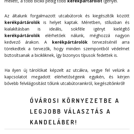
mellett, a több bicikli pedig több
kerékpártárolót
igényel.
Az általunk forgalmazott utcabútorok és kiegészítők között
kerékpártárolók
is helyet kaptak. Méretben, stílusban és
kialakításban is ideális, sokféle igényt kielégítő
kerékpártárolók
elérhetőek nálunk, méghozzá nagyon
kedvező árakon. A
kerékpártárolók
tervezésénél arra
törekedtek a tervezők, hogy minden szempontból védelmet
biztosítsanak a bicikliknek, így bizonyos típusok fedettek is.
Ha ilyen új tárolókat képzelt az utcákra, vegye fel velünk a
kapcsolatot megadott
elérhetőségeink
egyikén, és kérjen
bővebb felvilágosítást tőlünk utcabútorainkról, kiegészítőinkről!
ÓVÁROSI KÖRNYEZETBE A
LEGJOBB VÁLASZTÁS A
KANDELÁBER!