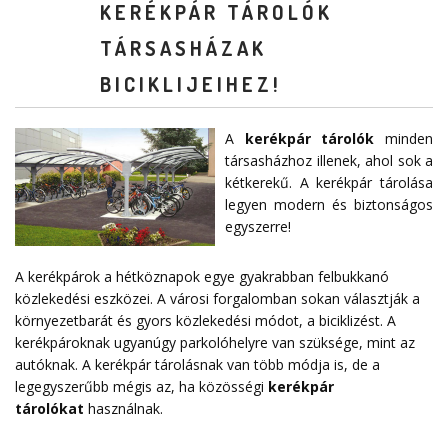
KERÉKPÁR TÁROLÓK
TÁRSASHÁZAK
BICIKLIJEIHEZ!
A
kerékpár tárolók
minden
társasházhoz illenek, ahol sok a
kétkerekű. A kerékpár tárolása
legyen modern és biztonságos
egyszerre!
A kerékpárok a hétköznapok egye gyakrabban felbukkanó
közlekedési eszközei. A városi forgalomban sokan választják a
környezetbarát és gyors közlekedési módot, a biciklizést. A
kerékpároknak ugyanúgy parkolóhelyre van szüksége, mint az
autóknak. A kerékpár tárolásnak van több módja is, de a
legegyszerűbb mégis az, ha közösségi
kerékpár
tárolókat
használnak.