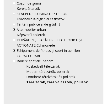
Coșuri de gunoi
Kerékpártartók
STALPI DE ILUMINAT EXTERIOR
Koronavírus-higiéniai eszközök
Fântâni publice și de grădină
Alte mobilier urban
Népszerű pollerek
DUPĂRURI ȘI LACĂTURI ELECTRONICE ȘI
ACTIONATE CU monede
Echipament de fitness și sport în aer liber
COPACI-GRARE
Bariere spațiale, bariere
Közkedvelt télerzárók
Modern térelzárók, pollerek
Dönthető térelzárók és pollerek
Térelzárók, térelválasztók, pólusok