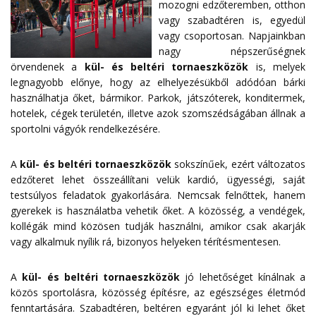
mozogni edzőteremben, otthon
vagy szabadtéren is, egyedül
vagy csoportosan. Napjainkban
nagy népszerűségnek
örvendenek a
kül- és beltéri tornaeszközök
is, melyek
legnagyobb előnye, hogy az elhelyezésükből adódóan bárki
használhatja őket, bármikor. Parkok, játszóterek, konditermek,
hotelek, cégek területén, illetve azok szomszédságában állnak a
sportolni vágyók rendelkezésére.
A
kül- és beltéri tornaeszközök
sokszínűek, ezért változatos
edzőteret lehet összeállítani velük kardió, ügyességi, saját
testsúlyos feladatok gyakorlására. Nemcsak felnőttek, hanem
gyerekek is használatba vehetik őket. A közösség, a vendégek,
kollégák mind közösen tudják használni, amikor csak akarják
vagy alkalmuk nyílik rá, bizonyos helyeken térítésmentesen.
A
kül- és beltéri tornaeszközök
jó lehetőséget kínálnak a
közös sportolásra, közösség építésre, az egészséges életmód
fenntartására. Szabadtéren, beltéren egyaránt jól ki lehet őket