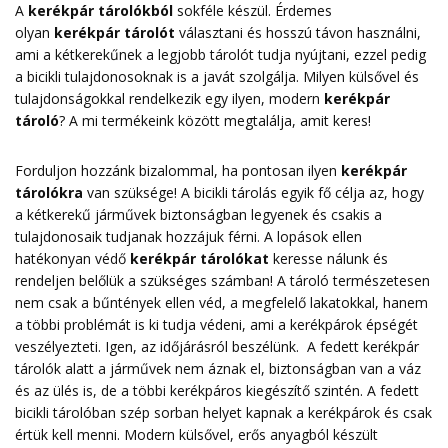
A
kerékpár tárolókból
sokféle készül. Érdemes
olyan
kerékpár tárolót
választani és hosszú távon használni,
ami a kétkerekűnek a legjobb tárolót tudja nyújtani, ezzel pedig
a bicikli tulajdonosoknak is a javát szolgálja. Milyen külsővel és
tulajdonságokkal rendelkezik egy ilyen, modern
kerékpár
tároló
? A mi termékeink között megtalálja, amit keres!
Forduljon hozzánk bizalommal, ha pontosan ilyen
kerékpár
tárolókra
van szüksége! A bicikli tárolás egyik fő célja az, hogy
a kétkerekű járművek biztonságban legyenek és csakis a
tulajdonosaik tudjanak hozzájuk férni. A lopások ellen
hatékonyan védő
kerékpár tárolókat
keresse nálunk és
rendeljen belőlük a szükséges számban! A tároló természetesen
nem csak a bűntények ellen véd, a megfelelő lakatokkal, hanem
a többi problémát is ki tudja védeni, ami a kerékpárok épségét
veszélyezteti. Igen, az időjárásról beszélünk. A fedett kerékpár
tárolók alatt a járművek nem áznak el, biztonságban van a váz
és az ülés is, de a többi kerékpáros kiegészítő szintén. A fedett
bicikli tárolóban szép sorban helyet kapnak a kerékpárok és csak
értük kell menni. Modern külsővel, erős anyagból készült