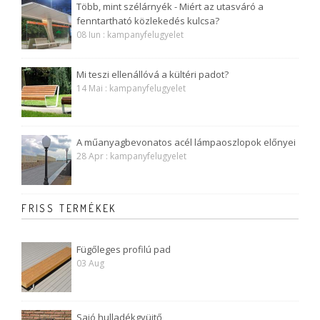
Több, mint szélárnyék - Miért az utasváró a
fenntartható közlekedés kulcsa?
08 Iun : kampanyfelugyelet
Mi teszi ellenállóvá a kültéri padot?
14 Mai : kampanyfelugyelet
A műanyagbevonatos acél lámpaoszlopok előnyei
28 Apr : kampanyfelugyelet
FRISS TERMÉKEK
Fügőleges profilú pad
03 Aug
Sajó hulladékgyüjtő