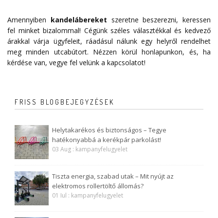
Amennyiben
kandelábereket
szeretne beszerezni, keressen
fel minket bizalommal! Cégünk széles választékkal és kedvező
árakkal várja ügyfeleit, ráadásul nálunk egy helyről rendelhet
meg minden utcabútort. Nézzen körül honlapunkon, és, ha
kérdése van, vegye fel velünk a
kapcsolatot
!
FRISS BLOGBEJEGYZÉSEK
Helytakarékos és biztonságos – Tegye
hatékonyabbá a kerékpár parkolást!
03 Aug : kampanyfelugyelet
Tiszta energia, szabad utak – Mit nyújt az
elektromos rollertöltő állomás?
01 Iul : kampanyfelugyelet