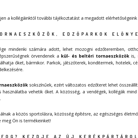
rjen a kollégáinktól további tájékoztatást a megadott elérhetőségeink
TORNAESZKÖZÖK, EDZŐPARKOK ELŐNY
sége mindenki számára adott, lehet mozogni edzőteremben, ottho
épszerűségnek örvendenek a
kül- és beltéri tornaeszközök
is, 
lhatja őket, bármikor. Parkok, játszóterek, konditermek, hotelek, c
delkezésére.
tornaeszközök
sokszínűek, ezért változatos edzőteret lehet összeállít
 használatba vehetik őket. A közösség, a vendégek, kollégák mind
.
nálnak a közös sportolásra, közösség építésre, az egészséges életmód
je meg Ön is termékeinket!
FOG? KEZDJE AZ ÚJ KERÉKPÁRTÁROL