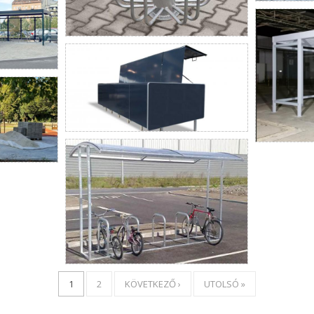
1
2
KÖVETKEZŐ ›
UTOLSÓ »