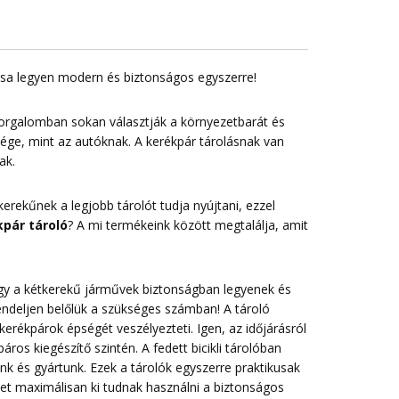
lása legyen modern és biztonságos egyszerre!
forgalomban sokan választják a környezetbarát és
sége, mint az autóknak. A kerékpár tárolásnak van
ak.
erekűnek a legjobb tárolót tudja nyújtani, ezzel
pár tároló
? A mi termékeink között megtalálja, amit
 hogy a kétkerekű járművek biztonságban legyenek és
endeljen belőlük a szükséges számban! A tároló
erékpárok épségét veszélyezteti. Igen, az időjárásról
ros kiegészítő szintén. A fedett bicikli tárolóban
nk és gyártunk. Ezek a tárolók egyszerre praktikusak
t maximálisan ki tudnak használni a biztonságos