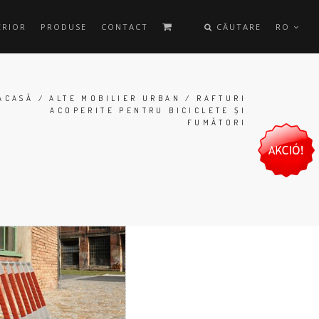
ERIOR
PRODUSE
CONTACT
CĂUTARE
RO
ACASĂ
/
ALTE MOBILIER URBAN
/ RAFTURI
ACOPERITE PENTRU BICICLETE ȘI
FUMĂTORI