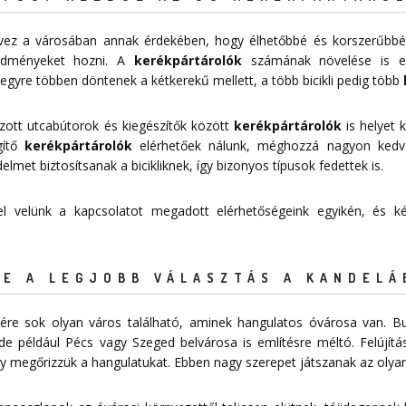
tervez a városában annak érdekében, hogy élhetőbbé és korszerűbbé
redményeket hozni. A
kerékpártárolók
számának növelése is egy
egyre többen döntenek a kétkerekű mellett, a több bicikli pedig több
zott utcabútorok és kiegészítők között
kerékpártárolók
is helyet k
égítő
kerékpártárolók
elérhetőek nálunk, méghozzá nagyon ked
et biztosítsanak a bicikliknek, így bizonyos típusok fedettek is.
 fel velünk a kapcsolatot megadott
elérhetőségeink
egyikén, és kér
E A LEGJOBB VÁLASZTÁS A KANDELÁ
re sok olyan város található, aminek hangulatos óvárosa van. Bu
de például Pécs vagy Szeged belvárosa is említésre méltó. Felújítá
 megőrizzük a hangulatukat. Ebben nagy szerepet játszanak az olyan