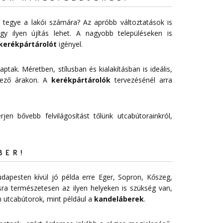
 tegye a lakói számára? Az apróbb változtatások is
 ilyen újítás lehet. A nagyobb településeken is
kerékpártárolót
igényel.
aptak. Méretben, stílusban és kialakításban is ideális,
vező árakon. A
kerékpártárolók
tervezésénél arra
jen bővebb felvilágosítást tőlünk utcabútorainkról,
BER!
dapesten kívül jó példa erre Eger, Sopron, Kőszeg,
sra természetesen az ilyen helyeken is szükség van,
 utcabútorok, mint például a
kandeláberek
.