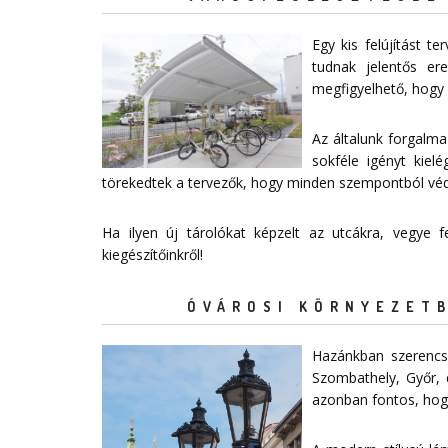
Egy kis felújítást 
tudnak jelentős e
megfigyelhető, hogy 
Az általunk forgalma
sokféle igényt kiel
törekedtek a tervezők, hogy minden szempontból védelm
Ha ilyen új tárolókat képzelt az utcákra, vegye
kiegészítőinkről!
ÓVÁROSI KÖRNYEZETB
Hazánkban szerencsé
Szombathely, Győr, 
azonban fontos, hogy