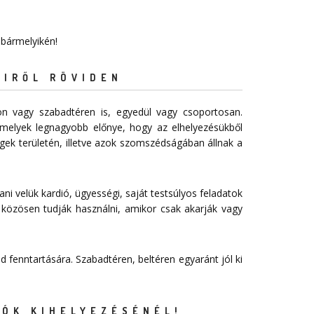
 bármelyikén!
EIRŐL RÖVIDEN
n vagy szabadtéren is, egyedül vagy csoportosan.
melyek legnagyobb előnye, hogy az elhelyezésükből
égek területén, illetve azok szomszédságában állnak a
ani velük kardió, ügyességi, saját testsúlyos feladatok
 közösen tudják használni, amikor csak akarják vagy
 fenntartására. Szabadtéren, beltéren egyaránt jól ki
ÓK KIHELYEZÉSÉNÉL!