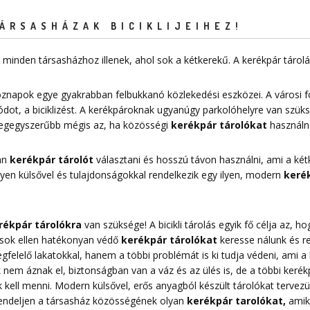
ÁRSASHÁZAK BICIKLIJEIHEZ!
minden társasházhoz illenek, ahol sok a kétkerekű. A kerékpár táro
znapok egye gyakrabban felbukkanó közlekedési eszközei. A városi 
dot, a biciklizést. A kerékpároknak ugyanúgy parkolóhelyre van szük
 legegyszerűbb mégis az, ha közösségi
kerékpár tárolókat
használn
yan
kerékpár tárolót
választani és hosszú távon használni, ami a kétk
Milyen külsővel és tulajdonságokkal rendelkezik egy ilyen, modern
kerék
rékpár tárolókra
van szüksége! A bicikli tárolás egyik fő célja az,
pások ellen hatékonyan védő
kerékpár tárolókat
keresse nálunk és r
elelő lakatokkal, hanem a többi problémát is ki tudja védeni, ami a k
nem áznak el, biztonságban van a váz és az ülés is, de a többi kerékpá
 kell menni. Modern külsővel, erős anyagból készült tárolókat tervezü
Rendeljen a társasház közösségének olyan
kerékpár tarolókat
,
amike