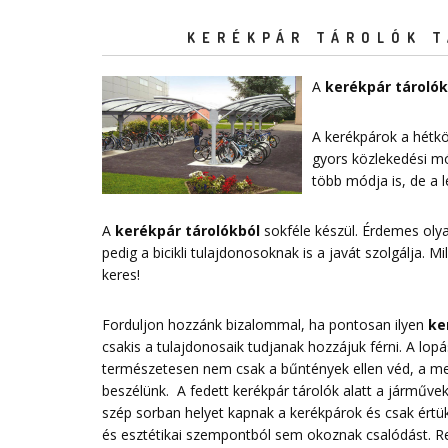
KERÉKPÁR TÁROLÓK T
A
kerékpár tárolók
A kerékpárok a hétkö
gyors közlekedési mó
több módja is, de a
A
kerékpár tárolókból
sokféle készül. Érdemes ol
pedig a bicikli tulajdonosoknak is a javát szolgálja. 
keres!
Forduljon hozzánk bizalommal, ha pontosan ilyen
ke
csakis a tulajdonosaik tudjanak hozzájuk férni. A lo
természetesen nem csak a bűntények ellen véd, a megf
beszélünk. A fedett kerékpár tárolók alatt a járművek 
szép sorban helyet kapnak a kerékpárok és csak értük
és esztétikai szempontból sem okoznak csalódást. 