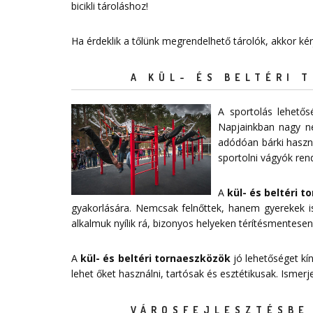
bicikli tároláshoz!
Ha érdeklik a tőlünk megrendelhető tárolók, akkor ké
A KÜL- ÉS BELTÉRI 
A sportolás lehető
Napjainkban nagy n
adódóan bárki haszná
sportolni vágyók ren
A
kül- és beltéri 
gyakorlására. Nemcsak felnőttek, hanem gyerekek is
alkalmuk nyílik rá, bizonyos helyeken térítésmentesen
A
kül- és beltéri tornaeszközök
jó lehetőséget kí
lehet őket használni, tartósak és esztétikusak. Ismer
VÁROSFEJLESZTÉSBE 