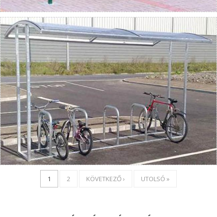
1
2
KÖVETKEZŐ ›
UTOLSÓ »