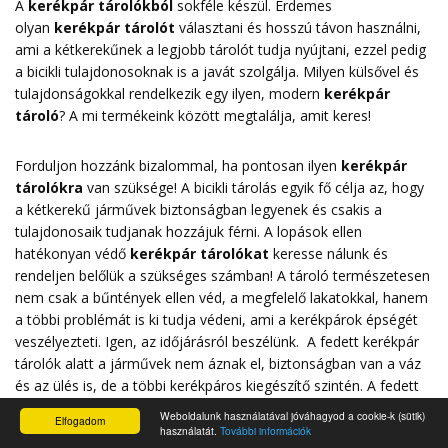
A
kerékpár tárolókból
sokféle készül. Érdemes
olyan
kerékpár tárolót
választani és hosszú távon használni,
ami a kétkerekűnek a legjobb tárolót tudja nyújtani, ezzel pedig
a bicikli tulajdonosoknak is a javát szolgálja. Milyen külsővel és
tulajdonságokkal rendelkezik egy ilyen, modern
kerékpár
tároló
? A mi termékeink között megtalálja, amit keres!
Forduljon hozzánk bizalommal, ha pontosan ilyen
kerékpár
tárolókra
van szüksége! A bicikli tárolás egyik fő célja az, hogy
a kétkerekű járművek biztonságban legyenek és csakis a
tulajdonosaik tudjanak hozzájuk férni. A lopások ellen
hatékonyan védő
kerékpár tárolókat
keresse nálunk és
rendeljen belőlük a szükséges számban! A tároló természetesen
nem csak a bűntények ellen véd, a megfelelő lakatokkal, hanem
a többi problémát is ki tudja védeni, ami a kerékpárok épségét
veszélyezteti. Igen, az időjárásról beszélünk. A fedett kerékpár
tárolók alatt a járművek nem áznak el, biztonságban van a váz
és az ülés is, de a többi kerékpáros kiegészítő szintén. A fedett
bicikli tárolóban szép sorban helyet kapnak a kerékpárok és csak
Weboldalunk használatával jóváhagyod a cookie-k (sütik)
Elfogadom
értük kell menni. Modern külsővel, erős anyagból készült
használatát.
További információk