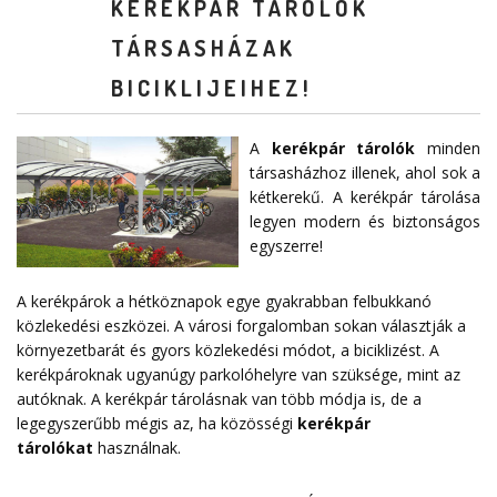
KERÉKPÁR TÁROLÓK
TÁRSASHÁZAK
BICIKLIJEIHEZ!
A
kerékpár tárolók
minden
társasházhoz illenek, ahol sok a
kétkerekű. A kerékpár tárolása
legyen modern és biztonságos
egyszerre!
A kerékpárok a hétköznapok egye gyakrabban felbukkanó
közlekedési eszközei. A városi forgalomban sokan választják a
környezetbarát és gyors közlekedési módot, a biciklizést. A
kerékpároknak ugyanúgy parkolóhelyre van szüksége, mint az
autóknak. A kerékpár tárolásnak van több módja is, de a
legegyszerűbb mégis az, ha közösségi
kerékpár
tárolókat
használnak.