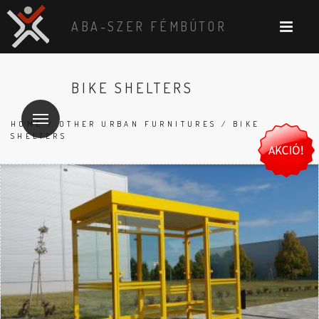
ABA-SZER FÉMBÚTOR
BIKE SHELTERS
HOME
/
OTHER URBAN FURNITURES
/ BIKE
SHELTERS