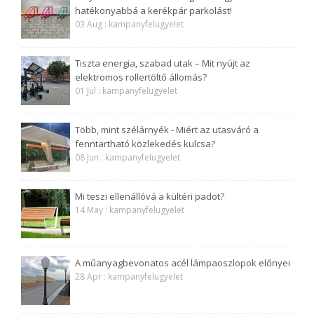
hatékonyabbá a kerékpár parkolást!
03 Aug : kampanyfelugyelet
Tiszta energia, szabad utak – Mit nyújt az
elektromos rollertöltő állomás?
01 Jul : kampanyfelugyelet
Több, mint szélárnyék - Miért az utasváró a
fenntartható közlekedés kulcsa?
08 Jun : kampanyfelugyelet
Mi teszi ellenállóvá a kültéri padot?
14 May : kampanyfelugyelet
A műanyagbevonatos acél lámpaoszlopok előnyei
28 Apr : kampanyfelugyelet