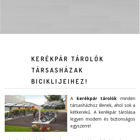
KERÉKPÁR TÁROLÓK
TÁRSASHÁZAK
BICIKLIJEIHEZ!
A
kerékpár tárolók
minden
társasházhoz illenek, ahol sok a
kétkerekű. A kerékpár tárolása
legyen modern és biztonságos
egyszerre!