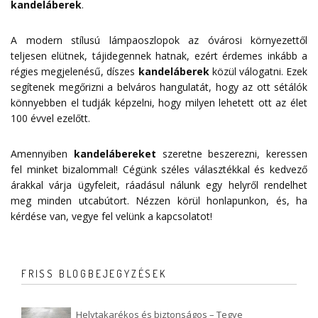
kandeláberek
.
A modern stílusú lámpaoszlopok az óvárosi környezettől
teljesen elütnek, tájidegennek hatnak, ezért érdemes inkább a
régies megjelenésű, díszes
kandeláberek
közül válogatni. Ezek
segítenek megőrizni a belváros hangulatát, hogy az ott sétálók
könnyebben el tudják képzelni, hogy milyen lehetett ott az élet
100 évvel ezelőtt.
Amennyiben
kandelábereket
szeretne beszerezni, keressen
fel minket bizalommal! Cégünk széles választékkal és kedvező
árakkal várja ügyfeleit, ráadásul nálunk egy helyről rendelhet
meg minden utcabútort. Nézzen körül honlapunkon, és, ha
kérdése van, vegye fel velünk a
kapcsolatot
!
FRISS BLOGBEJEGYZÉSEK
Helytakarékos és biztonságos – Tegye