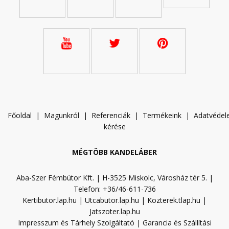
Főoldal
|
Magunkról
|
Referenciák
|
Termékeink
|
A
datvéde
kérése
MÉGTÖBB KANDELÁBER
Aba-Szer Fémbútor Kft. | H-3525 Miskolc, Városház tér 5. |
Telefon: +36/46-611-736
Kertibutor.lap.hu
|
Utcabutor.lap.hu
|
Kozterek.tlap.hu
|
Jatszoter.lap.hu
Impresszum és Tárhely Szolgáltató
|
Garancia és Szállítási