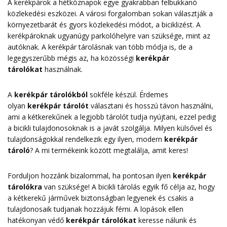
A kerékpárok a hétköznapok egye gyakrabban felbukkanó
közlekedési eszközei. A városi forgalomban sokan választják a
környezetbarát és gyors közlekedési módot, a biciklizést. A
kerékpároknak ugyanúgy parkolóhelyre van szüksége, mint az
autóknak. A kerékpár tárolásnak van több módja is, de a
legegyszerűbb mégis az, ha közösségi
kerékpár
tárolókat
használnak.
A
kerékpár tárolókból
sokféle készül. Érdemes
olyan
kerékpár tárolót
választani és hosszú távon használni,
ami a kétkerekűnek a legjobb tárolót tudja nyújtani, ezzel pedig
a bicikli tulajdonosoknak is a javát szolgálja. Milyen külsővel és
tulajdonságokkal rendelkezik egy ilyen, modern
kerékpár
tároló
? A mi termékeink között megtalálja, amit keres!
Forduljon hozzánk bizalommal, ha pontosan ilyen
kerékpár
tárolókra
van szüksége! A bicikli tárolás egyik fő célja az, hogy
a kétkerekű járművek biztonságban legyenek és csakis a
tulajdonosaik tudjanak hozzájuk férni. A lopások ellen
hatékonyan védő
kerékpár tárolókat
keresse nálunk és