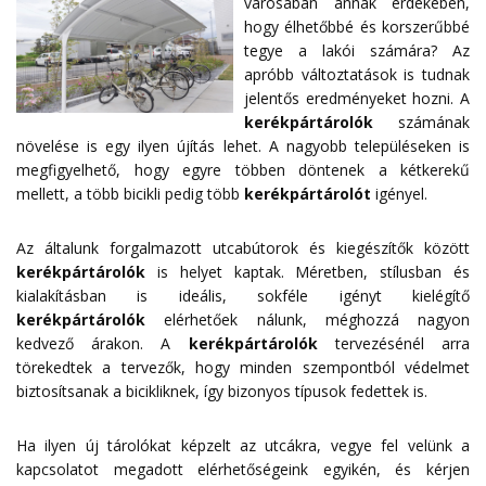
városában annak érdekében,
hogy élhetőbbé és korszerűbbé
tegye a lakói számára? Az
apróbb változtatások is tudnak
jelentős eredményeket hozni. A
kerékpártárolók
számának
növelése is egy ilyen újítás lehet. A nagyobb településeken is
megfigyelhető, hogy egyre többen döntenek a kétkerekű
mellett, a több bicikli pedig több
kerékpártárolót
igényel.
Az általunk forgalmazott utcabútorok és kiegészítők között
kerékpártárolók
is helyet kaptak. Méretben, stílusban és
kialakításban is ideális, sokféle igényt kielégítő
kerékpártárolók
elérhetőek nálunk, méghozzá nagyon
kedvező árakon. A
kerékpártárolók
tervezésénél arra
törekedtek a tervezők, hogy minden szempontból védelmet
biztosítsanak a bicikliknek, így bizonyos típusok fedettek is.
Ha ilyen új tárolókat képzelt az utcákra, vegye fel velünk a
kapcsolatot megadott
elérhetőségeink
egyikén, és kérjen