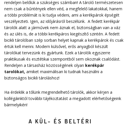
rendeljen belőlük a szükséges számban! A tároló természetesen
nem csak a bűntények ellen véd, a megfelelő lakatokkal, hanem
a többi problémát is ki tudja védeni, ami a kerékpárok épségét
veszélyezteti. Igen, az időjárásról beszélünk. A fedett kerékpár
tárolók alatt a járművek nem áznak el, biztonságban van a váz
és az ülés is, de a többi kerékpáros kiegészítő szintén. A fedett
bicikli tárolóban szép sorban helyet kapnak a kerékpárok és csak
értük kell menni. Modern külsővel, erős anyagból készült
tárolókat tervezünk és gyártunk. Ezek a tárolók egyszerre
praktikusak és esztétikai szempontból sem okoznak csalódást.
Rendeljen a társasház közösségének olyan
kerékpár
tarolókat
,
amiket maximálisan ki tudnak használni a
biztonságos bicikli tároláshoz!
Ha érdeklik a tőlünk megrendelhető tárolók, akkor kérjen a
kollégáinktól további tájékoztatást a megadott elérhetőségeink
bármelyikén!
A KÜL- ÉS BELTÉRI