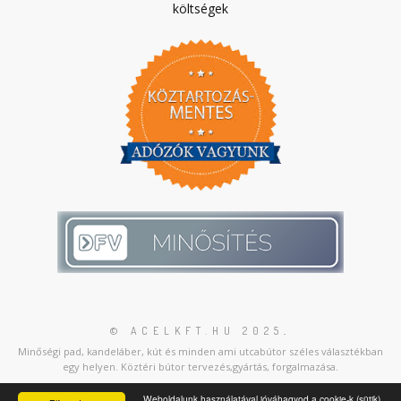
költségek
© ACELKFT.HU 2025
.
Minőségi pad, kandeláber, kút és minden ami utcabútor széles választékban
egy helyen. Köztéri bútor tervezés,gyártás, forgalmazása.
Weboldalunk használatával jóváhagyod a cookie-k (sütik)