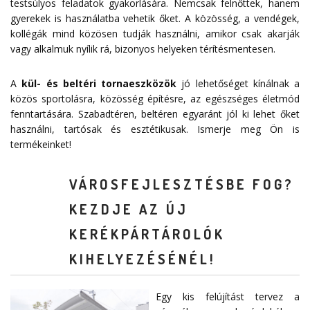
testsúlyos feladatok gyakorlására. Nemcsak felnőttek, hanem
gyerekek is használatba vehetik őket. A közösség, a vendégek,
kollégák mind közösen tudják használni, amikor csak akarják
vagy alkalmuk nyílik rá, bizonyos helyeken térítésmentesen.
A
kül- és beltéri tornaeszközök
jó lehetőséget kínálnak a
közös sportolásra, közösség építésre, az egészséges életmód
fenntartására. Szabadtéren, beltéren egyaránt jól ki lehet őket
használni, tartósak és esztétikusak. Ismerje meg Ön is
termékeinket!
VÁROSFEJLESZTÉSBE FOG?
KEZDJE AZ ÚJ
KERÉKPÁRTÁROLÓK
KIHELYEZÉSÉNÉL!
Egy kis felújítást tervez a