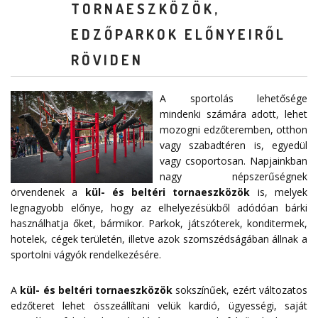
TORNAESZKÖZÖK,
EDZŐPARKOK ELŐNYEIRŐL
RÖVIDEN
A sportolás lehetősége
mindenki számára adott, lehet
mozogni edzőteremben, otthon
vagy szabadtéren is, egyedül
vagy csoportosan. Napjainkban
nagy népszerűségnek
örvendenek a
kül- és beltéri tornaeszközök
is, melyek
legnagyobb előnye, hogy az elhelyezésükből adódóan bárki
használhatja őket, bármikor. Parkok, játszóterek, konditermek,
hotelek, cégek területén, illetve azok szomszédságában állnak a
sportolni vágyók rendelkezésére.
A
kül- és beltéri tornaeszközök
sokszínűek, ezért változatos
edzőteret lehet összeállítani velük kardió, ügyességi, saját