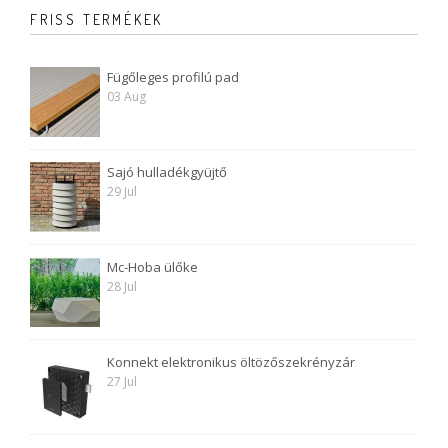
FRISS TERMÉKEK
Fügőleges profilú pad
03 Aug
Sajó hulladékgyüjtő
29 Jul
Mc-Hoba ülőke
28 Jul
Konnekt elektronikus öltözőszekrényzár
27 Jul