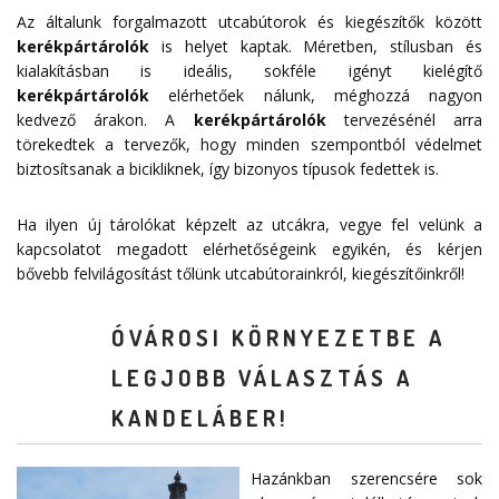
Az általunk forgalmazott utcabútorok és kiegészítők között
kerékpártárolók
is helyet kaptak. Méretben, stílusban és
kialakításban is ideális, sokféle igényt kielégítő
kerékpártárolók
elérhetőek nálunk, méghozzá nagyon
kedvező árakon. A
kerékpártárolók
tervezésénél arra
törekedtek a tervezők, hogy minden szempontból védelmet
biztosítsanak a bicikliknek, így bizonyos típusok fedettek is.
Ha ilyen új tárolókat képzelt az utcákra, vegye fel velünk a
kapcsolatot megadott
elérhetőségeink
egyikén, és kérjen
bővebb felvilágosítást tőlünk utcabútorainkról, kiegészítőinkről!
ÓVÁROSI KÖRNYEZETBE A
LEGJOBB VÁLASZTÁS A
KANDELÁBER!
Hazánkban szerencsére sok