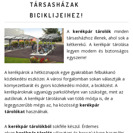
TÁRSASHÁZAK
BICIKLIJEIHEZ!
A
kerékpár tárolók
minden
társasházhoz illenek, ahol sok a
kétkerekű. A kerékpár tárolása
legyen modern és biztonságos
egyszerre!
A kerékpárok a hétköznapok egye gyakrabban felbukkanó
közlekedési eszközei. A városi forgalomban sokan választják a
környezetbarát és gyors közlekedési módot, a biciklizést. A
kerékpároknak ugyanúgy parkolóhelyre van szüksége, mint az
autóknak. A kerékpár tárolásnak van több módja is, de a
legegyszerűbb mégis az, ha közösségi
kerékpár
tárolókat
használnak.
A
kerékpár tárolókból
sokféle készül. Érdemes
olyan
kerékpár tárolót
választani és hosszú távon használni,