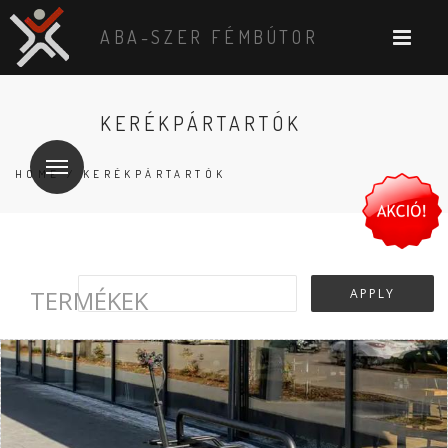
ABA-SZER FÉMBÚTOR
KERÉKPÁRTARTÓK
HOME
/ KERÉKPÁRTARTÓK
TERMÉKEK