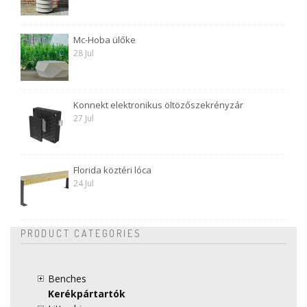
Mc-Hoba ülőke
28 Jul
Konnekt elektronikus öltözőszekrényzár
27 Jul
Florida köztéri lóca
24 Jul
PRODUCT CATEGORIES
Benches
Kerékpártartók