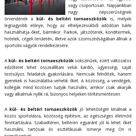
vagy csoportosan. Napjainkban
nagy népszerűségnek
örvendenek a
kül- és beltéri tornaeszközök
is, melyek
legnagyobb előnye, hogy az elhelyezésükből adódóan bárki
használhatja őket, bármikor. Parkok, játszóterek, konditermek,
hotelek, cégek területén, illetve azok szomszédságában állnak a
sportolni vágyók rendelkezésére.
A
kül- és beltéri tornaeszközök
sokszínűek, ezért változatos
edzőteret lehet összeállítani velük kardió, ügyességi, saját
testsúlyos feladatok gyakorlására. Nemcsak felnőttek, hanem
gyerekek is használatba vehetik őket. A közösség, a vendégek,
kollégák mind közösen tudják használni, amikor csak akarják
vagy alkalmuk nyílik rá, bizonyos helyeken térítésmentesen.
A
kül- és beltéri tornaeszközök
jó lehetőséget kínálnak a
közös sportolásra, közösség építésre, az egészséges életmód
fenntartására. Szabadtéren, beltéren egyaránt jól ki lehet őket
használni, tartósak és esztétikusak. Ismerje meg Ön is
termékeinket!