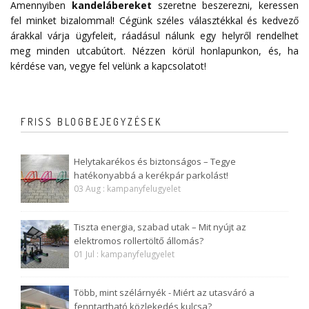
Amennyiben
kandelábereket
szeretne beszerezni, keressen
fel minket bizalommal! Cégünk széles választékkal és kedvező
árakkal várja ügyfeleit, ráadásul nálunk egy helyről rendelhet
meg minden utcabútort. Nézzen körül honlapunkon, és, ha
kérdése van, vegye fel velünk a
kapcsolatot
!
FRISS BLOGBEJEGYZÉSEK
Helytakarékos és biztonságos – Tegye
hatékonyabbá a kerékpár parkolást!
03 Aug : kampanyfelugyelet
Tiszta energia, szabad utak – Mit nyújt az
elektromos rollertöltő állomás?
01 Jul : kampanyfelugyelet
Több, mint szélárnyék - Miért az utasváró a
fenntartható közlekedés kulcsa?