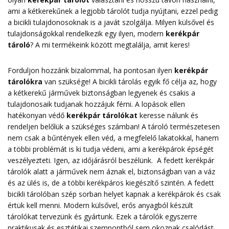
ami a kétkerekűnek a legjobb tárolót tudja nyújtani, ezzel pedig
a bicikli tulajdonosoknak is a javát szolgálja. Milyen külsővel és
tulajdonságokkal rendelkezik egy ilyen, modern
kerékpár
tároló
? A mi termékeink között megtalálja, amit keres!
Forduljon hozzánk bizalommal, ha pontosan ilyen
kerékpár
tárolókra
van szüksége! A bicikli tárolás egyik fő célja az, hogy
a kétkerekű járművek biztonságban legyenek és csakis a
tulajdonosaik tudjanak hozzájuk férni. A lopások ellen
hatékonyan védő
kerékpár tárolókat
keresse nálunk és
rendeljen belőlük a szükséges számban! A tároló természetesen
nem csak a bűntények ellen véd, a megfelelő lakatokkal, hanem
a többi problémát is ki tudja védeni, ami a kerékpárok épségét
veszélyezteti. Igen, az időjárásról beszélünk. A fedett kerékpár
tárolók alatt a járművek nem áznak el, biztonságban van a váz
és az ülés is, de a többi kerékpáros kiegészítő szintén. A fedett
bicikli tárolóban szép sorban helyet kapnak a kerékpárok és csak
értük kell menni. Modern külsővel, erős anyagból készült
tárolókat tervezünk és gyártunk. Ezek a tárolók egyszerre
praktikusak és esztétikai szempontból sem okoznak csalódást.