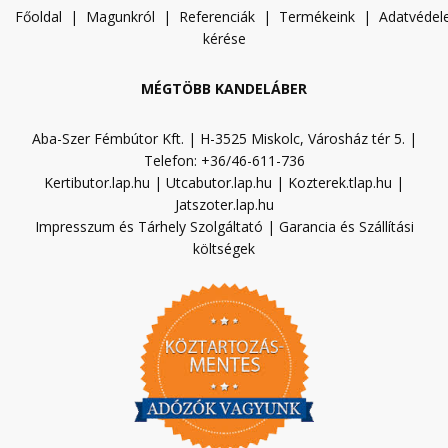
Főoldal
|
Magunkról
|
Referenciák
|
Termékeink
|
A
datvéde
kérése
MÉGTÖBB KANDELÁBER
Aba-Szer Fémbútor Kft. | H-3525 Miskolc, Városház tér 5. |
Telefon: +36/46-611-736
Kertibutor.lap.hu
|
Utcabutor.lap.hu
|
Kozterek.tlap.hu
|
Jatszoter.lap.hu
Impresszum és Tárhely Szolgáltató
|
Garancia és Szállítási
költségek