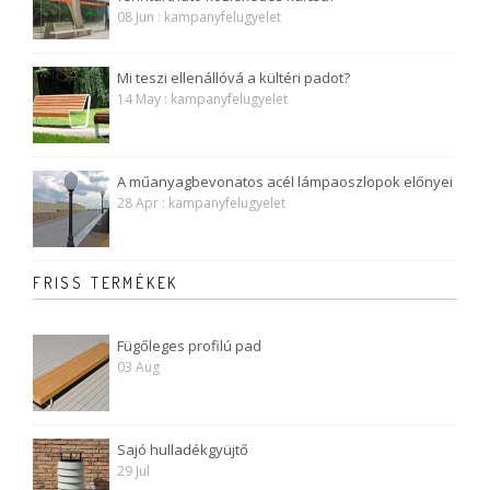
08 Jun : kampanyfelugyelet
Mi teszi ellenállóvá a kültéri padot?
14 May : kampanyfelugyelet
A műanyagbevonatos acél lámpaoszlopok előnyei
28 Apr : kampanyfelugyelet
FRISS TERMÉKEK
Fügőleges profilú pad
03 Aug
Sajó hulladékgyüjtő
29 Jul