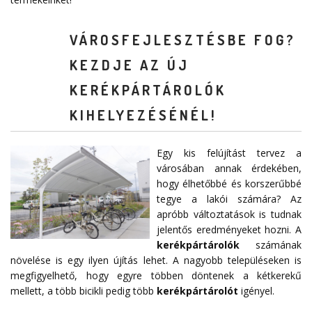
VÁROSFEJLESZTÉSBE FOG?
KEZDJE AZ ÚJ
KERÉKPÁRTÁROLÓK
KIHELYEZÉSÉNÉL!
Egy kis felújítást tervez a
városában annak érdekében,
hogy élhetőbbé és korszerűbbé
tegye a lakói számára? Az
apróbb változtatások is tudnak
jelentős eredményeket hozni. A
kerékpártárolók
számának
növelése is egy ilyen újítás lehet. A nagyobb településeken is
megfigyelhető, hogy egyre többen döntenek a kétkerekű
mellett, a több bicikli pedig több
kerékpártárolót
igényel.