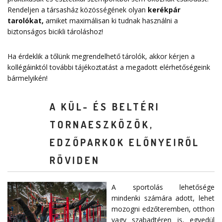
Rendeljen a társasház közösségének olyan
kerékpár
tarolókat
,
amiket maximálisan ki tudnak használni a
biztonságos bicikli tároláshoz!
Ha érdeklik a tőlünk megrendelhető tárolók, akkor kérjen a
kollégáinktól további tájékoztatást a megadott elérhetőségeink
bármelyikén!
A KÜL- ÉS BELTÉRI
TORNAESZKÖZÖK,
EDZŐPARKOK ELŐNYEIRŐL
RÖVIDEN
A sportolás lehetősége
mindenki számára adott, lehet
mozogni edzőteremben, otthon
vagy szabadtéren is, egyedül