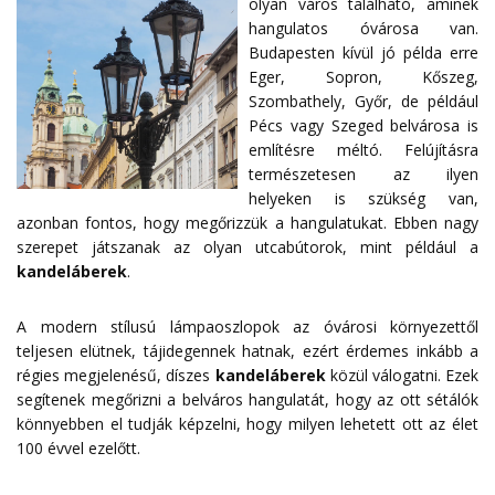
olyan város található, aminek
hangulatos óvárosa van.
Budapesten kívül jó példa erre
Eger, Sopron, Kőszeg,
Szombathely, Győr, de például
Pécs vagy Szeged belvárosa is
említésre méltó. Felújításra
természetesen az ilyen
helyeken is szükség van,
azonban fontos, hogy megőrizzük a hangulatukat. Ebben nagy
szerepet játszanak az olyan utcabútorok, mint például a
kandeláberek
.
A modern stílusú lámpaoszlopok az óvárosi környezettől
teljesen elütnek, tájidegennek hatnak, ezért érdemes inkább a
régies megjelenésű, díszes
kandeláberek
közül válogatni. Ezek
segítenek megőrizni a belváros hangulatát, hogy az ott sétálók
könnyebben el tudják képzelni, hogy milyen lehetett ott az élet
100 évvel ezelőtt.