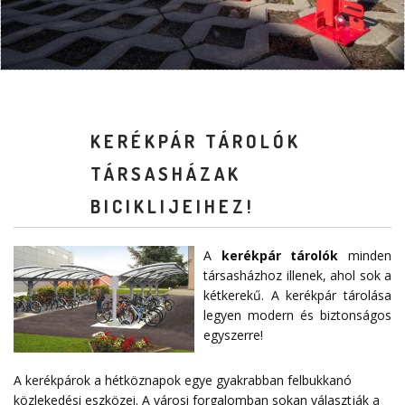
KERÉKPÁR TÁROLÓK
TÁRSASHÁZAK
BICIKLIJEIHEZ!
A
kerékpár tárolók
minden
társasházhoz illenek, ahol sok a
kétkerekű. A kerékpár tárolása
legyen modern és biztonságos
egyszerre!
A kerékpárok a hétköznapok egye gyakrabban felbukkanó
közlekedési eszközei. A városi forgalomban sokan választják a