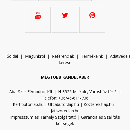
Főoldal
|
Magunkról
|
Referenciák
|
Termékeink
|
A
datvéde
kérése
MÉGTÖBB KANDELÁBER
Aba-Szer Fémbútor Kft. | H-3525 Miskolc, Városház tér 5. |
Telefon: +36/46-611-736
Kertibutor.lap.hu
|
Utcabutor.lap.hu
|
Kozterek.tlap.hu
|
Jatszoter.lap.hu
Impresszum és Tárhely Szolgáltató
|
Garancia és Szállítási
költségek