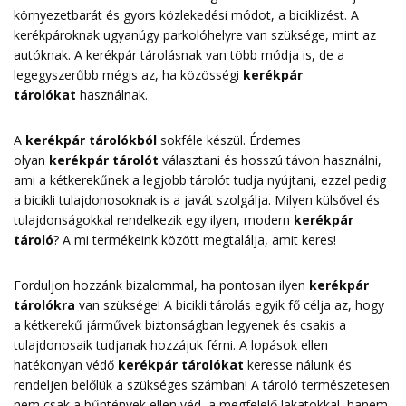
környezetbarát és gyors közlekedési módot, a biciklizést. A
kerékpároknak ugyanúgy parkolóhelyre van szüksége, mint az
autóknak. A kerékpár tárolásnak van több módja is, de a
legegyszerűbb mégis az, ha közösségi
kerékpár
tárolókat
használnak.
A
kerékpár tárolókból
sokféle készül. Érdemes
olyan
kerékpár tárolót
választani és hosszú távon használni,
ami a kétkerekűnek a legjobb tárolót tudja nyújtani, ezzel pedig
a bicikli tulajdonosoknak is a javát szolgálja. Milyen külsővel és
tulajdonságokkal rendelkezik egy ilyen, modern
kerékpár
tároló
? A mi termékeink között megtalálja, amit keres!
Forduljon hozzánk bizalommal, ha pontosan ilyen
kerékpár
tárolókra
van szüksége! A bicikli tárolás egyik fő célja az, hogy
a kétkerekű járművek biztonságban legyenek és csakis a
tulajdonosaik tudjanak hozzájuk férni. A lopások ellen
hatékonyan védő
kerékpár tárolókat
keresse nálunk és
rendeljen belőlük a szükséges számban! A tároló természetesen
nem csak a bűntények ellen véd, a megfelelő lakatokkal, hanem