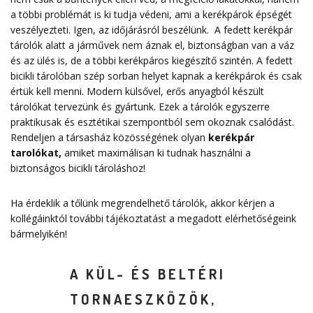
a többi problémát is ki tudja védeni, ami a kerékpárok épségét
veszélyezteti. Igen, az időjárásról beszélünk. A fedett kerékpár
tárolók alatt a járművek nem áznak el, biztonságban van a váz
és az ülés is, de a többi kerékpáros kiegészítő szintén. A fedett
bicikli tárolóban szép sorban helyet kapnak a kerékpárok és csak
értük kell menni. Modern külsővel, erős anyagból készült
tárolókat tervezünk és gyártunk. Ezek a tárolók egyszerre
praktikusak és esztétikai szempontból sem okoznak csalódást.
Rendeljen a társasház közösségének olyan
kerékpár
tarolókat
,
amiket maximálisan ki tudnak használni a
biztonságos bicikli tároláshoz!
Ha érdeklik a tőlünk megrendelhető tárolók, akkor kérjen a
kollégáinktól további tájékoztatást a megadott elérhetőségeink
bármelyikén!
A KÜL- ÉS BELTÉRI
TORNAESZKÖZÖK,