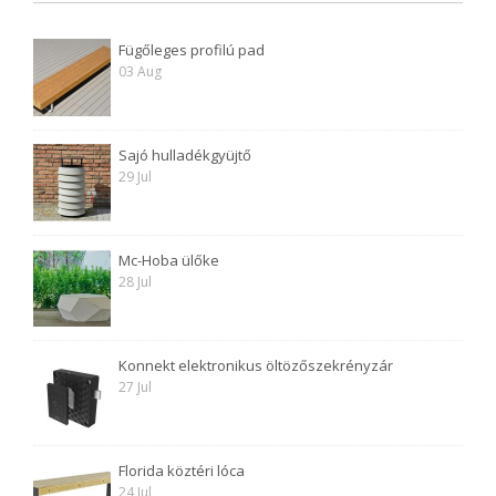
Fügőleges profilú pad
03 Aug
Sajó hulladékgyüjtő
29 Jul
Mc-Hoba ülőke
28 Jul
Konnekt elektronikus öltözőszekrényzár
27 Jul
Florida köztéri lóca
24 Jul