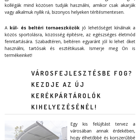
kollégák mind közösen tudják használni, amikor csak akarják
vagy alkalmuk nyílik rá, bizonyos helyeken térítésmentesen.
A
kül- és beltéri tornaeszközök
jó lehetőséget kínálnak a
közös sportolásra, közösség építésre, az egészséges életmód
fenntartására. Szabadtéren, beltéren egyaránt jól ki lehet őket
használni, tartósak és esztétikusak. Ismerje meg Ön is
termékeinket!
VÁROSFEJLESZTÉSBE FOG?
KEZDJE AZ ÚJ
KERÉKPÁRTÁROLÓK
KIHELYEZÉSÉNÉL!
Egy kis felújítást tervez a
városában annak érdekében,
hogy élhetőbbé és korszerűbbé