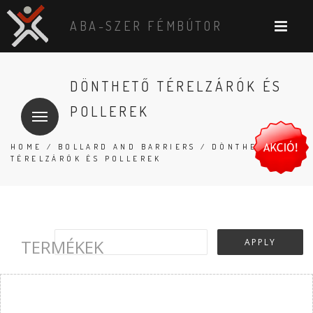
ABA-SZER FÉMBÚTOR
DÖNTHETŐ TÉRELZÁRÓK ÉS
POLLEREK
HOME
/
BOLLARD AND BARRIERS
/ DÖNTHETŐ
TÉRELZÁRÓK ÉS POLLEREK
TERMÉKEK