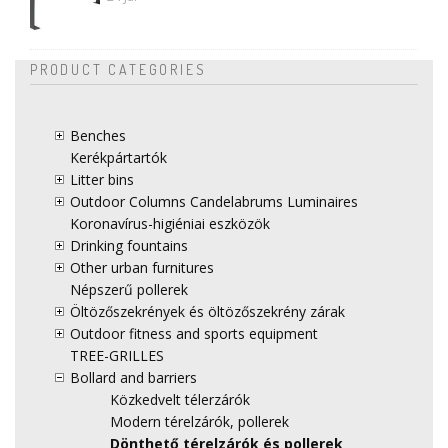
PRODUCT CATEGORIES
Benches
Kerékpártartók
Litter bins
Outdoor Columns Candelabrums Luminaires
Koronavírus-higiéniai eszközök
Drinking fountains
Other urban furnitures
Népszerű pollerek
Öltözőszekrények és öltözőszekrény zárak
Outdoor fitness and sports equipment
TREE-GRILLES
Bollard and barriers
Közkedvelt télerzárók
Modern térelzárók, pollerek
Dönthető térelzárók és pollerek