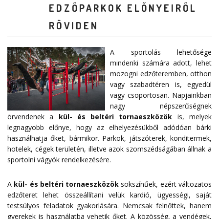
EDZŐPARKOK ELŐNYEIRŐL
RÖVIDEN
A sportolás lehetősége
mindenki számára adott, lehet
mozogni edzőteremben, otthon
vagy szabadtéren is, egyedül
vagy csoportosan. Napjainkban
nagy népszerűségnek
örvendenek a
kül- és beltéri tornaeszközök
is, melyek
legnagyobb előnye, hogy az elhelyezésükből adódóan bárki
használhatja őket, bármikor. Parkok, játszóterek, konditermek,
hotelek, cégek területén, illetve azok szomszédságában állnak a
sportolni vágyók rendelkezésére.
A
kül- és beltéri tornaeszközök
sokszínűek, ezért változatos
edzőteret lehet összeállítani velük kardió, ügyességi, saját
testsúlyos feladatok gyakorlására. Nemcsak felnőttek, hanem
gyerekek is használatba vehetik őket. A közösség, a vendégek,