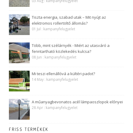
03 Aug : kampanyfelugyelet
Tiszta energia, szabad utak – Mit nyújt az
elektromos rollertöltő állomás?
01 Jul : kampanyfelugyelet
Több, mint szélárnyék - Miért az utasváró a
fenntartható közlekedés kulcsa?
08 Jun : kampanyfelugyelet
Mi teszi ellenállóvá a kültéri padot?
14 May : kampanyfelugyelet
A műanyagbevonatos acél lámpaoszlopok előnyei
28 Apr : kampanyfelugyelet
FRISS TERMÉKEK