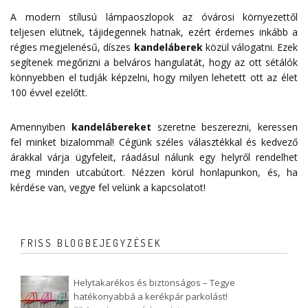
A modern stílusú lámpaoszlopok az óvárosi környezettől
teljesen elütnek, tájidegennek hatnak, ezért érdemes inkább a
régies megjelenésű, díszes
kandeláberek
közül válogatni. Ezek
segítenek megőrizni a belváros hangulatát, hogy az ott sétálók
könnyebben el tudják képzelni, hogy milyen lehetett ott az élet
100 évvel ezelőtt.
Amennyiben
kandelábereket
szeretne beszerezni, keressen
fel minket bizalommal! Cégünk széles választékkal és kedvező
árakkal várja ügyfeleit, ráadásul nálunk egy helyről rendelhet
meg minden utcabútort. Nézzen körül honlapunkon, és, ha
kérdése van, vegye fel velünk a
kapcsolatot
!
FRISS BLOGBEJEGYZÉSEK
Helytakarékos és biztonságos – Tegye
hatékonyabbá a kerékpár parkolást!