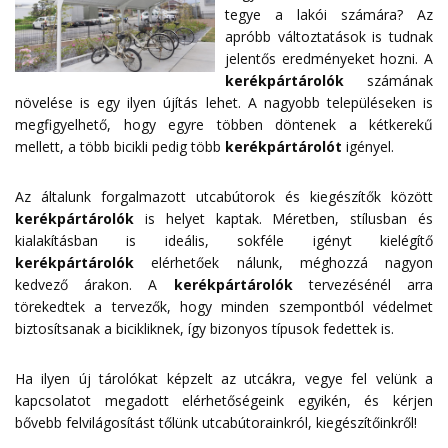
tegye a lakói számára? Az
apróbb változtatások is tudnak
jelentős eredményeket hozni. A
kerékpártárolók
számának
növelése is egy ilyen újítás lehet. A nagyobb településeken is
megfigyelhető, hogy egyre többen döntenek a kétkerekű
mellett, a több bicikli pedig több
kerékpártárolót
igényel.
Az általunk forgalmazott utcabútorok és kiegészítők között
kerékpártárolók
is helyet kaptak. Méretben, stílusban és
kialakításban is ideális, sokféle igényt kielégítő
kerékpártárolók
elérhetőek nálunk, méghozzá nagyon
kedvező árakon. A
kerékpártárolók
tervezésénél arra
törekedtek a tervezők, hogy minden szempontból védelmet
biztosítsanak a bicikliknek, így bizonyos típusok fedettek is.
Ha ilyen új tárolókat képzelt az utcákra, vegye fel velünk a
kapcsolatot megadott
elérhetőségeink
egyikén, és kérjen
bővebb felvilágosítást tőlünk utcabútorainkról, kiegészítőinkről!