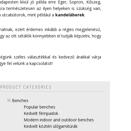
dapesten kívül jó példa erre Eger, Sopron, Kőszeg,
sra természetesen az ilyen helyeken is szükség van,
 utcabútorok, mint például a
kandeláberek
.
 hatnak, ezért érdemes inkább a régies megjelenésű,
gy az ott sétálók könnyebben el tudják képzelni, hogy
égünk széles választékkal és kedvező árakkal várja
gye fel velünk a
kapcsolatot
!
PRODUCT CATEGORIES
Benches
Popular benches
Kedvelt fémpadok
Modern indoor and outdoor benches
Kedvelt köztéri ülőgarnitúrák