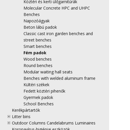
Köztéri és kerti ülőgarnitúrák
Molecular Concrete HPC and UHPC
Benches
Napozóágyak
Beton lábú padok
Classic cast iron garden benches and
street benches
Smart benches
Fém padok
Wood benches
Round benches
Modular waiting hall seats
Benches with welded aluminum frame
Kültéri székek
Fedett köztéri pihenők
Gyermek padok
School Benches
Kerékpártartók
Litter bins
Outdoor Columns Candelabrums Luminaires
Koronavírus-higiéniai eszközök