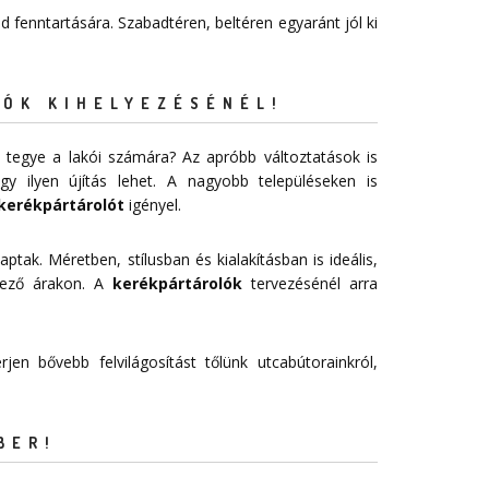
 fenntartására. Szabadtéren, beltéren egyaránt jól ki
ÓK KIHELYEZÉSÉNÉL!
 tegye a lakói számára? Az apróbb változtatások is
 ilyen újítás lehet. A nagyobb településeken is
kerékpártárolót
igényel.
aptak. Méretben, stílusban és kialakításban is ideális,
vező árakon. A
kerékpártárolók
tervezésénél arra
jen bővebb felvilágosítást tőlünk utcabútorainkról,
BER!