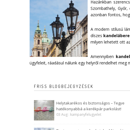
Hazánkban szerencsé
Szombathely, Győr, 
azonban fontos, hogy
A modern stílusú lá
díszes
kandelábere
milyen lehetett ott az
Amennyiben
kande
ügyfeleit, ráadásul nálunk egy helyről rendelhet meg
FRISS BLOGBEJEGYZÉSEK
Helytakarékos és biztonságos – Tegye
hatékonyabbá a kerékpár parkolást!
03 Aug : kampanyfelugyelet