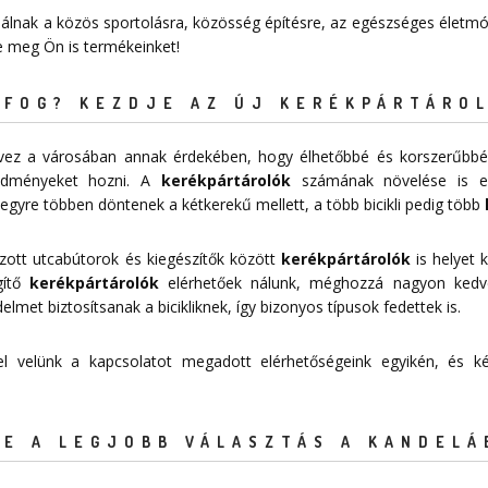
nálnak a közös sportolásra, közösség építésre, az egészséges életmód
je meg Ön is termékeinket!
FOG? KEZDJE AZ ÚJ KERÉKPÁRTÁROL
tervez a városában annak érdekében, hogy élhetőbbé és korszerűbbé
redményeket hozni. A
kerékpártárolók
számának növelése is egy
egyre többen döntenek a kétkerekű mellett, a több bicikli pedig több
zott utcabútorok és kiegészítők között
kerékpártárolók
is helyet k
égítő
kerékpártárolók
elérhetőek nálunk, méghozzá nagyon ked
et biztosítsanak a bicikliknek, így bizonyos típusok fedettek is.
 fel velünk a kapcsolatot megadott
elérhetőségeink
egyikén, és kér
E A LEGJOBB VÁLASZTÁS A KANDELÁ