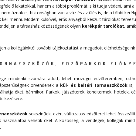
elelő lakatokkal, hanem a többi problémát is ki tudja védeni, ami a k
nem áznak el, biztonságban van a váz és az ülés is, de a többi kerékpá
 kell menni. Modern külsővel, erős anyagból készült tárolókat tervezü
Rendeljen a társasház közösségének olyan
kerékpár tarolókat
,
amike
rjen a kollégáinktól további tájékoztatást a megadott elérhetőségeink
TORNAESZKÖZÖK, EDZŐPARKOK ELŐNY
sége mindenki számára adott, lehet mozogni edzőteremben, ottho
épszerűségnek örvendenek a
kül- és beltéri tornaeszközök
is, 
lhatja őket, bármikor. Parkok, játszóterek, konditermek, hotelek, c
delkezésére.
tornaeszközök
sokszínűek, ezért változatos edzőteret lehet összeállít
 használatba vehetik őket. A közösség, a vendégek, kollégák mind
.