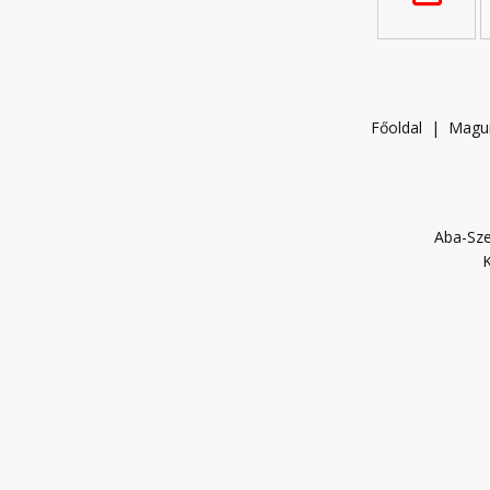
Főoldal
|
Magu
Aba-Sze
K