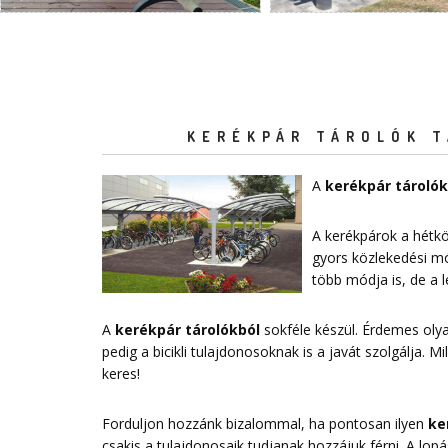
KERÉKPÁR TÁROLÓK T
A
kerékpár tárolók
A kerékpárok a hétkö
gyors közlekedési mó
több módja is, de a
A
kerékpár tárolókból
sokféle készül. Érdemes ol
pedig a bicikli tulajdonosoknak is a javát szolgálja. 
keres!
Forduljon hozzánk bizalommal, ha pontosan ilyen
ke
csakis a tulajdonosaik tudjanak hozzájuk férni. A lo