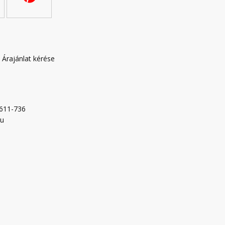
|
Árajánlat kérése
-611-736
hu