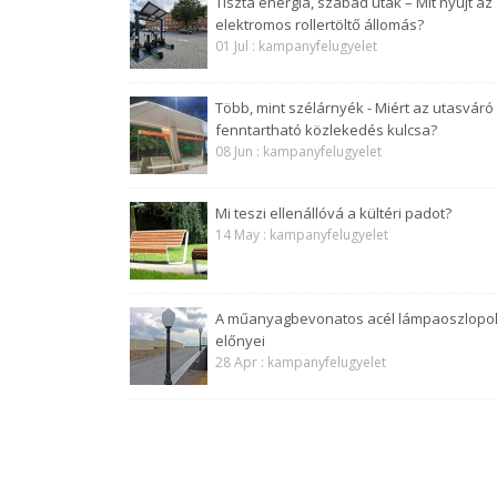
Tiszta energia, szabad utak – Mit nyújt az
elektromos rollertöltő állomás?
01 Jul : kampanyfelugyelet
Több, mint szélárnyék - Miért az utasváró
fenntartható közlekedés kulcsa?
08 Jun : kampanyfelugyelet
Mi teszi ellenállóvá a kültéri padot?
14 May : kampanyfelugyelet
A műanyagbevonatos acél lámpaoszlopo
előnyei
28 Apr : kampanyfelugyelet