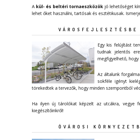
A
kül- és beltéri tornaeszközök
jó lehetőséget kí
lehet őket használni, tartósak és esztétikusak. Ismer
VÁROSFEJLESZTÉSBE 
Egy kis felújítást 
tudnak jelentős e
megfigyelhető, hogy 
Az általunk forgalma
sokféle igényt kiel
törekedtek a tervezők, hogy minden szempontból védelm
Ha ilyen új tárolókat képzelt az utcákra, vegye
kiegészítőinkről!
ÓVÁROSI KÖRNYEZETB