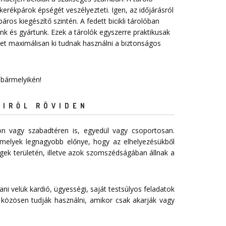
erékpárok épségét veszélyezteti. Igen, az időjárásról
ros kiegészítő szintén. A fedett bicikli tárolóban
nk és gyártunk. Ezek a tárolók egyszerre praktikusak
t maximálisan ki tudnak használni a biztonságos
 bármelyikén!
EIRŐL RÖVIDEN
n vagy szabadtéren is, egyedül vagy csoportosan.
melyek legnagyobb előnye, hogy az elhelyezésükből
égek területén, illetve azok szomszédságában állnak a
ani velük kardió, ügyességi, saját testsúlyos feladatok
 közösen tudják használni, amikor csak akarják vagy