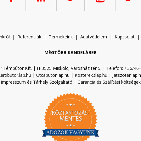
nkról
|
Referenciák
|
Termékeink
|
A
datvédelem
|
Kapcsolat
MÉGTÖBB KANDELÁBER
r Fémbútor Kft. | H-3525 Miskolc, Városház tér 5. | Telefon: +36/46
ertibutor.lap.hu
|
Utcabutor.lap.hu
|
Kozterek.tlap.hu
|
Jatszoter.lap.
Impresszum és Tárhely Szolgáltató
|
Garancia és Szállítási költségek