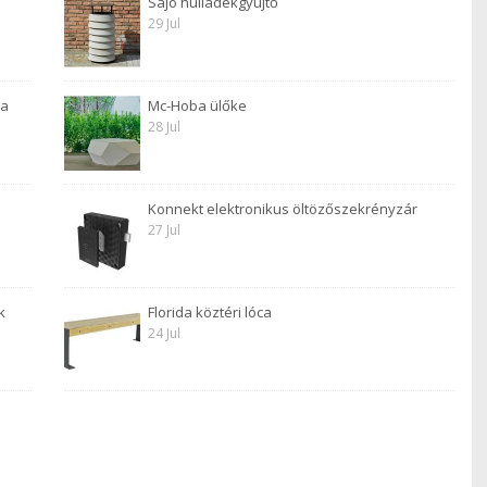
Sajó hulladékgyüjtő
29 Jul
 a
Mc-Hoba ülőke
28 Jul
Konnekt elektronikus öltözőszekrényzár
27 Jul
k
Florida köztéri lóca
24 Jul