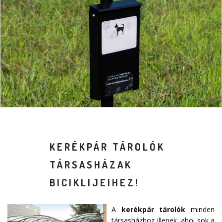
KERÉKPÁR TÁROLÓK
TÁRSASHÁZAK
BICIKLIJEIHEZ!
A
kerékpár tárolók
minden
társasházhoz illenek, ahol sok a