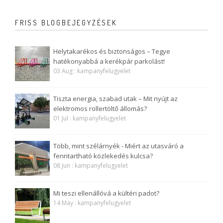
FRISS BLOGBEJEGYZÉSEK
Helytakarékos és biztonságos – Tegye
hatékonyabbá a kerékpár parkolást!
03 Aug : kampanyfelugyelet
Tiszta energia, szabad utak – Mit nyújt az
elektromos rollertöltő állomás?
01 Jul : kampanyfelugyelet
Több, mint szélárnyék - Miért az utasváró a
fenntartható közlekedés kulcsa?
08 Jun : kampanyfelugyelet
Mi teszi ellenállóvá a kültéri padot?
14 May : kampanyfelugyelet