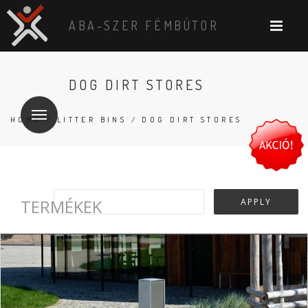
ABA-SZER FÉMBÚTOR
DOG DIRT STORES
HOME
/
LITTER BINS
/ DOG DIRT STORES
TERMÉKEK