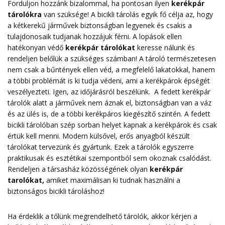
Forduljon hozzánk bizalommal, ha pontosan ilyen
kerékpár
tárolókra
van szüksége! A bicikli tárolás egyik fő célja az, hogy
a kétkerekű járművek biztonságban legyenek és csakis a
tulajdonosaik tudjanak hozzájuk férni. A lopások ellen
hatékonyan védő
kerékpár tárolókat
keresse nálunk és
rendeljen belőlük a szükséges számban! A tároló természetesen
nem csak a bűntények ellen véd, a megfelelő lakatokkal, hanem
a többi problémát is ki tudja védeni, ami a kerékpárok épségét
veszélyezteti. Igen, az időjárásról beszélünk. A fedett kerékpár
tárolók alatt a járművek nem áznak el, biztonságban van a váz
és az ülés is, de a többi kerékpáros kiegészítő szintén. A fedett
bicikli tárolóban szép sorban helyet kapnak a kerékpárok és csak
értük kell menni. Modern külsővel, erős anyagból készült
tárolókat tervezünk és gyártunk. Ezek a tárolók egyszerre
praktikusak és esztétikai szempontból sem okoznak csalódást.
Rendeljen a társasház közösségének olyan
kerékpár
tarolókat
,
amiket maximálisan ki tudnak használni a
biztonságos bicikli tároláshoz!
Ha érdeklik a tőlünk megrendelhető tárolók, akkor kérjen a