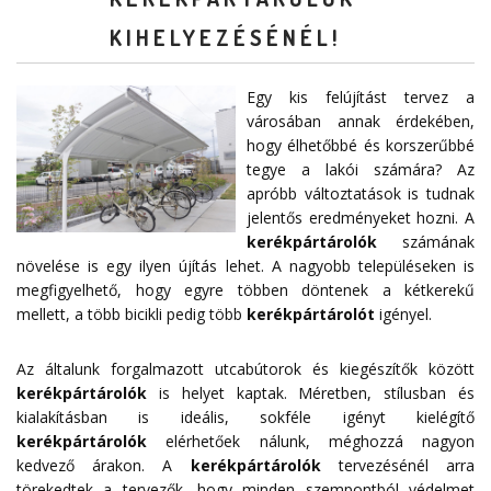
KIHELYEZÉSÉNÉL!
Egy kis felújítást tervez a
városában annak érdekében,
hogy élhetőbbé és korszerűbbé
tegye a lakói számára? Az
apróbb változtatások is tudnak
jelentős eredményeket hozni. A
kerékpártárolók
számának
növelése is egy ilyen újítás lehet. A nagyobb településeken is
megfigyelhető, hogy egyre többen döntenek a kétkerekű
mellett, a több bicikli pedig több
kerékpártárolót
igényel.
Az általunk forgalmazott utcabútorok és kiegészítők között
kerékpártárolók
is helyet kaptak. Méretben, stílusban és
kialakításban is ideális, sokféle igényt kielégítő
kerékpártárolók
elérhetőek nálunk, méghozzá nagyon
kedvező árakon. A
kerékpártárolók
tervezésénél arra
törekedtek a tervezők, hogy minden szempontból védelmet