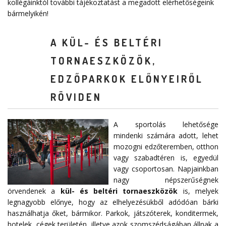
kollégáinktól további tájékoztatást a megadott elérhetőségeink
bármelyikén!
A KÜL- ÉS BELTÉRI
TORNAESZKÖZÖK,
EDZŐPARKOK ELŐNYEIRŐL
RÖVIDEN
A sportolás lehetősége
mindenki számára adott, lehet
mozogni edzőteremben, otthon
vagy szabadtéren is, egyedül
vagy csoportosan. Napjainkban
nagy népszerűségnek
örvendenek a
kül- és beltéri tornaeszközök
is, melyek
legnagyobb előnye, hogy az elhelyezésükből adódóan bárki
használhatja őket, bármikor. Parkok, játszóterek, konditermek,
hotelek, cégek területén, illetve azok szomszédságában állnak a