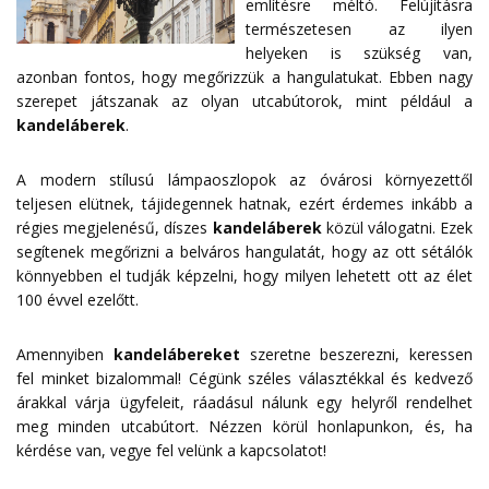
említésre méltó. Felújításra
természetesen az ilyen
helyeken is szükség van,
azonban fontos, hogy megőrizzük a hangulatukat. Ebben nagy
szerepet játszanak az olyan utcabútorok, mint például a
kandeláberek
.
A modern stílusú lámpaoszlopok az óvárosi környezettől
teljesen elütnek, tájidegennek hatnak, ezért érdemes inkább a
régies megjelenésű, díszes
kandeláberek
közül válogatni. Ezek
segítenek megőrizni a belváros hangulatát, hogy az ott sétálók
könnyebben el tudják képzelni, hogy milyen lehetett ott az élet
100 évvel ezelőtt.
Amennyiben
kandelábereket
szeretne beszerezni, keressen
fel minket bizalommal! Cégünk széles választékkal és kedvező
árakkal várja ügyfeleit, ráadásul nálunk egy helyről rendelhet
meg minden utcabútort. Nézzen körül honlapunkon, és, ha
kérdése van, vegye fel velünk a
kapcsolatot
!