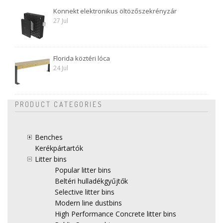
Konnekt elektronikus öltözőszekrényzár
27 Jul
Florida köztéri lóca
24 Jul
PRODUCT CATEGORIES
Benches
Kerékpártartók
Litter bins
Popular litter bins
Beltéri hulladékgyűjtők
Selective litter bins
Modern line dustbins
High Performance Concrete litter bins