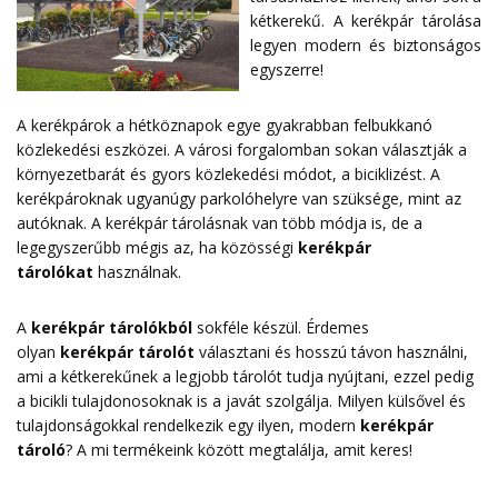
kétkerekű. A kerékpár tárolása
legyen modern és biztonságos
egyszerre!
A kerékpárok a hétköznapok egye gyakrabban felbukkanó
közlekedési eszközei. A városi forgalomban sokan választják a
környezetbarát és gyors közlekedési módot, a biciklizést. A
kerékpároknak ugyanúgy parkolóhelyre van szüksége, mint az
autóknak. A kerékpár tárolásnak van több módja is, de a
legegyszerűbb mégis az, ha közösségi
kerékpár
tárolókat
használnak.
A
kerékpár tárolókból
sokféle készül. Érdemes
olyan
kerékpár tárolót
választani és hosszú távon használni,
ami a kétkerekűnek a legjobb tárolót tudja nyújtani, ezzel pedig
a bicikli tulajdonosoknak is a javát szolgálja. Milyen külsővel és
tulajdonságokkal rendelkezik egy ilyen, modern
kerékpár
tároló
? A mi termékeink között megtalálja, amit keres!