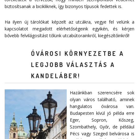
biztosítsanak a bicikliknek, így bizonyos típusok fedettek is.
Ha ilyen új tárolókat képzelt az utcákra, vegye fel velünk a
kapcsolatot megadott
elérhetőségeink
egyikén, és kérjen
bővebb felvilágosítást tőlünk utcabútorainkról, kiegészítőinkről!
ÓVÁROSI KÖRNYEZETBE A
LEGJOBB VÁLASZTÁS A
KANDELÁBER!
Hazánkban szerencsére sok
olyan város található, aminek
hangulatos óvárosa van.
Budapesten kívül jó példa erre
Eger, Sopron, Kőszeg,
Szombathely, Győr, de például
Pécs vagy Szeged belvárosa is