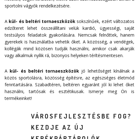
sportolni vágyók rendelkezésére.
A
kül- és beltéri tornaeszközök
sokszínűek, ezért változatos
edzőteret lehet összeállítani velük kardió, ügyességi, saját
testsúlyos feladatok gyakorlására. Nemcsak felnőttek, hanem
gyerekek is használatba vehetik őket. A közösség, a vendégek,
kollégák mind közösen tudják használni, amikor csak akarják
vagy alkalmuk nyílik rá, bizonyos helyeken térítésmentesen.
A
kül- és beltéri tornaeszközök
jó lehetőséget kínálnak a
közös sportolásra, közösség építésre, az egészséges életmód
fenntartására. Szabadtéren, beltéren egyaránt jól ki lehet őket
használni, tartósak és esztétikusak. Ismerje meg Ön is
termékeinket!
VÁROSFEJLESZTÉSBE FOG?
KEZDJE AZ ÚJ
KERÉKPÁRTÁROLÓK