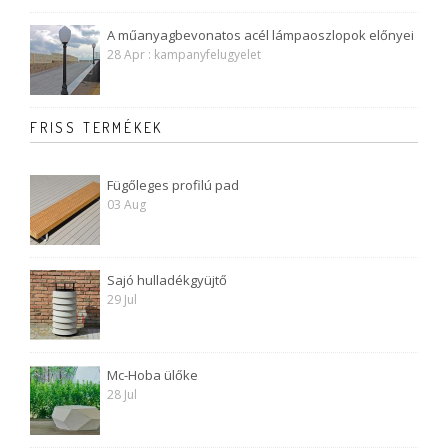
A műanyagbevonatos acél lámpaoszlopok előnyei
28 Apr : kampanyfelugyelet
FRISS TERMÉKEK
Fügőleges profilú pad
03 Aug
Sajó hulladékgyüjtő
29 Jul
Mc-Hoba ülőke
28 Jul