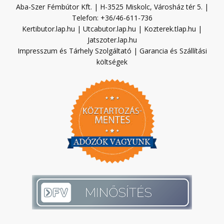
Aba-Szer Fémbútor Kft. | H-3525 Miskolc, Városház tér 5. |
Telefon: +36/46-611-736
Kertibutor.lap.hu
|
Utcabutor.lap.hu
|
Kozterek.tlap.hu
|
Jatszoter.lap.hu
Impresszum és Tárhely Szolgáltató
|
Garancia és Szállítási
költségek