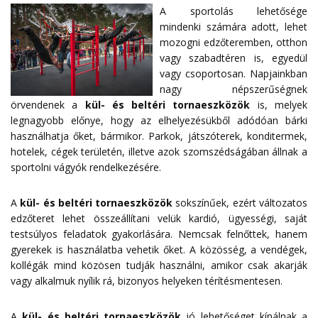
A sportolás lehetősége
mindenki számára adott, lehet
mozogni edzőteremben, otthon
vagy szabadtéren is, egyedül
vagy csoportosan. Napjainkban
nagy népszerűségnek
örvendenek a
kül- és beltéri tornaeszközök
is, melyek
legnagyobb előnye, hogy az elhelyezésükből adódóan bárki
használhatja őket, bármikor. Parkok, játszóterek, konditermek,
hotelek, cégek területén, illetve azok szomszédságában állnak a
sportolni vágyók rendelkezésére.
A
kül- és beltéri tornaeszközök
sokszínűek, ezért változatos
edzőteret lehet összeállítani velük kardió, ügyességi, saját
testsúlyos feladatok gyakorlására. Nemcsak felnőttek, hanem
gyerekek is használatba vehetik őket. A közösség, a vendégek,
kollégák mind közösen tudják használni, amikor csak akarják
vagy alkalmuk nyílik rá, bizonyos helyeken térítésmentesen.
A
kül- és beltéri tornaeszközök
jó lehetőséget kínálnak a