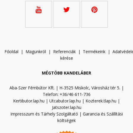
Főoldal
|
Magunkról
|
Referenciák
|
Termékeink
|
A
datvéde
kérése
MÉGTÖBB KANDELÁBER
Aba-Szer Fémbútor Kft. | H-3525 Miskolc, Városház tér 5. |
Telefon: +36/46-611-736
Kertibutor.lap.hu
|
Utcabutor.lap.hu
|
Kozterek.tlap.hu
|
Jatszoter.lap.hu
Impresszum és Tárhely Szolgáltató
|
Garancia és Szállítási
költségek