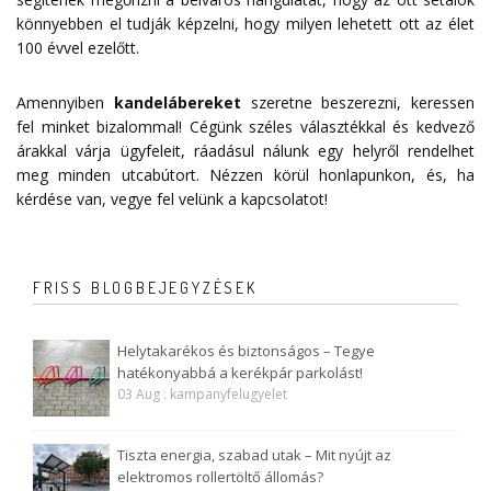
könnyebben el tudják képzelni, hogy milyen lehetett ott az élet
100 évvel ezelőtt.
Amennyiben
kandelábereket
szeretne beszerezni, keressen
fel minket bizalommal! Cégünk széles választékkal és kedvező
árakkal várja ügyfeleit, ráadásul nálunk egy helyről rendelhet
meg minden utcabútort. Nézzen körül honlapunkon, és, ha
kérdése van, vegye fel velünk a
kapcsolatot
!
FRISS BLOGBEJEGYZÉSEK
Helytakarékos és biztonságos – Tegye
hatékonyabbá a kerékpár parkolást!
03 Aug : kampanyfelugyelet
Tiszta energia, szabad utak – Mit nyújt az
elektromos rollertöltő állomás?