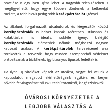
növelése is egy ilyen újítás lehet. A nagyobb településeken is
megfigyelhető, hogy egyre többen döntenek a kétkerekű
mellett, a több bicikli pedig több
kerékpártárolót
igényel.
Az általunk forgalmazott utcabútorok és kiegészítők között
kerékpártárolók
is helyet kaptak. Méretben, stílusban és
kialakításban is ideális, sokféle igényt kielégítő
kerékpártárolók
elérhetőek nálunk, méghozzá nagyon
kedvező árakon. A
kerékpártárolók
tervezésénél arra
törekedtek a tervezők, hogy minden szempontból védelmet
biztosítsanak a bicikliknek, így bizonyos típusok fedettek is.
Ha ilyen új tárolókat képzelt az utcákra, vegye fel velünk a
kapcsolatot megadott
elérhetőségeink
egyikén, és kérjen
bővebb felvilágosítást tőlünk utcabútorainkról, kiegészítőinkről!
ÓVÁROSI KÖRNYEZETBE A
LEGJOBB VÁLASZTÁS A