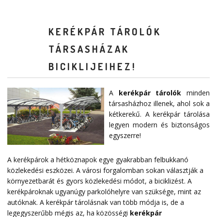
KERÉKPÁR TÁROLÓK
TÁRSASHÁZAK
BICIKLIJEIHEZ!
A
kerékpár tárolók
minden
társasházhoz illenek, ahol sok a
kétkerekű. A kerékpár tárolása
legyen modern és biztonságos
egyszerre!
A kerékpárok a hétköznapok egye gyakrabban felbukkanó
közlekedési eszközei. A városi forgalomban sokan választják a
környezetbarát és gyors közlekedési módot, a biciklizést. A
kerékpároknak ugyanúgy parkolóhelyre van szüksége, mint az
autóknak. A kerékpár tárolásnak van több módja is, de a
legegyszerűbb mégis az, ha közösségi
kerékpár