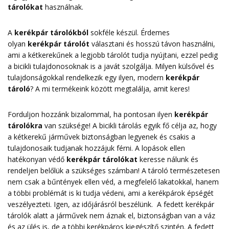
tárolókat
használnak.
A
kerékpár tárolókból
sokféle készül. Érdemes
olyan
kerékpár tárolót
választani és hosszú távon használni,
ami a kétkerekűnek a legjobb tárolót tudja nyújtani, ezzel pedig
a bicikli tulajdonosoknak is a javát szolgálja. Milyen külsővel és
tulajdonságokkal rendelkezik egy ilyen, modern
kerékpár
tároló
? A mi termékeink között megtalálja, amit keres!
Forduljon hozzánk bizalommal, ha pontosan ilyen
kerékpár
tárolókra
van szüksége! A bicikli tárolás egyik fő célja az, hogy
a kétkerekű járművek biztonságban legyenek és csakis a
tulajdonosaik tudjanak hozzájuk férni. A lopások ellen
hatékonyan védő
kerékpár tárolókat
keresse nálunk és
rendeljen belőlük a szükséges számban! A tároló természetesen
nem csak a bűntények ellen véd, a megfelelő lakatokkal, hanem
a többi problémát is ki tudja védeni, ami a kerékpárok épségét
veszélyezteti. Igen, az időjárásról beszélünk. A fedett kerékpár
tárolók alatt a járművek nem áznak el, biztonságban van a váz
és az ülés is, de a többi kerékpáros kiegészítő szintén. A fedett