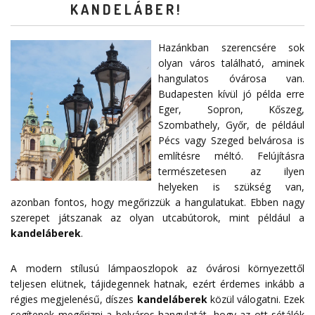
KANDELÁBER!
Hazánkban szerencsére sok
olyan város található, aminek
hangulatos óvárosa van.
Budapesten kívül jó példa erre
Eger, Sopron, Kőszeg,
Szombathely, Győr, de például
Pécs vagy Szeged belvárosa is
említésre méltó. Felújításra
természetesen az ilyen
helyeken is szükség van,
azonban fontos, hogy megőrizzük a hangulatukat. Ebben nagy
szerepet játszanak az olyan utcabútorok, mint például a
kandeláberek
.
A modern stílusú lámpaoszlopok az óvárosi környezettől
teljesen elütnek, tájidegennek hatnak, ezért érdemes inkább a
régies megjelenésű, díszes
kandeláberek
közül válogatni. Ezek
segítenek megőrizni a belváros hangulatát, hogy az ott sétálók