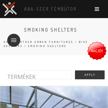
ABA-SZER FÉMBÚTOR
SMOKING SHELTERS
HOME
/
OTHER URBAN FURNITURES
/
BIKE
SHELTERS
/ SMOKING SHELTERS
TERMÉKEK