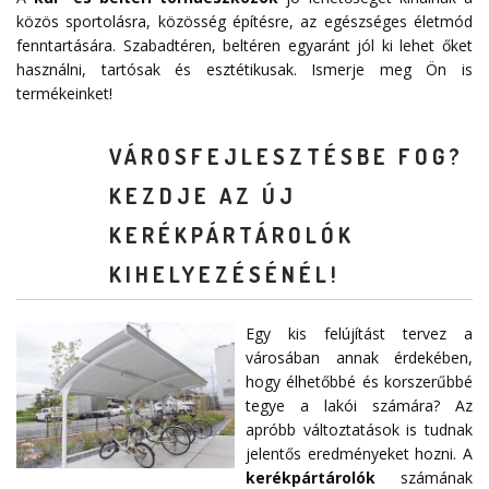
közös sportolásra, közösség építésre, az egészséges életmód
fenntartására. Szabadtéren, beltéren egyaránt jól ki lehet őket
használni, tartósak és esztétikusak. Ismerje meg Ön is
termékeinket!
VÁROSFEJLESZTÉSBE FOG?
KEZDJE AZ ÚJ
KERÉKPÁRTÁROLÓK
KIHELYEZÉSÉNÉL!
Egy kis felújítást tervez a
városában annak érdekében,
hogy élhetőbbé és korszerűbbé
tegye a lakói számára? Az
apróbb változtatások is tudnak
jelentős eredményeket hozni. A
kerékpártárolók
számának