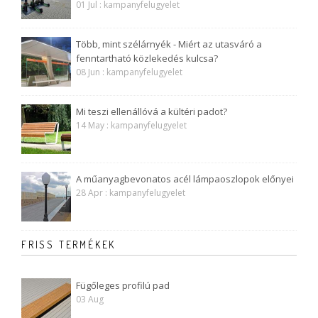
01 Jul : kampanyfelugyelet
Több, mint szélárnyék - Miért az utasváró a
fenntartható közlekedés kulcsa?
08 Jun : kampanyfelugyelet
Mi teszi ellenállóvá a kültéri padot?
14 May : kampanyfelugyelet
A műanyagbevonatos acél lámpaoszlopok előnyei
28 Apr : kampanyfelugyelet
FRISS TERMÉKEK
Fügőleges profilú pad
03 Aug