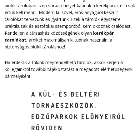
bicikli tárolóban szép sorban helyet kapnak a kerékpárok és csak
értük kell menni. Modern külsővel, erős anyagból készült
tárolókat tervezünk és gyártunk. Ezek a tárolók egyszerre
praktikusak és esztétikai szempontból sem okoznak csalódást.
Rendeljen a társasház közösségének olyan
kerékpár
tarolókat
,
amiket maximálisan ki tudnak használni a
biztonságos bicikli tároláshoz!
Ha érdeklik a tőlünk megrendelhető tárolók, akkor kérjen a
kollégáinktól további tájékoztatást a megadott elérhetőségeink
bármelyikén!
A KÜL- ÉS BELTÉRI
TORNAESZKÖZÖK,
EDZŐPARKOK ELŐNYEIRŐL
RÖVIDEN