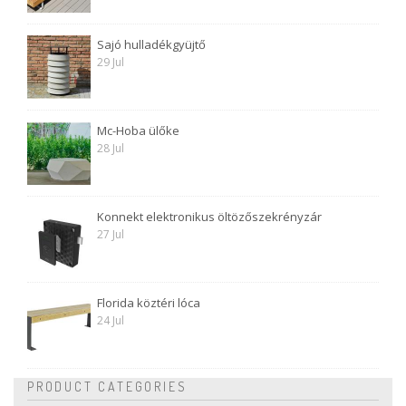
Sajó hulladékgyüjtő
29 Jul
Mc-Hoba ülőke
28 Jul
Konnekt elektronikus öltözőszekrényzár
27 Jul
Florida köztéri lóca
24 Jul
PRODUCT CATEGORIES