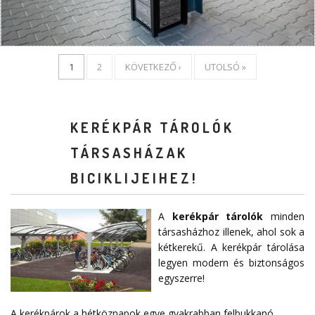
1
2
KÖVETKEZŐ ›
UTOLSÓ »
KERÉKPÁR TÁROLÓK
TÁRSASHÁZAK
BICIKLIJEIHEZ!
A
kerékpár tárolók
minden
társasházhoz illenek, ahol sok a
kétkerekű. A kerékpár tárolása
legyen modern és biztonságos
egyszerre!
A kerékpárok a hétköznapok egye gyakrabban felbukkanó