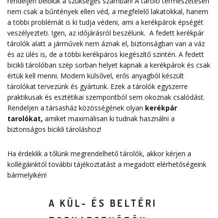
rendeljen belőlük a szükséges számban! A tároló természetesen
nem csak a bűntények ellen véd, a megfelelő lakatokkal, hanem
a többi problémát is ki tudja védeni, ami a kerékpárok épségét
veszélyezteti. Igen, az időjárásról beszélünk. A fedett kerékpár
tárolók alatt a járművek nem áznak el, biztonságban van a váz
és az ülés is, de a többi kerékpáros kiegészítő szintén. A fedett
bicikli tárolóban szép sorban helyet kapnak a kerékpárok és csak
értük kell menni. Modern külsővel, erős anyagból készült
tárolókat tervezünk és gyártunk. Ezek a tárolók egyszerre
praktikusak és esztétikai szempontból sem okoznak csalódást.
Rendeljen a társasház közösségének olyan
kerékpár
tarolókat
,
amiket maximálisan ki tudnak használni a
biztonságos bicikli tároláshoz!
Ha érdeklik a tőlünk megrendelhető tárolók, akkor kérjen a
kollégáinktól további tájékoztatást a megadott elérhetőségeink
bármelyikén!
A KÜL- ÉS BELTÉRI