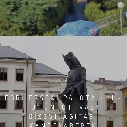
EGRI ÉRSEKI PALOTA - 1H-
O1 ÖNTÖTTVAS
DÍSZVILÁGÍTÁSI
KANDELÁBEREK