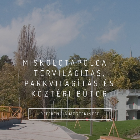
MISKOLCTAPOLCA -
TÉRVILÁGÍTÁS,
PARKVILÁGÍTÁS ÉS
KÖZTÉRI BÚTOR
REFERENCIA MEGTEKINÉSE