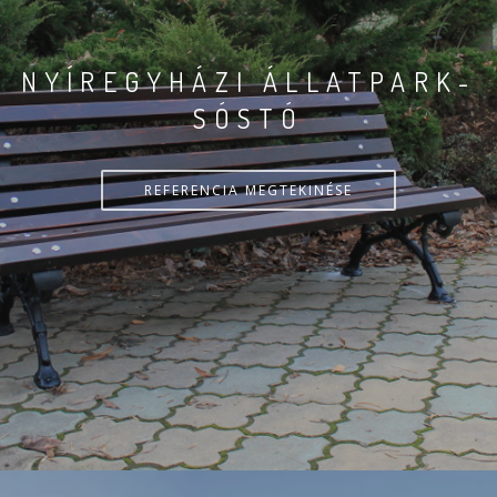
NYÍREGYHÁZI ÁLLATPARK-
SÓSTÓ
REFERENCIA MEGTEKINÉSE