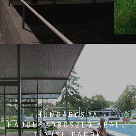
HUNGAROSPA
HAJDÚSZOBOSZLÓ ABAÚJ
TÍPUSÚ PADOK