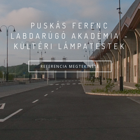
PUSKÁS FERENC
LABDARÚGÓ AKADÉMIA -
KÜLTÉRI LÁMPATESTEK
REFERENCIA MEGTEKINÉSE