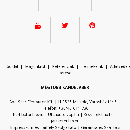
Főoldal
|
Magunkról
|
Referenciák
|
Termékeink
|
A
datvéde
kérése
MÉGTÖBB KANDELÁBER
Aba-Szer Fémbútor Kft. | H-3525 Miskolc, Városház tér 5. |
Telefon: +36/46-611-736
Kertibutor.lap.hu
|
Utcabutor.lap.hu
|
Kozterek.tlap.hu
|
Jatszoter.lap.hu
Impresszum és Tárhely Szolgáltató
|
Garancia és Szállítási