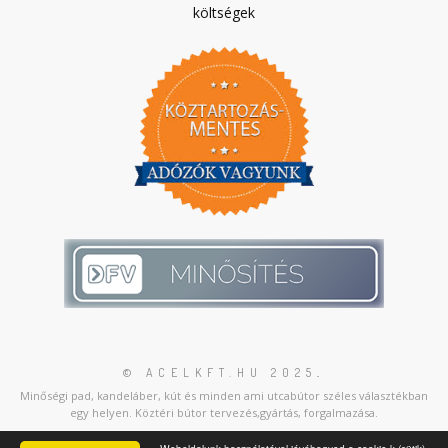
költségek
© ACELKFT.HU 2025
.
Minőségi pad, kandeláber, kút és minden ami utcabútor széles választékban
egy helyen. Köztéri bútor tervezés,gyártás, forgalmazása.