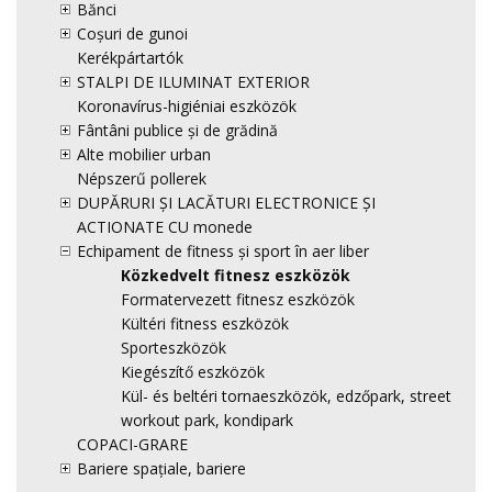
Bănci
Coșuri de gunoi
Kerékpártartók
STALPI DE ILUMINAT EXTERIOR
Koronavírus-higiéniai eszközök
Fântâni publice și de grădină
Alte mobilier urban
Népszerű pollerek
DUPĂRURI ȘI LACĂTURI ELECTRONICE ȘI
ACTIONATE CU monede
Echipament de fitness și sport în aer liber
Közkedvelt fitnesz eszközök
Formatervezett fitnesz eszközök
Kültéri fitness eszközök
Sporteszközök
Kiegészítő eszközök
Kül- és beltéri tornaeszközök, edzőpark, street
workout park, kondipark
COPACI-GRARE
Bariere spațiale, bariere