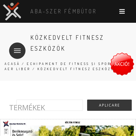
ABA-SZER FÉMBÚTOR
KÖZKEDVELT FITNESZ
ESZKÖZÖK
ACASĂ
/
ECHIPAMENT DE FITNESS ȘI SPORT ÎN
AER LIBER
/ KÖZKEDVELT FITNESZ ESZKÖZÖK
TERMÉKEK