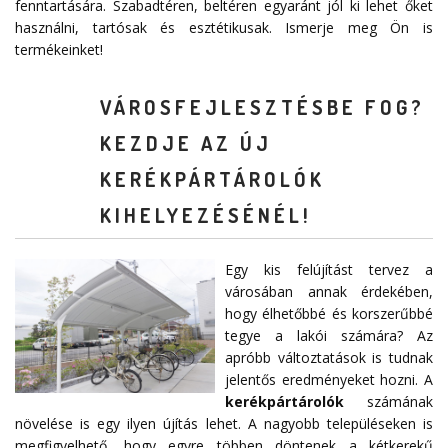
fenntartására. Szabadtéren, beltéren egyaránt jól ki lehet őket
használni, tartósak és esztétikusak. Ismerje meg Ön is
termékeinket!
VÁROSFEJLESZTÉSBE FOG?
KEZDJE AZ ÚJ
KERÉKPÁRTÁROLÓK
KIHELYEZÉSÉNÉL!
Egy kis felújítást tervez a
városában annak érdekében,
hogy élhetőbbé és korszerűbbé
tegye a lakói számára? Az
apróbb változtatások is tudnak
jelentős eredményeket hozni. A
kerékpártárolók
számának
növelése is egy ilyen újítás lehet. A nagyobb településeken is
megfigyelhető, hogy egyre többen döntenek a kétkerekű