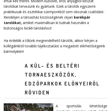
értük kell menni. Modern külsővel, erős anyagból készült
tárolókat tervezünk és gyártunk. Ezek a tárolók egyszerre
praktikusak és esztétikai szempontból sem okoznak csalódást.
Rendeljen a társasház közösségének olyan
kerékpár
tarolókat
,
amiket maximálisan ki tudnak használni a
biztonságos bicikli tároláshoz!
Ha érdeklik a tőlünk megrendelhető tárolók, akkor kérjen a
kollégáinktól további tájékoztatást a megadott elérhetőségeink
bármelyikén!
A KÜL- ÉS BELTÉRI
TORNAESZKÖZÖK,
EDZŐPARKOK ELŐNYEIRŐL
RÖVIDEN
A sportolás lehetősége