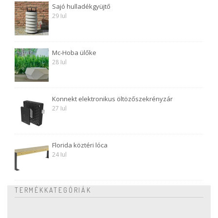
Sajó hulladékgyüjtő
29 Iul
Mc-Hoba ülőke
28 Iul
Konnekt elektronikus öltözőszekrényzár
27 Iul
Florida köztéri lóca
24 Iul
TERMÉKKATEGÓRIÁK