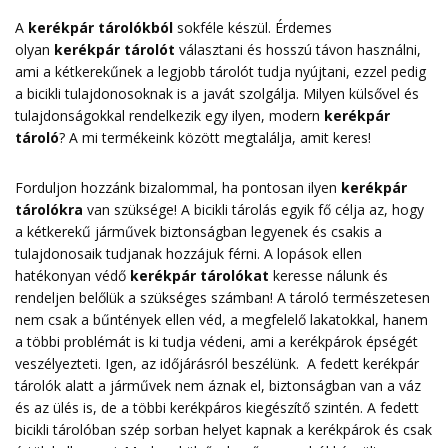
A
kerékpár tárolókból
sokféle készül. Érdemes
olyan
kerékpár tárolót
választani és hosszú távon használni,
ami a kétkerekűnek a legjobb tárolót tudja nyújtani, ezzel pedig
a bicikli tulajdonosoknak is a javát szolgálja. Milyen külsővel és
tulajdonságokkal rendelkezik egy ilyen, modern
kerékpár
tároló
? A mi termékeink között megtalálja, amit keres!
Forduljon hozzánk bizalommal, ha pontosan ilyen
kerékpár
tárolókra
van szüksége! A bicikli tárolás egyik fő célja az, hogy
a kétkerekű járművek biztonságban legyenek és csakis a
tulajdonosaik tudjanak hozzájuk férni. A lopások ellen
hatékonyan védő
kerékpár tárolókat
keresse nálunk és
rendeljen belőlük a szükséges számban! A tároló természetesen
nem csak a bűntények ellen véd, a megfelelő lakatokkal, hanem
a többi problémát is ki tudja védeni, ami a kerékpárok épségét
veszélyezteti. Igen, az időjárásról beszélünk. A fedett kerékpár
tárolók alatt a járművek nem áznak el, biztonságban van a váz
és az ülés is, de a többi kerékpáros kiegészítő szintén. A fedett
bicikli tárolóban szép sorban helyet kapnak a kerékpárok és csak