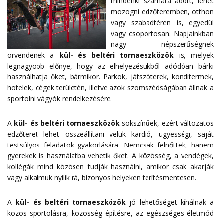
mindenki számára adott, lehet
mozogni edzőteremben, otthon
vagy szabadtéren is, egyedül
vagy csoportosan. Napjainkban
nagy népszerűségnek
örvendenek a
kül- és beltéri tornaeszközök
is, melyek
legnagyobb előnye, hogy az elhelyezésükből adódóan bárki
használhatja őket, bármikor. Parkok, játszóterek, konditermek,
hotelek, cégek területén, illetve azok szomszédságában állnak a
sportolni vágyók rendelkezésére.
A
kül- és beltéri tornaeszközök
sokszínűek, ezért változatos
edzőteret lehet összeállítani velük kardió, ügyességi, saját
testsúlyos feladatok gyakorlására. Nemcsak felnőttek, hanem
gyerekek is használatba vehetik őket. A közösség, a vendégek,
kollégák mind közösen tudják használni, amikor csak akarják
vagy alkalmuk nyílik rá, bizonyos helyeken térítésmentesen.
A
kül- és beltéri tornaeszközök
jó lehetőséget kínálnak a
közös sportolásra, közösség építésre, az egészséges életmód