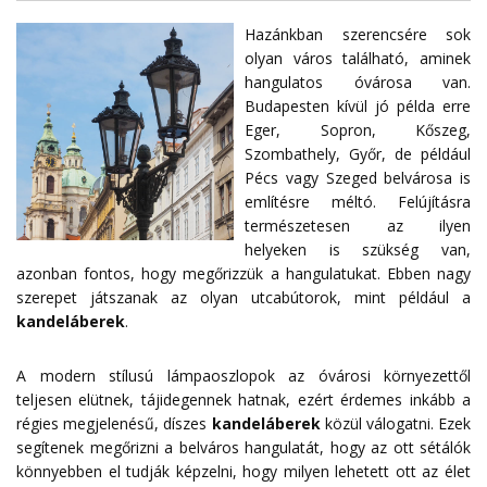
Hazánkban szerencsére sok
olyan város található, aminek
hangulatos óvárosa van.
Budapesten kívül jó példa erre
Eger, Sopron, Kőszeg,
Szombathely, Győr, de például
Pécs vagy Szeged belvárosa is
említésre méltó. Felújításra
természetesen az ilyen
helyeken is szükség van,
azonban fontos, hogy megőrizzük a hangulatukat. Ebben nagy
szerepet játszanak az olyan utcabútorok, mint például a
kandeláberek
.
A modern stílusú lámpaoszlopok az óvárosi környezettől
teljesen elütnek, tájidegennek hatnak, ezért érdemes inkább a
régies megjelenésű, díszes
kandeláberek
közül válogatni. Ezek
segítenek megőrizni a belváros hangulatát, hogy az ott sétálók
könnyebben el tudják képzelni, hogy milyen lehetett ott az élet