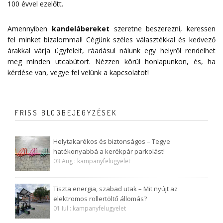
100 évvel ezelőtt.
Amennyiben
kandelábereket
szeretne beszerezni, keressen
fel minket bizalommal! Cégünk széles választékkal és kedvező
árakkal várja ügyfeleit, ráadásul nálunk egy helyről rendelhet
meg minden utcabútort. Nézzen körül honlapunkon, és, ha
kérdése van, vegye fel velünk a
kapcsolatot
!
FRISS BLOGBEJEGYZÉSEK
Helytakarékos és biztonságos – Tegye
hatékonyabbá a kerékpár parkolást!
03 Aug : kampanyfelugyelet
Tiszta energia, szabad utak – Mit nyújt az
elektromos rollertöltő állomás?
01 Iul : kampanyfelugyelet