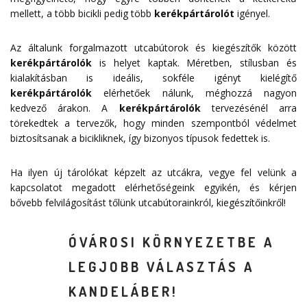
mellett, a több bicikli pedig több
kerékpártárolót
igényel.
Az általunk forgalmazott utcabútorok és kiegészítők között
kerékpártárolók
is helyet kaptak. Méretben, stílusban és
kialakításban is ideális, sokféle igényt kielégítő
kerékpártárolók
elérhetőek nálunk, méghozzá nagyon
kedvező árakon. A
kerékpártárolók
tervezésénél arra
törekedtek a tervezők, hogy minden szempontból védelmet
biztosítsanak a bicikliknek, így bizonyos típusok fedettek is.
Ha ilyen új tárolókat képzelt az utcákra, vegye fel velünk a
kapcsolatot megadott
elérhetőségeink
egyikén, és kérjen
bővebb felvilágosítást tőlünk utcabútorainkról, kiegészítőinkről!
ÓVÁROSI KÖRNYEZETBE A
LEGJOBB VÁLASZTÁS A
KANDELÁBER!