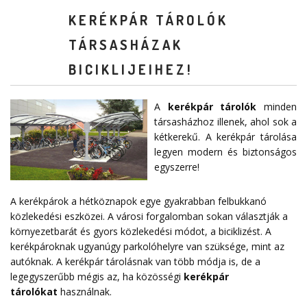
KERÉKPÁR TÁROLÓK
TÁRSASHÁZAK
BICIKLIJEIHEZ!
A
kerékpár tárolók
minden
társasházhoz illenek, ahol sok a
kétkerekű. A kerékpár tárolása
legyen modern és biztonságos
egyszerre!
A kerékpárok a hétköznapok egye gyakrabban felbukkanó
közlekedési eszközei. A városi forgalomban sokan választják a
környezetbarát és gyors közlekedési módot, a biciklizést. A
kerékpároknak ugyanúgy parkolóhelyre van szüksége, mint az
autóknak. A kerékpár tárolásnak van több módja is, de a
legegyszerűbb mégis az, ha közösségi
kerékpár
tárolókat
használnak.