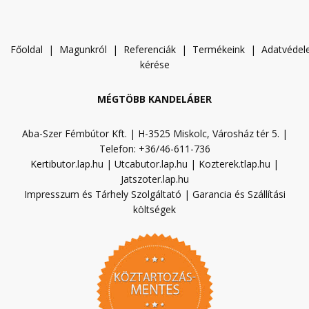
Főoldal
|
Magunkról
|
Referenciák
|
Termékeink
|
A
datvéde
kérése
MÉGTÖBB KANDELÁBER
Aba-Szer Fémbútor Kft. | H-3525 Miskolc, Városház tér 5. |
Telefon: +36/46-611-736
Kertibutor.lap.hu
|
Utcabutor.lap.hu
|
Kozterek.tlap.hu
|
Jatszoter.lap.hu
Impresszum és Tárhely Szolgáltató
|
Garancia és Szállítási
költségek