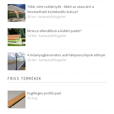
Több, mint szélárnyék - Miért az utasváró a
fenntartható közlekedés kulcsa?
08 Iun : kampanyfelugyelet
Mi teszi ellenállóvá a kültéri padot?
14 Mai : kampanyfelugyelet
A műanyagbevonatos acél lámpaoszlopok előnyei
28 Apr : kampanyfelugyelet
FRISS TERMÉKEK
Fügőleges profilú pad
03 Aug