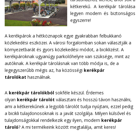
kétkerekű. A kerékpár tárolása
legyen modern és biztonságos
egyszerre!
A kerékpárok a hétköznapok egye gyakrabban felbukkanó
közlekedési eszközei. A városi forgalomban sokan választják a
környezetbarát és gyors közlekedési módot, a biciklizést. A
kerékpároknak ugyanúgy parkolóhelyre van szüksége, mint az
autóknak. A kerékpár tárolásnak van több módja is, de a
legegyszerűbb mégis az, ha közösségi
kerékpár
tárolókat
használnak.
A
kerékpár tárolókból
sokféle készül. Érdemes
olyan
kerékpár tárolót
választani és hosszú távon használni,
ami a kétkerekűnek a legjobb tárolót tudja nyújtani, ezzel pedig
a bicikli tulajdonosoknak is a javát szolgálja. Milyen külsővel és
tulajdonságokkal rendelkezik egy ilyen, modern
kerékpár
tároló
? A mi termékeink között megtalálja, amit keres!