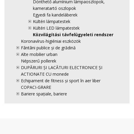
Dönthető alumínium lámpaoszlopok,
kameratartó oszlopok
Egyedi fa kandeláberek
Kültéri lámpatestek
Kültéri LED lámpatestek
Közvilágítási távfelügyeleti rendszer
Koronavírus-higiéniai eszközök
Fântâni publice și de grădină
Alte mobilier urban
Népszerű pollerek
DUPĂRURI ȘI LACĂTURI ELECTRONICE ȘI
ACTIONATE CU monede
Echipament de fitness și sport în aer liber
COPACI-GRARE
Bariere spațiale, bariere