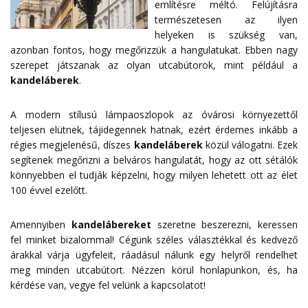
említésre méltó. Felújításra
természetesen az ilyen
helyeken is szükség van,
azonban fontos, hogy megőrizzük a hangulatukat. Ebben nagy
szerepet játszanak az olyan utcabútorok, mint például a
kandeláberek
.
A modern stílusú lámpaoszlopok az óvárosi környezettől
teljesen elütnek, tájidegennek hatnak, ezért érdemes inkább a
régies megjelenésű, díszes
kandeláberek
közül válogatni. Ezek
segítenek megőrizni a belváros hangulatát, hogy az ott sétálók
könnyebben el tudják képzelni, hogy milyen lehetett ott az élet
100 évvel ezelőtt.
Amennyiben
kandelábereket
szeretne beszerezni, keressen
fel minket bizalommal! Cégünk széles választékkal és kedvező
árakkal várja ügyfeleit, ráadásul nálunk egy helyről rendelhet
meg minden utcabútort. Nézzen körül honlapunkon, és, ha
kérdése van, vegye fel velünk a
kapcsolatot
!