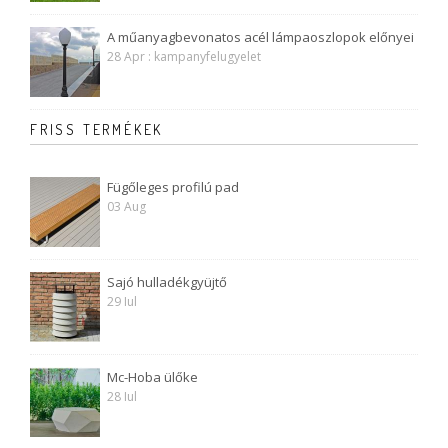
A műanyagbevonatos acél lámpaoszlopok előnyei
28 Apr : kampanyfelugyelet
FRISS TERMÉKEK
Fügőleges profilú pad
03 Aug
Sajó hulladékgyüjtő
29 Iul
Mc-Hoba ülőke
28 Iul