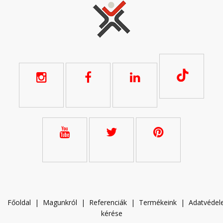
Főoldal
|
Magunkról
|
Referenciák
|
Termékeink
|
A
datvéde
kérése