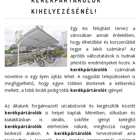
KIHELYEZÉSÉNÉL!
Egy kis felújítást tervez a
városában annak érdekében,
hogy élhetőbbé és korszerűbbé
tegye a lakói számára? Az
apróbb változtatások is tudnak
jelentős eredményeket hozni. A
kerékpártárolók
számának
növelése is egy ilyen újítás lehet. A nagyobb településeken is
megfigyelhető, hogy egyre többen döntenek a kétkerekű
mellett, a több bicikli pedig több
kerékpártárolót
igényel.
Az általunk forgalmazott utcabútorok és kiegészítők között
kerékpártárolók
is helyet kaptak. Méretben, stílusban és
kialakításban is ideális, sokféle igényt kielégítő
kerékpártárolók
elérhetőek nálunk, méghozzá nagyon
kedvező árakon. A
kerékpártárolók
tervezésénél arra