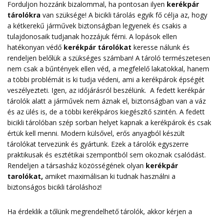
Forduljon hozzánk bizalommal, ha pontosan ilyen
kerékpár
tárolókra
van szüksége! A bicikli tárolás egyik fő célja az, hogy
a kétkerekű járművek biztonságban legyenek és csakis a
tulajdonosaik tudjanak hozzájuk férni. A lopások ellen
hatékonyan védő
kerékpár tárolókat
keresse nálunk és
rendeljen belőlük a szükséges számban! A tároló természetesen
nem csak a bűntények ellen véd, a megfelelő lakatokkal, hanem
a többi problémát is ki tudja védeni, ami a kerékpárok épségét
veszélyezteti. Igen, az időjárásról beszélünk. A fedett kerékpár
tárolók alatt a járművek nem áznak el, biztonságban van a váz
és az ülés is, de a többi kerékpáros kiegészítő szintén. A fedett
bicikli tárolóban szép sorban helyet kapnak a kerékpárok és csak
értük kell menni. Modern külsővel, erős anyagból készült
tárolókat tervezünk és gyártunk. Ezek a tárolók egyszerre
praktikusak és esztétikai szempontból sem okoznak csalódást.
Rendeljen a társasház közösségének olyan
kerékpár
tarolókat
,
amiket maximálisan ki tudnak használni a
biztonságos bicikli tároláshoz!
Ha érdeklik a tőlünk megrendelhető tárolók, akkor kérjen a