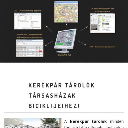
KERÉKPÁR TÁROLÓK
TÁRSASHÁZAK
BICIKLIJEIHEZ!
A
kerékpár tárolók
minden
társasházhoz illenek, ahol sok a