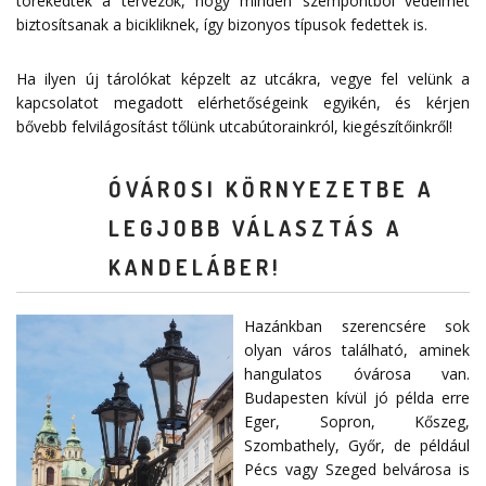
törekedtek a tervezők, hogy minden szempontból védelmet
biztosítsanak a bicikliknek, így bizonyos típusok fedettek is.
Ha ilyen új tárolókat képzelt az utcákra, vegye fel velünk a
kapcsolatot megadott
elérhetőségeink
egyikén, és kérjen
bővebb felvilágosítást tőlünk utcabútorainkról, kiegészítőinkről!
ÓVÁROSI KÖRNYEZETBE A
LEGJOBB VÁLASZTÁS A
KANDELÁBER!
Hazánkban szerencsére sok
olyan város található, aminek
hangulatos óvárosa van.
Budapesten kívül jó példa erre
Eger, Sopron, Kőszeg,
Szombathely, Győr, de például
Pécs vagy Szeged belvárosa is