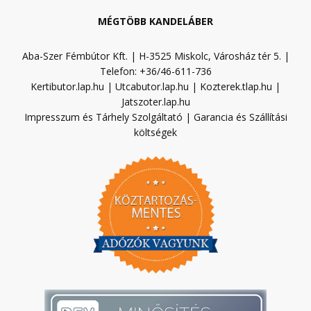
MÉGTÖBB KANDELÁBER
Aba-Szer Fémbútor Kft. | H-3525 Miskolc, Városház tér 5. |
Telefon: +36/46-611-736
Kertibutor.lap.hu
|
Utcabutor.lap.hu
|
Kozterek.tlap.hu
|
Jatszoter.lap.hu
Impresszum és Tárhely Szolgáltató
|
Garancia és Szállítási
költségek