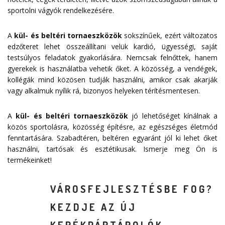
sportolni vágyók rendelkezésére.
A
kül- és beltéri tornaeszközök
sokszínűek, ezért változatos
edzőteret lehet összeállítani velük kardió, ügyességi, saját
testsúlyos feladatok gyakorlására. Nemcsak felnőttek, hanem
gyerekek is használatba vehetik őket. A közösség, a vendégek,
kollégák mind közösen tudják használni, amikor csak akarják
vagy alkalmuk nyílik rá, bizonyos helyeken térítésmentesen.
A
kül- és beltéri tornaeszközök
jó lehetőséget kínálnak a
közös sportolásra, közösség építésre, az egészséges életmód
fenntartására. Szabadtéren, beltéren egyaránt jól ki lehet őket
használni, tartósak és esztétikusak. Ismerje meg Ön is
termékeinket!
VÁROSFEJLESZTÉSBE FOG?
KEZDJE AZ ÚJ
KERÉKPÁRTÁROLÓK