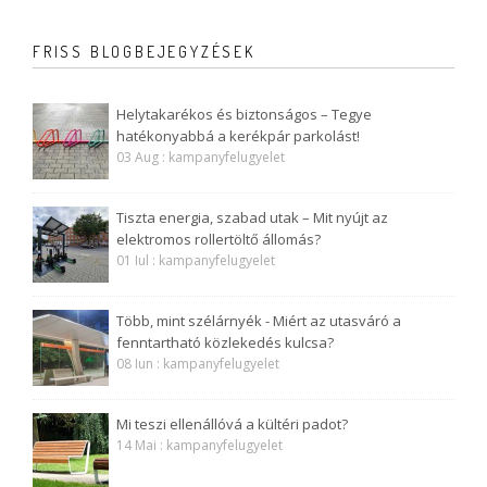
FRISS BLOGBEJEGYZÉSEK
Helytakarékos és biztonságos – Tegye
hatékonyabbá a kerékpár parkolást!
03 Aug : kampanyfelugyelet
Tiszta energia, szabad utak – Mit nyújt az
elektromos rollertöltő állomás?
01 Iul : kampanyfelugyelet
Több, mint szélárnyék - Miért az utasváró a
fenntartható közlekedés kulcsa?
08 Iun : kampanyfelugyelet
Mi teszi ellenállóvá a kültéri padot?
14 Mai : kampanyfelugyelet