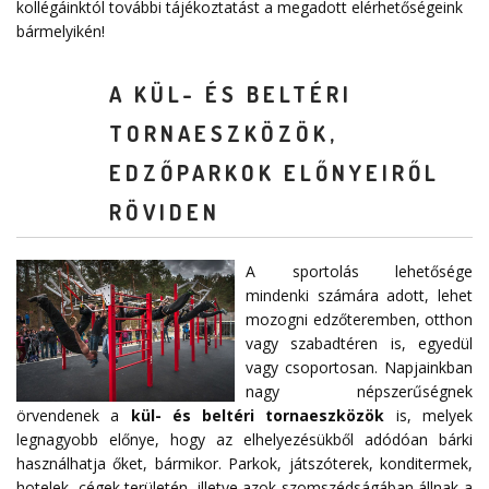
kollégáinktól további tájékoztatást a megadott elérhetőségeink
bármelyikén!
A KÜL- ÉS BELTÉRI
TORNAESZKÖZÖK,
EDZŐPARKOK ELŐNYEIRŐL
RÖVIDEN
A sportolás lehetősége
mindenki számára adott, lehet
mozogni edzőteremben, otthon
vagy szabadtéren is, egyedül
vagy csoportosan. Napjainkban
nagy népszerűségnek
örvendenek a
kül- és beltéri tornaeszközök
is, melyek
legnagyobb előnye, hogy az elhelyezésükből adódóan bárki
használhatja őket, bármikor. Parkok, játszóterek, konditermek,
hotelek, cégek területén, illetve azok szomszédságában állnak a