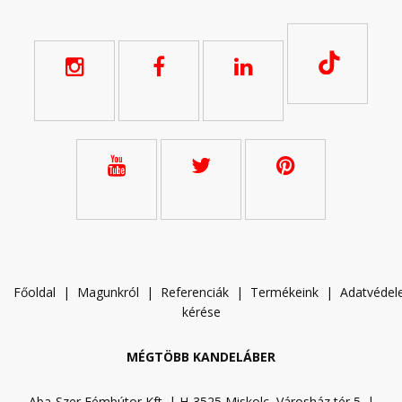
Főoldal
|
Magunkról
|
Referenciák
|
Termékeink
|
A
datvéde
kérése
MÉGTÖBB KANDELÁBER
Aba-Szer Fémbútor Kft. | H-3525 Miskolc, Városház tér 5. |