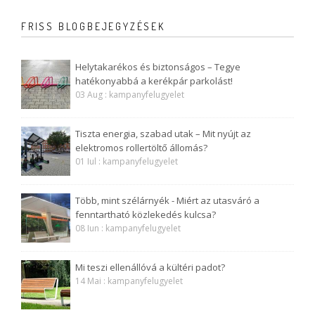
FRISS BLOGBEJEGYZÉSEK
Helytakarékos és biztonságos – Tegye
hatékonyabbá a kerékpár parkolást!
03 Aug : kampanyfelugyelet
Tiszta energia, szabad utak – Mit nyújt az
elektromos rollertöltő állomás?
01 Iul : kampanyfelugyelet
Több, mint szélárnyék - Miért az utasváró a
fenntartható közlekedés kulcsa?
08 Iun : kampanyfelugyelet
Mi teszi ellenállóvá a kültéri padot?
14 Mai : kampanyfelugyelet