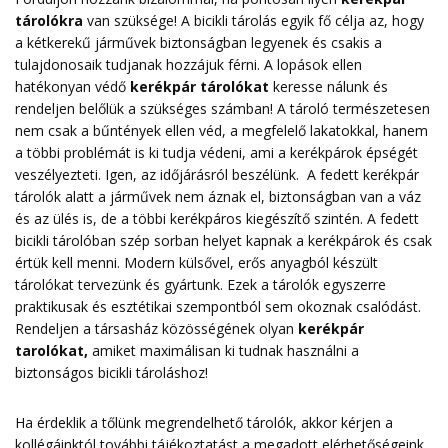
tárolókra
van szüksége! A bicikli tárolás egyik fő célja az, hogy
a kétkerekű járművek biztonságban legyenek és csakis a
tulajdonosaik tudjanak hozzájuk férni. A lopások ellen
hatékonyan védő
kerékpár tárolókat
keresse nálunk és
rendeljen belőlük a szükséges számban! A tároló természetesen
nem csak a bűntények ellen véd, a megfelelő lakatokkal, hanem
a többi problémát is ki tudja védeni, ami a kerékpárok épségét
veszélyezteti. Igen, az időjárásról beszélünk. A fedett kerékpár
tárolók alatt a járművek nem áznak el, biztonságban van a váz
és az ülés is, de a többi kerékpáros kiegészítő szintén. A fedett
bicikli tárolóban szép sorban helyet kapnak a kerékpárok és csak
értük kell menni. Modern külsővel, erős anyagból készült
tárolókat tervezünk és gyártunk. Ezek a tárolók egyszerre
praktikusak és esztétikai szempontból sem okoznak csalódást.
Rendeljen a társasház közösségének olyan
kerékpár
tarolókat
,
amiket maximálisan ki tudnak használni a
biztonságos bicikli tároláshoz!
Ha érdeklik a tőlünk megrendelhető tárolók, akkor kérjen a
kollégáinktól további tájékoztatást a megadott elérhetőségeink