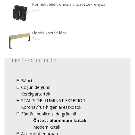
Konnekt elektronikus öltözőszekrényzár
27 Iul
Florida köztéri lóca
24 Iul
TERMÉKKATEGÓRIÁK
Bănci
Coșuri de gunoi
Kerékpártartók
STALPI DE ILUMINAT EXTERIOR
Koronavírus-higiéniai eszközök
Fântâni publice și de grădină
Öntött alumínium kutak
Modern kutak
Alte mobilier urban