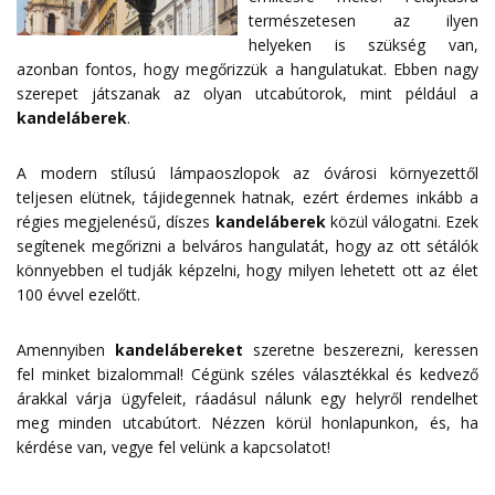
természetesen az ilyen
helyeken is szükség van,
azonban fontos, hogy megőrizzük a hangulatukat. Ebben nagy
szerepet játszanak az olyan utcabútorok, mint például a
kandeláberek
.
A modern stílusú lámpaoszlopok az óvárosi környezettől
teljesen elütnek, tájidegennek hatnak, ezért érdemes inkább a
régies megjelenésű, díszes
kandeláberek
közül válogatni. Ezek
segítenek megőrizni a belváros hangulatát, hogy az ott sétálók
könnyebben el tudják képzelni, hogy milyen lehetett ott az élet
100 évvel ezelőtt.
Amennyiben
kandelábereket
szeretne beszerezni, keressen
fel minket bizalommal! Cégünk széles választékkal és kedvező
árakkal várja ügyfeleit, ráadásul nálunk egy helyről rendelhet
meg minden utcabútort. Nézzen körül honlapunkon, és, ha
kérdése van, vegye fel velünk a
kapcsolatot
!