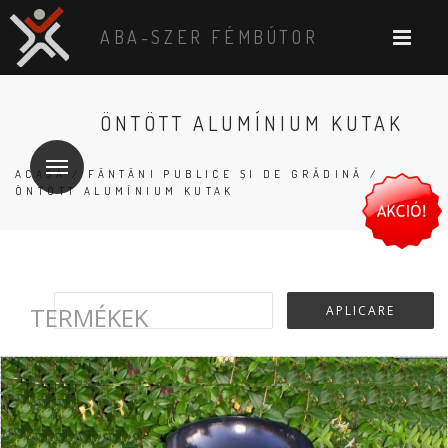
ABA-SZER FÉMBÚTOR
ÖNTÖTT ALUMÍNIUM KUTAK
ACASĂ
/
FÂNTÂNI PUBLICE ȘI DE GRĂDINĂ
/
ÖNTÖTT ALUMÍNIUM KUTAK
TERMÉKEK