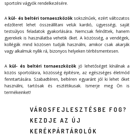
sportolni vágyók rendelkezésére.
A
kül- és beltéri tornaeszközök
sokszínűek, ezért változatos
edzőteret lehet összeállítani velük kardió, ügyességi, saját
testsúlyos feladatok gyakorlására. Nemcsak felnőttek, hanem
gyerekek is használatba vehetik őket. A közösség, a vendégek,
kollégák mind közösen tudják használni, amikor csak akarják
vagy alkalmuk nyílik rá, bizonyos helyeken térítésmentesen.
A
kül- és beltéri tornaeszközök
jó lehetőséget kínálnak a
közös sportolásra, közösség építésre, az egészséges életmód
fenntartására. Szabadtéren, beltéren egyaránt jól ki lehet őket
használni, tartósak és esztétikusak. Ismerje meg Ön is
termékeinket!
VÁROSFEJLESZTÉSBE FOG?
KEZDJE AZ ÚJ
KERÉKPÁRTÁROLÓK