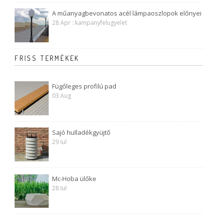
A műanyagbevonatos acél lámpaoszlopok előnyei
28 Apr : kampanyfelugyelet
FRISS TERMÉKEK
Fügőleges profilú pad
03 Aug
Sajó hulladékgyüjtő
29 Iul
Mc-Hoba ülőke
28 Iul