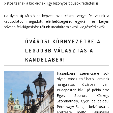
biztosítsanak a bicikliknek, így bizonyos típusok fedettek is.
Ha ilyen új tárolókat képzelt az utcákra, vegye fel velünk a
kapcsolatot megadott
elérhetőségeink
egyikén, és kérjen
bővebb felvilágosítást tőlünk utcabútorainkról, kiegészítőinkről!
ÓVÁROSI KÖRNYEZETBE A
LEGJOBB VÁLASZTÁS A
KANDELÁBER!
Hazánkban szerencsére sok
olyan város található, aminek
hangulatos óvárosa van.
Budapesten kívül jó példa erre
Eger, Sopron, Kőszeg,
Szombathely, Győr, de például
Pécs vagy Szeged belvárosa is
említésre méltó. Felújításra