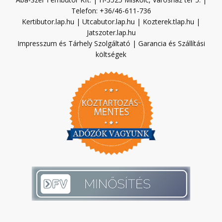
Telefon: +36/46-611-736
Kertibutor.lap.hu
|
Utcabutor.lap.hu
|
Kozterek.tlap.hu
|
Jatszoter.lap.hu
Impresszum és Tárhely Szolgáltató
|
Garancia és Szállítási
költségek