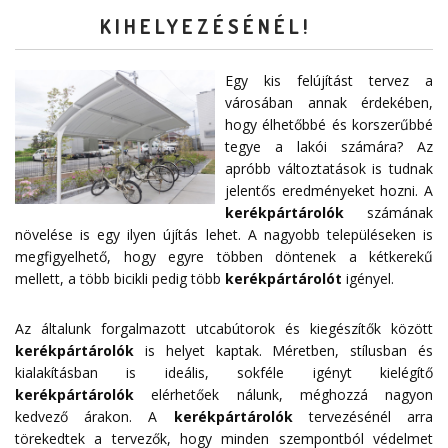
KIHELYEZÉSÉNÉL!
Egy kis felújítást tervez a
városában annak érdekében,
hogy élhetőbbé és korszerűbbé
tegye a lakói számára? Az
apróbb változtatások is tudnak
jelentős eredményeket hozni. A
kerékpártárolók
számának
növelése is egy ilyen újítás lehet. A nagyobb településeken is
megfigyelhető, hogy egyre többen döntenek a kétkerekű
mellett, a több bicikli pedig több
kerékpártárolót
igényel.
Az általunk forgalmazott utcabútorok és kiegészítők között
kerékpártárolók
is helyet kaptak. Méretben, stílusban és
kialakításban is ideális, sokféle igényt kielégítő
kerékpártárolók
elérhetőek nálunk, méghozzá nagyon
kedvező árakon. A
kerékpártárolók
tervezésénél arra
törekedtek a tervezők, hogy minden szempontból védelmet