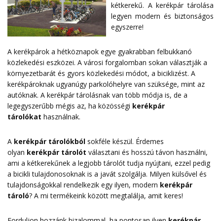
kétkerekű. A kerékpár tárolása
legyen modern és biztonságos
egyszerre!
A kerékpárok a hétköznapok egye gyakrabban felbukkanó
közlekedési eszközei. A városi forgalomban sokan választják a
környezetbarát és gyors közlekedési módot, a biciklizést. A
kerékpároknak ugyanúgy parkolóhelyre van szüksége, mint az
autóknak. A kerékpár tárolásnak van több módja is, de a
legegyszerűbb mégis az, ha közösségi
kerékpár
tárolókat
használnak.
A
kerékpár tárolókból
sokféle készül. Érdemes
olyan
kerékpár tárolót
választani és hosszú távon használni,
ami a kétkerekűnek a legjobb tárolót tudja nyújtani, ezzel pedig
a bicikli tulajdonosoknak is a javát szolgálja. Milyen külsővel és
tulajdonságokkal rendelkezik egy ilyen, modern
kerékpár
tároló
? A mi termékeink között megtalálja, amit keres!
Forduljon hozzánk bizalommal, ha pontosan ilyen
kerékpár