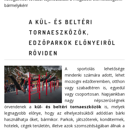
bármelyikén!
A KÜL- ÉS BELTÉRI
TORNAESZKÖZÖK,
EDZŐPARKOK ELŐNYEIRŐL
RÖVIDEN
A sportolás lehetősége
mindenki számára adott, lehet
mozogni edzőteremben, otthon
vagy szabadtéren is, egyedül
vagy csoportosan. Napjainkban
nagy népszerűségnek
örvendenek a
kül- és beltéri tornaeszközök
is, melyek
legnagyobb előnye, hogy az elhelyezésükből adódóan bárki
használhatja őket, bármikor. Parkok, játszóterek, konditermek,
hotelek, cégek területén, illetve azok szomszédságában állnak a