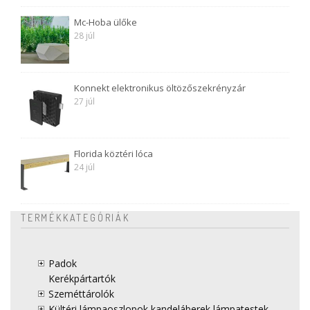
Mc-Hoba ülőke
28 júl
Konnekt elektronikus öltözőszekrényzár
27 júl
Florida köztéri lóca
24 júl
TERMÉKKATEGÓRIÁK
Padok
Kerékpártartók
Szeméttárolók
Kültéri lámpaoszlopok kandeláberek lámpatestek