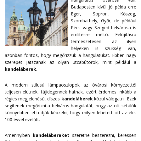
Budapesten kívül jó példa erre
Eger, Sopron, Kőszeg,
Szombathely, Győr, de például
Pécs vagy Szeged belvárosa is
említésre méltó. Felújításra
természetesen az ilyen
helyeken is szükség van,
azonban fontos, hogy megőrizzük a hangulatukat. Ebben nagy
szerepet játszanak az olyan utcabútorok, mint például a
kandeláberek
.
A modern stílusú lámpaoszlopok az óvárosi környezettől
teljesen elütnek, tájidegennek hatnak, ezért érdemes inkább a
régies megjelenésű, díszes
kandeláberek
közül válogatni. Ezek
segítenek megőrizni a belváros hangulatát, hogy az ott sétálók
könnyebben el tudják képzelni, hogy milyen lehetett ott az élet
100 évvel ezelőtt.
Amennyiben
kandelábereket
szeretne beszerezni, keressen