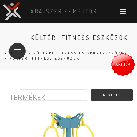
ABA-SZER FÉMBÚTOR
KÜLTÉRI FITNESS ESZKÖZÖK
FŐOLDAL
/
KÜLTÉRI FITNESS ÉS SPORTESZKÖZÖK
/ KÜLTÉRI FITNESS ESZKÖZÖK
TERMÉKEK