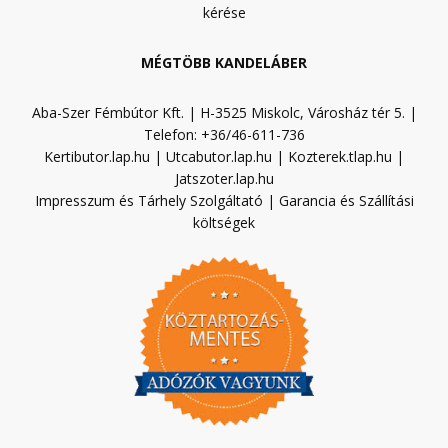
kérése
MÉGTÖBB KANDELÁBER
Aba-Szer Fémbútor Kft. | H-3525 Miskolc, Városház tér 5. |
Telefon: +36/46-611-736
Kertibutor.lap.hu
|
Utcabutor.lap.hu
|
Kozterek.tlap.hu
|
Jatszoter.lap.hu
Impresszum és Tárhely Szolgáltató
|
Garancia és Szállítási
költségek