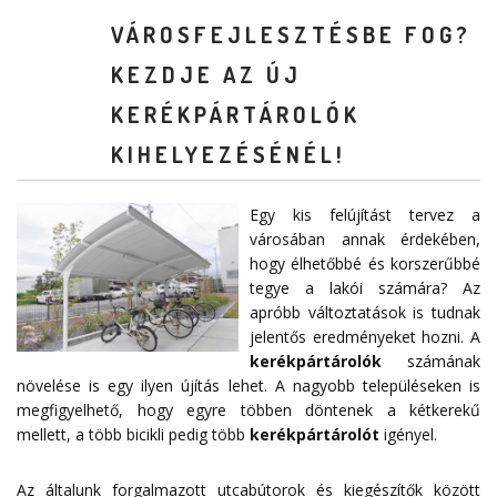
VÁROSFEJLESZTÉSBE FOG?
KEZDJE AZ ÚJ
KERÉKPÁRTÁROLÓK
KIHELYEZÉSÉNÉL!
Egy kis felújítást tervez a
városában annak érdekében,
hogy élhetőbbé és korszerűbbé
tegye a lakói számára? Az
apróbb változtatások is tudnak
jelentős eredményeket hozni. A
kerékpártárolók
számának
növelése is egy ilyen újítás lehet. A nagyobb településeken is
megfigyelhető, hogy egyre többen döntenek a kétkerekű
mellett, a több bicikli pedig több
kerékpártárolót
igényel.
Az általunk forgalmazott utcabútorok és kiegészítők között