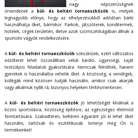
nagy népszerűségnek
örvendenek a
kül- és beltéri tornaeszközök
is, melyek
legnagyobb előnye, hogy az elhelyezésükből adódóan bárki
használhatja őket, bármikor. Parkok, játszóterek, konditermek,
hotelek, cégek területén, illetve azok szomszédságában állnak a
sportolni vágyók rendelkezésére.
A
kül- és beltéri tornaeszközök
sokszínűek, ezért változatos
edzőteret lehet összeállítani velük kardió, ügyességi, saját
testsúlyos feladatok gyakorlására. Nemcsak felnőttek, hanem
gyerekek is használatba vehetik őket. A közösség, a vendégek,
kollégák mind közösen tudják használni, amikor csak akarják
vagy alkalmuk nyílik rá, bizonyos helyeken térítésmentesen.
A
kül- és beltéri tornaeszközök
jó lehetőséget kínálnak a
közös sportolásra, közösség építésre, az egészséges életmód
fenntartására. Szabadtéren, beltéren egyaránt jól ki lehet őket
használni, tartósak és esztétikusak. Ismerje meg Ön is
termékeinket!