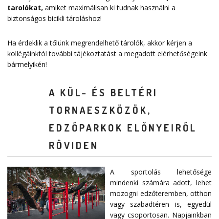
tarolókat
,
amiket maximálisan ki tudnak használni a
biztonságos bicikli tároláshoz!
Ha érdeklik a tőlünk megrendelhető tárolók, akkor kérjen a
kollégáinktól további tájékoztatást a megadott elérhetőségeink
bármelyikén!
A KÜL- ÉS BELTÉRI
TORNAESZKÖZÖK,
EDZŐPARKOK ELŐNYEIRŐL
RÖVIDEN
A sportolás lehetősége
mindenki számára adott, lehet
mozogni edzőteremben, otthon
vagy szabadtéren is, egyedül
vagy csoportosan. Napjainkban