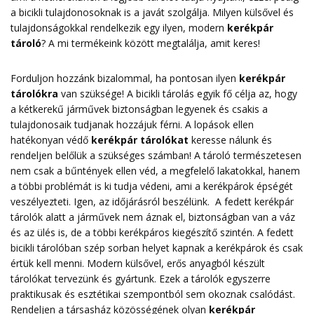
a bicikli tulajdonosoknak is a javát szolgálja. Milyen külsővel és
tulajdonságokkal rendelkezik egy ilyen, modern
kerékpár
tároló
? A mi termékeink között megtalálja, amit keres!
Forduljon hozzánk bizalommal, ha pontosan ilyen
kerékpár
tárolókra
van szüksége! A bicikli tárolás egyik fő célja az, hogy
a kétkerekű járművek biztonságban legyenek és csakis a
tulajdonosaik tudjanak hozzájuk férni. A lopások ellen
hatékonyan védő
kerékpár tárolókat
keresse nálunk és
rendeljen belőlük a szükséges számban! A tároló természetesen
nem csak a bűntények ellen véd, a megfelelő lakatokkal, hanem
a többi problémát is ki tudja védeni, ami a kerékpárok épségét
veszélyezteti. Igen, az időjárásról beszélünk. A fedett kerékpár
tárolók alatt a járművek nem áznak el, biztonságban van a váz
és az ülés is, de a többi kerékpáros kiegészítő szintén. A fedett
bicikli tárolóban szép sorban helyet kapnak a kerékpárok és csak
értük kell menni. Modern külsővel, erős anyagból készült
tárolókat tervezünk és gyártunk. Ezek a tárolók egyszerre
praktikusak és esztétikai szempontból sem okoznak csalódást.
Rendeljen a társasház közösségének olyan
kerékpár