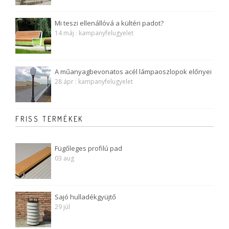
Mi teszi ellenállóvá a kültéri padot?
14 máj : kampanyfelugyelet
A műanyagbevonatos acél lámpaoszlopok előnyei
28 ápr : kampanyfelugyelet
FRISS TERMÉKEK
Fügőleges profilú pad
03 aug
Sajó hulladékgyüjtő
29 júl