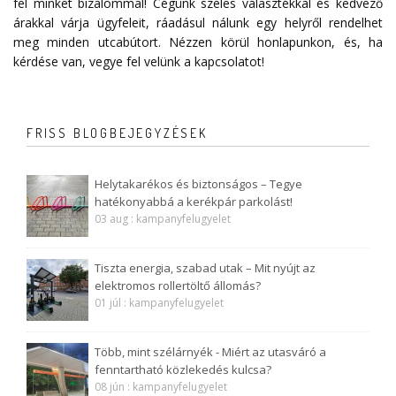
fel minket bizalommal! Cégünk széles választékkal és kedvező
árakkal várja ügyfeleit, ráadásul nálunk egy helyről rendelhet
meg minden utcabútort. Nézzen körül honlapunkon, és, ha
kérdése van, vegye fel velünk a
kapcsolatot
!
FRISS BLOGBEJEGYZÉSEK
Helytakarékos és biztonságos – Tegye
hatékonyabbá a kerékpár parkolást!
03 aug : kampanyfelugyelet
Tiszta energia, szabad utak – Mit nyújt az
elektromos rollertöltő állomás?
01 júl : kampanyfelugyelet
Több, mint szélárnyék - Miért az utasváró a
fenntartható közlekedés kulcsa?
08 jún : kampanyfelugyelet