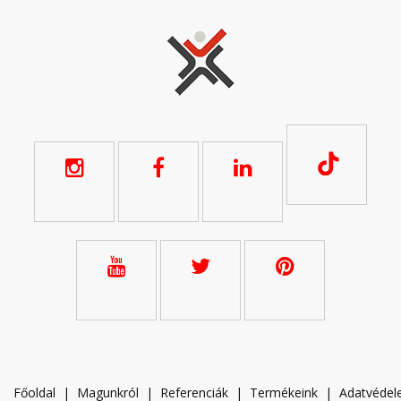
Főoldal
|
Magunkról
|
Referenciák
|
Termékeink
|
A
datvéde