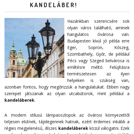
KANDELÁBER!
Hazánkban szerencsére sok
olyan város található, aminek
hangulatos óvárosa van.
Budapesten kívül jó példa erre
Eger, Sopron, Kőszeg,
Szombathely, Győr, de például
Pécs vagy Szeged belvárosa is
említésre méltó. Felújításra
természetesen az ilyen
helyeken is szükség van,
azonban fontos, hogy megőrizzük a hangulatukat. Ebben nagy
szerepet játszanak az olyan utcabútorok, mint például a
kandeláberek
.
A modern stílusú lámpaoszlopok az óvárosi környezettől
teljesen elütnek, tájidegennek hatnak, ezért érdemes inkább a
régies megjelenésű, díszes
kandeláberek
közül válogatni. Ezek