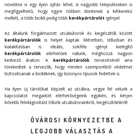
növelése is egy ilyen újítás lehet. A nagyobb településeken is
megfigyelhető, hogy egyre többen döntenek a kétkerekű
mellett, a több bicikli pedig több
kerékpártárolót
igényel.
Az általunk forgalmazott utcabútorok és kiegészítők között
kerékpártárolók
is helyet kaptak. Méretben, stílusban és
kialakításban is ideális, sokféle igényt kielégítő
kerékpártárolók
elérhetőek nálunk, méghozzá nagyon
kedvező árakon. A
kerékpártárolók
tervezésénél arra
törekedtek a tervezők, hogy minden szempontból védelmet
biztosítsanak a bicikliknek, így bizonyos típusok fedettek is.
Ha ilyen új tárolókat képzelt az utcákra, vegye fel velünk a
kapcsolatot megadott
elérhetőségeink
egyikén, és kérjen
bővebb felvilágosítást tőlünk utcabútorainkról, kiegészítőinkről!
ÓVÁROSI KÖRNYEZETBE A
LEGJOBB VÁLASZTÁS A