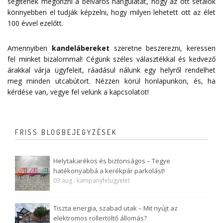
segítenek megőrizni a belváros hangulatát, hogy az ott sétálók
könnyebben el tudják képzelni, hogy milyen lehetett ott az élet
100 évvel ezelőtt.
Amennyiben
kandelábereket
szeretne beszerezni, keressen
fel minket bizalommal! Cégünk széles választékkal és kedvező
árakkal várja ügyfeleit, ráadásul nálunk egy helyről rendelhet
meg minden utcabútort. Nézzen körül honlapunkon, és, ha
kérdése van, vegye fel velünk a
kapcsolatot
!
FRISS BLOGBEJEGYZÉSEK
Helytakarékos és biztonságos – Tegye
hatékonyabbá a kerékpár parkolást!
03 aug : kampanyfelugyelet
Tiszta energia, szabad utak – Mit nyújt az
elektromos rollertöltő állomás?