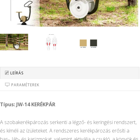
LEÍRÁS
PARAMÉTEREK
Típus: JW-14 KERÉKPÁR
A szobakerékpározás serkenti a légző- és keringési rendszert,
és kíméli az ízületeket. A rendszeres kerékpározás erősíti a
has-, láb- és karizmokat, valamint aktiválja a csukló, a könyök és