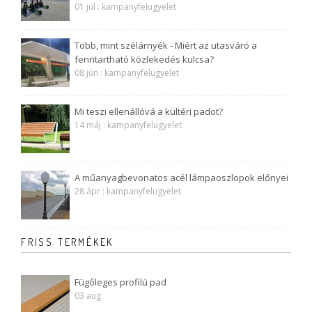
01 júl : kampanyfelugyelet
Több, mint szélárnyék - Miért az utasváró a
fenntartható közlekedés kulcsa?
08 jún : kampanyfelugyelet
Mi teszi ellenállóvá a kültéri padot?
14 máj : kampanyfelugyelet
A műanyagbevonatos acél lámpaoszlopok előnyei
28 ápr : kampanyfelugyelet
FRISS TERMÉKEK
Fügőleges profilú pad
03 aug