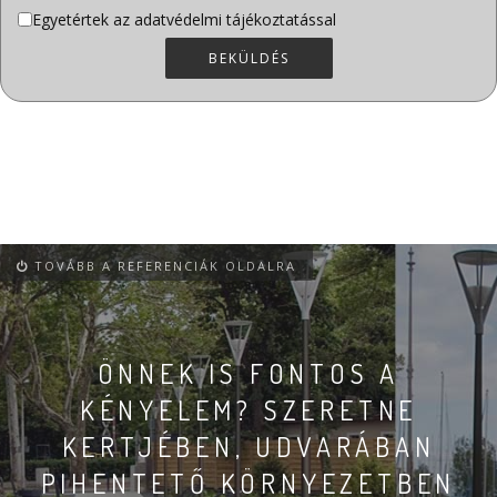
Adatvédelem
Egyetértek az adatvédelmi tájékoztatással
*
BEKÜLDÉS
TOVÁBB A REFERENCIÁK OLDALRA
ÖNNEK IS FONTOS A
KÉNYELEM? SZERETNE
KERTJÉBEN, UDVARÁBAN
PIHENTETŐ KÖRNYEZETBEN