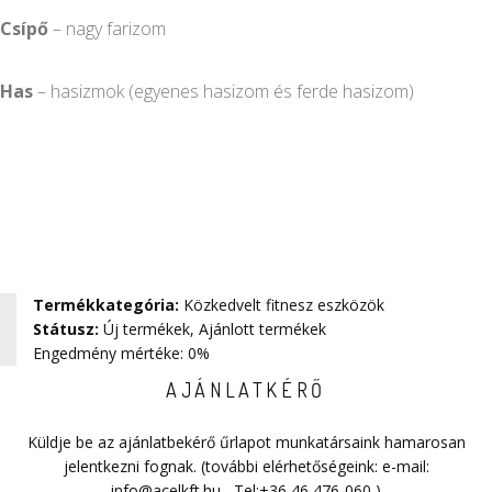
Csípő
– nagy farizom
Has
– hasizmok (egyenes hasizom és ferde hasizom)
Termékkategória
:
Közkedvelt fitnesz eszközök
Státusz
:
Új termékek
,
Ajánlott termékek
Engedmény mértéke: 0%
AJÁNLATKÉRŐ
Küldje be az ajánlatbekérő űrlapot munkatársaink hamarosan
jelentkezni fognak. (további elérhetőségeink: e-mail:
info@acelkft.hu
, Tel:
+36 46 476-060
)