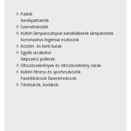
Padok
Kerékpártartók
Szeméttárolók
Kültéri lámpaoszlopok kandeláberek lámpatestek
Koronavírus-higiéniai eszközök
Köztéri- és kerti kutak
Egyéb utcabútor
Népszerű pollerek
Öltözőszekrények és öltözőszekrény zárak
Kültéri fitness és sporteszközök
Favédőrácsok faveremrácsok
Térelzárók, korlátok