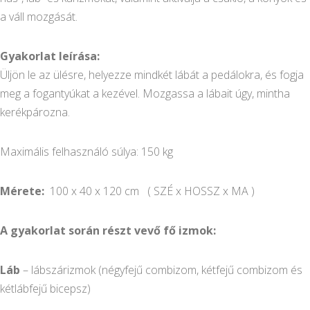
a váll mozgását.
Gyakorlat leírása:
Üljön le az ülésre, helyezze mindkét lábát a pedálokra, és fogja
meg a fogantyúkat a kezével. Mozgassa a lábait úgy, mintha
kerékpározna.
Maximális felhasználó súlya: 150 kg
Mérete:
100 x 40 x 120 cm ( SZÉ x HOSSZ x MA )
A gyakorlat során részt vevő fő izmok:
Láb
– lábszárizmok (négyfejű combizom, kétfejű combizom és
kétlábfejű bicepsz)