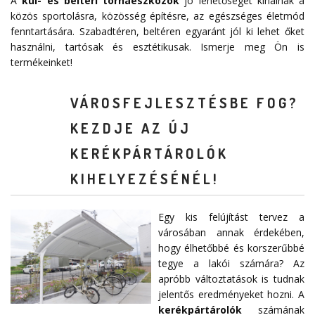
A
kül- és beltéri tornaeszközök
jó lehetőséget kínálnak a
közös sportolásra, közösség építésre, az egészséges életmód
fenntartására. Szabadtéren, beltéren egyaránt jól ki lehet őket
használni, tartósak és esztétikusak. Ismerje meg Ön is
termékeinket!
VÁROSFEJLESZTÉSBE FOG?
KEZDJE AZ ÚJ
KERÉKPÁRTÁROLÓK
KIHELYEZÉSÉNÉL!
Egy kis felújítást tervez a
városában annak érdekében,
hogy élhetőbbé és korszerűbbé
tegye a lakói számára? Az
apróbb változtatások is tudnak
jelentős eredményeket hozni. A
kerékpártárolók
számának