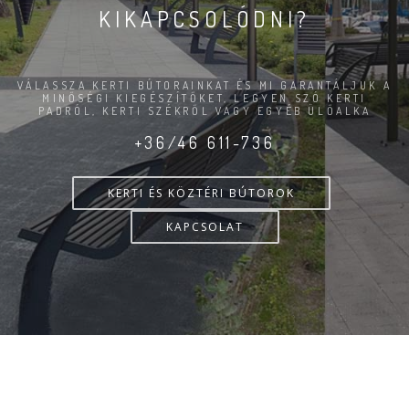
KIKAPCSOLÓDNI?
VÁLASSZA KERTI BÚTORAINKAT ÉS MI GARANTÁLJUK A
MINŐSÉGI KIEGÉSZÍTŐKET, LEGYEN SZÓ KERTI
PADRÓL, KERTI SZÉKRŐL VAGY EGYÉB ÜLŐALKA
+36/46 611-736
KERTI ÉS KÖZTÉRI BÚTOROK
KAPCSOLAT