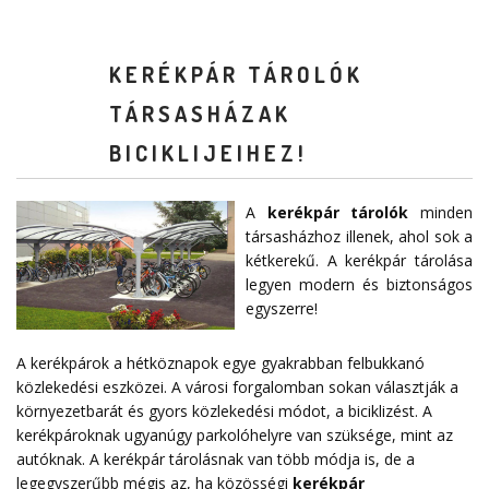
KERÉKPÁR TÁROLÓK
TÁRSASHÁZAK
BICIKLIJEIHEZ!
A
kerékpár tárolók
minden
társasházhoz illenek, ahol sok a
kétkerekű. A kerékpár tárolása
legyen modern és biztonságos
egyszerre!
A kerékpárok a hétköznapok egye gyakrabban felbukkanó
közlekedési eszközei. A városi forgalomban sokan választják a
környezetbarát és gyors közlekedési módot, a biciklizést. A
kerékpároknak ugyanúgy parkolóhelyre van szüksége, mint az
autóknak. A kerékpár tárolásnak van több módja is, de a
legegyszerűbb mégis az, ha közösségi
kerékpár