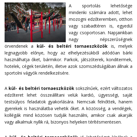
A sportolás lehetősége
mindenki számára adott, lehet
mozogni edzőteremben, otthon
vagy szabadtéren is, egyedül
vagy csoportosan. Napjainkban
nagy népszerűségnek
örvendenek a
kül- és beltéri tornaeszközök
is, melyek
legnagyobb előnye, hogy az elhelyezésükből adódóan bárki
használhatja őket, bármikor. Parkok, játszóterek, konditermek,
hotelek, cégek területén, illetve azok szomszédságában állnak a
sportolni vágyók rendelkezésére.
A
kül- és beltéri tornaeszközök
sokszínűek, ezért változatos
edzőteret lehet összeállítani velük kardió, ügyességi, saját
testsúlyos feladatok gyakorlására. Nemcsak felnőttek, hanem
gyerekek is használatba vehetik őket. A közösség, a vendégek,
kollégák mind közösen tudják használni, amikor csak akarják
vagy alkalmuk nyílik rá, bizonyos helyeken térítésmentesen.