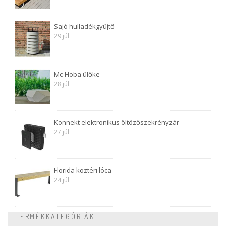
Sajó hulladékgyüjtő
29 júl
Mc-Hoba ülőke
28 júl
Konnekt elektronikus öltözőszekrényzár
27 júl
Florida köztéri lóca
24 júl
TERMÉKKATEGÓRIÁK