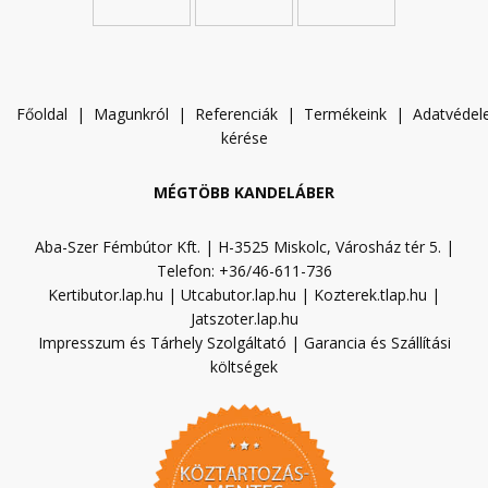
Főoldal
|
Magunkról
|
Referenciák
|
Termékeink
|
A
datvéde
kérése
MÉGTÖBB KANDELÁBER
Aba-Szer Fémbútor Kft. | H-3525 Miskolc, Városház tér 5. |
Telefon: +36/46-611-736
Kertibutor.lap.hu
|
Utcabutor.lap.hu
|
Kozterek.tlap.hu
|
Jatszoter.lap.hu
Impresszum és Tárhely Szolgáltató
|
Garancia és Szállítási
költségek