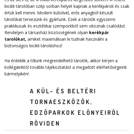
bicikli tárolóban szép sorban helyet kapnak a kerékpárok és csak
értük kell menni. Modern külsővel, erős anyagból készült
tárolókat tervezünk és gyártunk. Ezek a tárolók egyszerre
praktikusak és esztétikai szempontból sem okoznak csalódást.
Rendeljen a társasház közösségének olyan
kerékpár
tarolókat
,
amiket maximálisan ki tudnak használni a
biztonságos bicikli tároláshoz!
Ha érdeklik a tőlünk megrendelhető tárolók, akkor kérjen a
kollégáinktól további tájékoztatást a megadott elérhetőségeink
bármelyikén!
A KÜL- ÉS BELTÉRI
TORNAESZKÖZÖK,
EDZŐPARKOK ELŐNYEIRŐL
RÖVIDEN