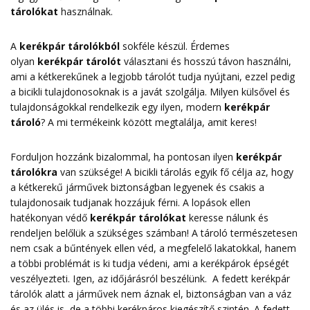
tárolókat
használnak.
A
kerékpár tárolókból
sokféle készül. Érdemes
olyan
kerékpár tárolót
választani és hosszú távon használni,
ami a kétkerekűnek a legjobb tárolót tudja nyújtani, ezzel pedig
a bicikli tulajdonosoknak is a javát szolgálja. Milyen külsővel és
tulajdonságokkal rendelkezik egy ilyen, modern
kerékpár
tároló
? A mi termékeink között megtalálja, amit keres!
Forduljon hozzánk bizalommal, ha pontosan ilyen
kerékpár
tárolókra
van szüksége! A bicikli tárolás egyik fő célja az, hogy
a kétkerekű járművek biztonságban legyenek és csakis a
tulajdonosaik tudjanak hozzájuk férni. A lopások ellen
hatékonyan védő
kerékpár tárolókat
keresse nálunk és
rendeljen belőlük a szükséges számban! A tároló természetesen
nem csak a bűntények ellen véd, a megfelelő lakatokkal, hanem
a többi problémát is ki tudja védeni, ami a kerékpárok épségét
veszélyezteti. Igen, az időjárásról beszélünk. A fedett kerékpár
tárolók alatt a járművek nem áznak el, biztonságban van a váz
és az ülés is, de a többi kerékpáros kiegészítő szintén. A fedett