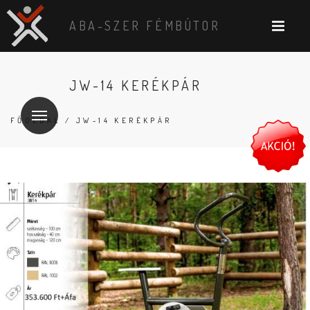
ABA-SZER FÉMBÚTOR
JW-14 KERÉKPÁR
FŐOLDAL
/ JW-14 KERÉKPÁR