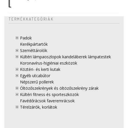
TERMÉKKATEGÓRIÁK
Padok
Kerékpártartók
Szeméttárolók
Kültéri lámpaoszlopok kandeláberek lámpatestek
Koronavírus-higiéniai eszközök
Köztéri- és kerti kutak
Egyéb utcabútor
Népszerű pollerek
Öltözőszekrények és öltözőszekrény zárak
Kültéri fitness és sporteszközök
Favédőrácsok faveremrácsok
Térelzárók, korlátok