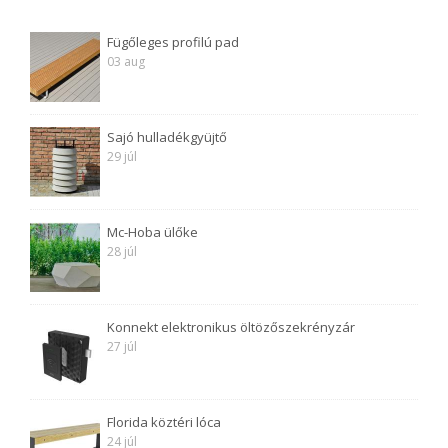
Fügőleges profilú pad
03 aug
Sajó hulladékgyüjtő
29 júl
Mc-Hoba ülőke
28 júl
Konnekt elektronikus öltözőszekrényzár
27 júl
Florida köztéri lóca
24 júl