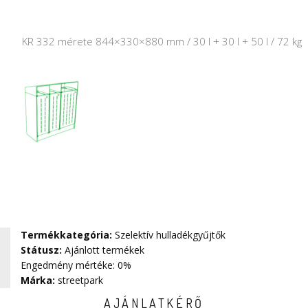
KR 332 mérete 844×330×880 mm / 30 l + 30 l + 50 l / 72 kg
Termékkategória
:
Szelektív hulladékgyűjtők
Státusz
:
Ajánlott termékek
Engedmény mértéke: 0%
Márka
:
streetpark
AJÁNLATKÉRŐ