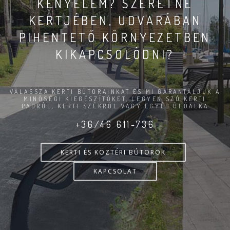
KÉNYELEM? SZERETNE
KERTJÉBEN, UDVARÁBAN
PIHENTETŐ KÖRNYEZETBEN
KIKAPCSOLÓDNI?
VÁLASSZA KERTI BÚTORAINKAT ÉS MI GARANTÁLJUK A
MINŐSÉGI KIEGÉSZÍTŐKET, LEGYEN SZÓ KERTI
PADRÓL, KERTI SZÉKRŐL VAGY EGYÉB ÜLŐALKA
+36/46 611-736
KERTI ÉS KÖZTÉRI BÚTOROK
KAPCSOLAT