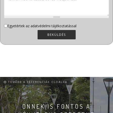
Adatvédelem
Egyetértek az adatvédelmi tájékoztatással
*
BEKÜLDÉS
TOVÁBB A REFERENCIÁK OLDALRA
ÖNNEK IS FONTOS A