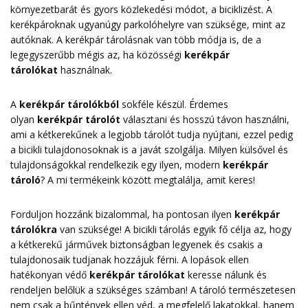
környezetbarát és gyors közlekedési módot, a biciklizést. A
kerékpároknak ugyanúgy parkolóhelyre van szüksége, mint az
autóknak. A kerékpár tárolásnak van több módja is, de a
legegyszerűbb mégis az, ha közösségi
kerékpár
tárolókat
használnak.
A
kerékpár tárolókból
sokféle készül. Érdemes
olyan
kerékpár tárolót
választani és hosszú távon használni,
ami a kétkerekűnek a legjobb tárolót tudja nyújtani, ezzel pedig
a bicikli tulajdonosoknak is a javát szolgálja. Milyen külsővel és
tulajdonságokkal rendelkezik egy ilyen, modern
kerékpár
tároló
? A mi termékeink között megtalálja, amit keres!
Forduljon hozzánk bizalommal, ha pontosan ilyen
kerékpár
tárolókra
van szüksége! A bicikli tárolás egyik fő célja az, hogy
a kétkerekű járművek biztonságban legyenek és csakis a
tulajdonosaik tudjanak hozzájuk férni. A lopások ellen
hatékonyan védő
kerékpár tárolókat
keresse nálunk és
rendeljen belőlük a szükséges számban! A tároló természetesen
nem csak a bűntények ellen véd, a megfelelő lakatokkal, hanem