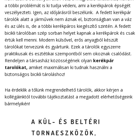
a többi problémát is ki tudja védeni, ami a kerékpárok épségét
veszélyezteti. Igen, az időjárásról beszélünk. A fedett kerékpár
tárolók alatt a járművek nem áznak el, biztonságban van a váz
és az ülés is, de a többi kerékpáros kiegészítő szintén. A fedett
bicikli tárolóban szép sorban helyet kapnak a kerékpárok és csak
értük kell menni. Modern külsővel, erős anyagból készült
tárolókat tervezünk és gyártunk. Ezek a tárolók egyszerre
praktikusak és esztétikai szempontból sem okoznak csalódást.
Rendeljen a társasház közösségének olyan
kerékpár
tarolókat
,
amiket maximálisan ki tudnak használni a
biztonságos bicikli tároláshoz!
Ha érdeklik a tőlünk megrendelhető tárolók, akkor kérjen a
kollégáinktól további tájékoztatást a megadott elérhetőségeink
bármelyikén!
A KÜL- ÉS BELTÉRI
TORNAESZKÖZÖK,