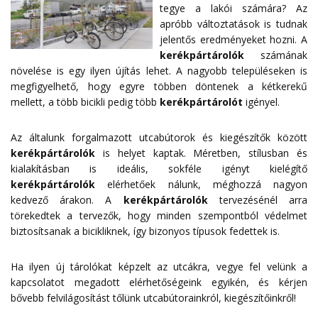
tegye a lakói számára? Az
apróbb változtatások is tudnak
jelentős eredményeket hozni. A
kerékpártárolók
számának
növelése is egy ilyen újítás lehet. A nagyobb településeken is
megfigyelhető, hogy egyre többen döntenek a kétkerekű
mellett, a több bicikli pedig több
kerékpártárolót
igényel.
Az általunk forgalmazott utcabútorok és kiegészítők között
kerékpártárolók
is helyet kaptak. Méretben, stílusban és
kialakításban is ideális, sokféle igényt kielégítő
kerékpártárolók
elérhetőek nálunk, méghozzá nagyon
kedvező árakon. A
kerékpártárolók
tervezésénél arra
törekedtek a tervezők, hogy minden szempontból védelmet
biztosítsanak a bicikliknek, így bizonyos típusok fedettek is.
Ha ilyen új tárolókat képzelt az utcákra, vegye fel velünk a
kapcsolatot megadott
elérhetőségeink
egyikén, és kérjen
bővebb felvilágosítást tőlünk utcabútorainkról, kiegészítőinkről!