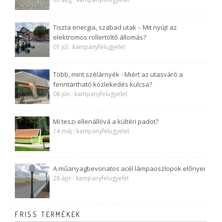
Tiszta energia, szabad utak – Mit nyújt az
elektromos rollertöltő állomás?
01 júl : kampanyfelugyelet
Több, mint szélárnyék - Miért az utasváró a
fenntartható közlekedés kulcsa?
08 jún : kampanyfelugyelet
Mi teszi ellenállóvá a kültéri padot?
14 máj : kampanyfelugyelet
A műanyagbevonatos acél lámpaoszlopok előnyei
28 ápr : kampanyfelugyelet
FRISS TERMÉKEK