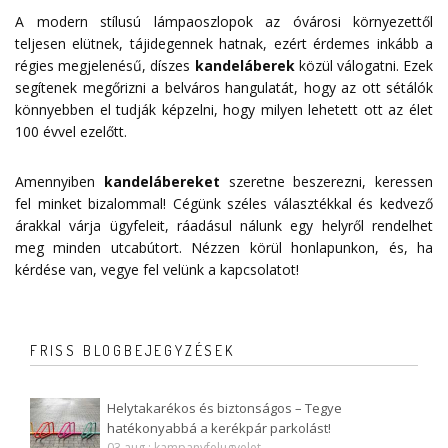
A modern stílusú lámpaoszlopok az óvárosi környezettől
teljesen elütnek, tájidegennek hatnak, ezért érdemes inkább a
régies megjelenésű, díszes
kandeláberek
közül válogatni. Ezek
segítenek megőrizni a belváros hangulatát, hogy az ott sétálók
könnyebben el tudják képzelni, hogy milyen lehetett ott az élet
100 évvel ezelőtt.
Amennyiben
kandelábereket
szeretne beszerezni, keressen
fel minket bizalommal! Cégünk széles választékkal és kedvező
árakkal várja ügyfeleit, ráadásul nálunk egy helyről rendelhet
meg minden utcabútort. Nézzen körül honlapunkon, és, ha
kérdése van, vegye fel velünk a
kapcsolatot
!
FRISS BLOGBEJEGYZÉSEK
Helytakarékos és biztonságos – Tegye
hatékonyabbá a kerékpár parkolást!
03 aug : kampanyfelugyelet