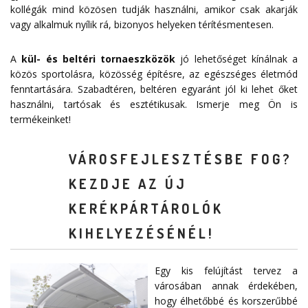
kollégák mind közösen tudják használni, amikor csak akarják
vagy alkalmuk nyílik rá, bizonyos helyeken térítésmentesen.
A
kül- és beltéri tornaeszközök
jó lehetőséget kínálnak a
közös sportolásra, közösség építésre, az egészséges életmód
fenntartására. Szabadtéren, beltéren egyaránt jól ki lehet őket
használni, tartósak és esztétikusak. Ismerje meg Ön is
termékeinket!
VÁROSFEJLESZTÉSBE FOG?
KEZDJE AZ ÚJ
KERÉKPÁRTÁROLÓK
KIHELYEZÉSÉNÉL!
Egy kis felújítást tervez a
városában annak érdekében,
hogy élhetőbbé és korszerűbbé