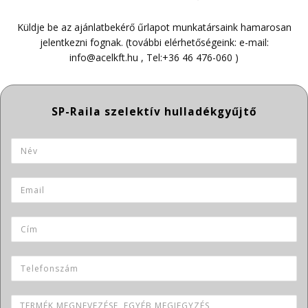
Küldje be az ajánlatbekérő űrlapot munkatársaink hamarosan
jelentkezni fognak. (további elérhetőségeink: e-mail:
info@acelkft.hu
, Tel:
+36 46 476-060
)
Termék neve
Név
*
Email
*
Cím
Telefonszám
Termék megnevezése, egyéb megjegyzés