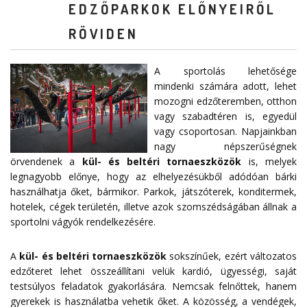
EDZŐPARKOK ELŐNYEIRŐL
RÖVIDEN
A sportolás lehetősége
mindenki számára adott, lehet
mozogni edzőteremben, otthon
vagy szabadtéren is, egyedül
vagy csoportosan. Napjainkban
nagy népszerűségnek
örvendenek a
kül- és beltéri tornaeszközök
is, melyek
legnagyobb előnye, hogy az elhelyezésükből adódóan bárki
használhatja őket, bármikor. Parkok, játszóterek, konditermek,
hotelek, cégek területén, illetve azok szomszédságában állnak a
sportolni vágyók rendelkezésére.
A
kül- és beltéri tornaeszközök
sokszínűek, ezért változatos
edzőteret lehet összeállítani velük kardió, ügyességi, saját
testsúlyos feladatok gyakorlására. Nemcsak felnőttek, hanem
gyerekek is használatba vehetik őket. A közösség, a vendégek,