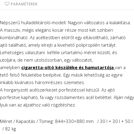
PARAMÉTEREK
Népszerű hulladéktároló-modell: Nagyon változatos a kialakítása.
A masszív, mégis elegáns kosár része most két színben
kombinálható. Az acéltestben elölről egy eltávolítható, zárható
ajtó található, amely elrejti a kivehető polipropilén tartályt.
Lehetséges választani kéféle ürtartalmú méret között, és
utoljára, de nem utolsósorban, egy változatot,
amelyben
cigaretta-oltó készüléke és hamutartója
van a
tető felső felületébe beépítve. Egy másik lehetőség az egyre
inkább kívánatos háromrészes szemetes.
A horganyzott acélszerkezet porfestéssel készűl. Az ajtó
porfestve kapható, fa vagy rozsdamentes acél betéttel. Alján négy
lyuk van az aljzathoz való rögzítéshez.
Méret / Kapacitás / Tömeg: 844×330×880 mm / 30 l + 30 l + 50 l
/ 82 kg