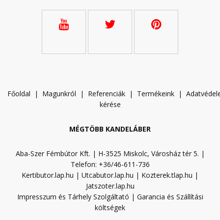
Főoldal
|
Magunkról
|
Referenciák
|
Termékeink
|
A
datvéde
kérése
MÉGTÖBB KANDELÁBER
Aba-Szer Fémbútor Kft. | H-3525 Miskolc, Városház tér 5. |
Telefon: +36/46-611-736
Kertibutor.lap.hu
|
Utcabutor.lap.hu
|
Kozterek.tlap.hu
|
Jatszoter.lap.hu
Impresszum és Tárhely Szolgáltató
|
Garancia és Szállítási
költségek