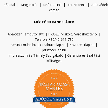
Főoldal
|
Magunkról
|
Referenciák
|
Termékeink
|
A
datvéde
kérése
MÉGTÖBB KANDELÁBER
Aba-Szer Fémbútor Kft. | H-3525 Miskolc, Városház tér 5. |
Telefon: +36/46-611-736
Kertibutor.lap.hu
|
Utcabutor.lap.hu
|
Kozterek.tlap.hu
|
Jatszoter.lap.hu
Impresszum és Tárhely Szolgáltató
|
Garancia és Szállítási
költségek