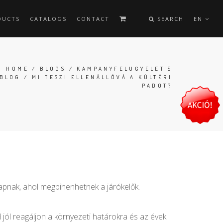
DUCTS
CATALOGS
CONTACT
SEARCH
EN
HOME
/
BLOGS
/
KAMPANYFELUGYELET'S
BLOG
/ MI TESZI ELLENÁLLÓVÁ A KÜLTÉRI
PADOT?
kapnak, ahol megpihenhetnek a járókelők.
 jól reagáljon a környezeti határokra és az évek