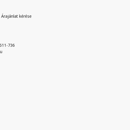
|
Árajánlat kérése
-611-736
hu