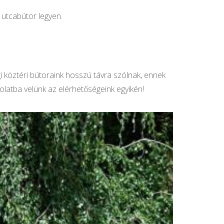
 utcabútor legyen.
i köztéri bútoraink hosszú távra szólnak, ennek
latba velünk az elérhetőségeink egyikén!