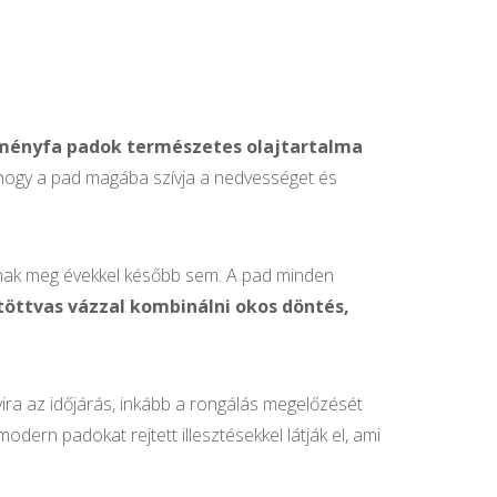
ményfa padok természetes olajtartalma
, hogy a pad magába szívja a nedvességet és
annak meg évekkel később sem. A pad minden
töttvas vázzal kombinálni okos döntés,
nnyira az időjárás, inkább a rongálás megelőzését
 modern padokat rejtett illesztésekkel látják el, ami