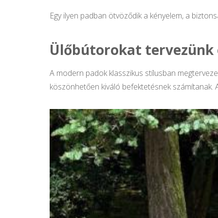
Egy ilyen padban ötvöződik a kényelem, a biztons
Ülőbútorokat tervezünk 
A modern padok klasszikus stílusban megtervezett
köszönhetően kiváló befektetésnek számítanak. A