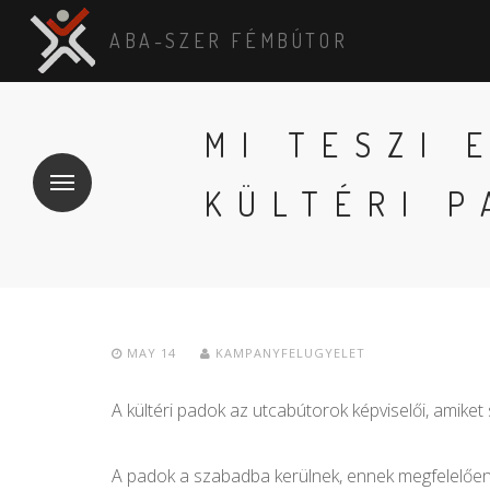
ABA-SZER FÉMBÚTOR
MI TESZI 
KÜLTÉRI P
MAY 14
KAMPANYFELUGYELET
A kültéri padok az utcabútorok képviselői, amike
A padok a szabadba kerülnek, ennek megfelelően ke