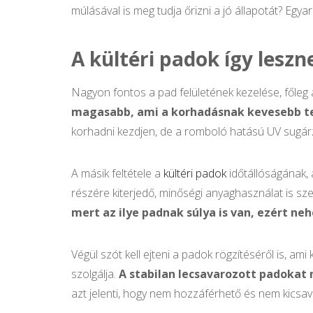
múlásával is meg tudja őrizni a jó állapotát? Egya
A kültéri padok így leszn
Nagyon fontos a pad felületének kezelése, főleg 
magasabb, ami a korhadásnak kevesebb t
korhadni kezdjen, de a romboló hatású UV sugárzá
A másik feltétele a
kültéri padok
időtállóságának, 
részére kiterjedő, minőségi anyaghasználat is s
mert az ilye padnak súlya is van, ezért neh
Végül szót kell ejteni a padok rögzítéséről is, am
szolgálja.
A stabilan lecsavarozott padokat
azt jelenti, hogy nem hozzáférhető és nem kicsa