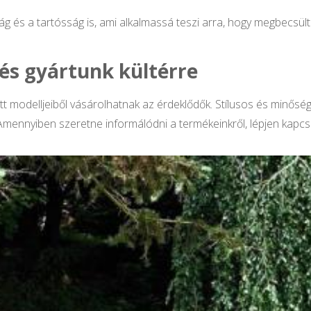
ág és a tartósság is, ami alkalmassá teszi arra, hogy megbecsült
és gyártunk kültérre
 modelljeiből vásárolhatnak az érdeklődők. Stílusos és minőség
mennyiben szeretne informálódni a termékeinkről, lépjen kapcso