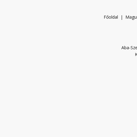
Főoldal
|
Magu
Aba-Sze
K