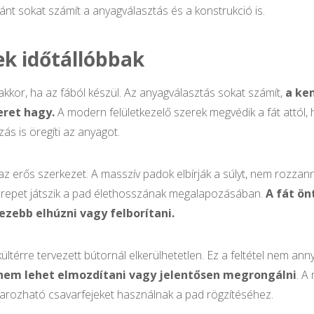
ránt sokat számít a anyagválasztás és a konstrukció is.
ek időtállóbbak
akkor, ha az fából készül. Az anyagválasztás sokat számít,
a ke
eret hagy.
A modern felületkezelő szerek megvédik a fát attól
s is öregíti az anyagot.
az erős szerkezet. A masszív padok elbírják a súlyt, nem rozz
zerepet játszik a pad élethosszának megalapozásában.
A fát ön
ezebb elhúzni vagy felborítani.
i kültérre tervezett bútornál elkerülhetetlen. Ez a feltétel nem a
 nem lehet elmozdítani vagy jelentősen megrongálni
. A
varozható csavarfejeket használnak a pad rögzítéséhez.