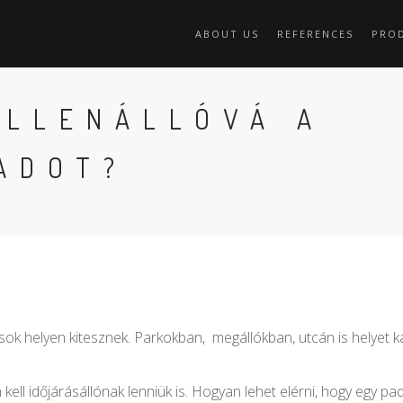
ABOUT US
REFERENCES
PRO
ELLENÁLLÓVÁ A
ADOT?
t sok helyen kitesznek. Parkokban, megállókban, utcán is helyet 
ll időjárásállónak lenniük is. Hogyan lehet elérni, hogy egy pad