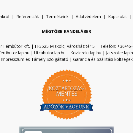
nkról
|
Referenciák
|
Termékeink
|
A
datvédelem
|
Kapcsolat
MÉGTÖBB KANDELÁBER
r Fémbútor Kft. | H-3525 Miskolc, Városház tér 5. | Telefon: +36/46
ertibutor.lap.hu
|
Utcabutor.lap.hu
|
Kozterek.tlap.hu
|
Jatszoter.lap.
Impresszum és Tárhely Szolgáltató
|
Garancia és Szállítási költségek